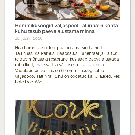
Hommikusöögid väljaspool Tallinna: 6 kohta,
kuhu tasub päeva alustama minna
16. juuni, 2026
Hea hommikusöök ei pea ootama sind ainult
Tallinnas. Ka Pärnus, Haapsalus, Lahemaal ja Tartus
leidub mõnusaid restorane, kus saab päeva alustada
rahulikult, maitsvalt ja väikese erilise tundega.
Vabalaud.ee valikus on 6 hommikusöögikohta
väljaspool Tallinna, kuhu on oodatud ka külalised, kes
hotellis ei ööbi.