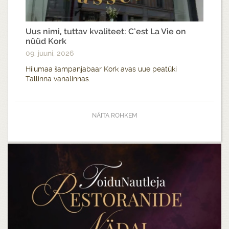
Uus nimi, tuttav kvaliteet: C’est La Vie on
nüüd Kork
09. juuni, 2026
Hiiumaa šampanjabaar Kork avas uue peatüki
Tallinna vanalinnas.
NÄITA ROHKEM