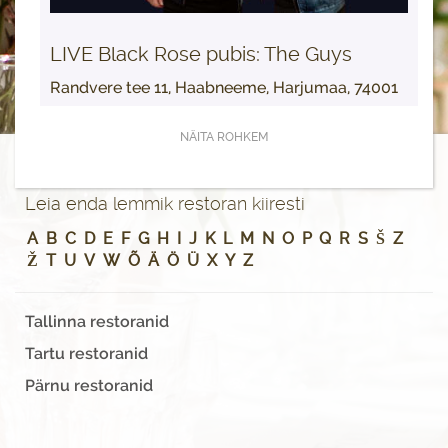
LIVE Black Rose pubis: The Guys
Randvere tee 11, Haabneeme, Harjumaa, 74001
NÄITA ROHKEM
Leia enda lemmik restoran kiiresti
A
B
C
D
E
F
G
H
I
J
K
L
M
N
O
P
Q
R
S
Š
Z
Ž
T
U
V
W
Õ
Ä
Ö
Ü
X
Y
Z
Tallinna restoranid
Tartu restoranid
Pärnu restoranid