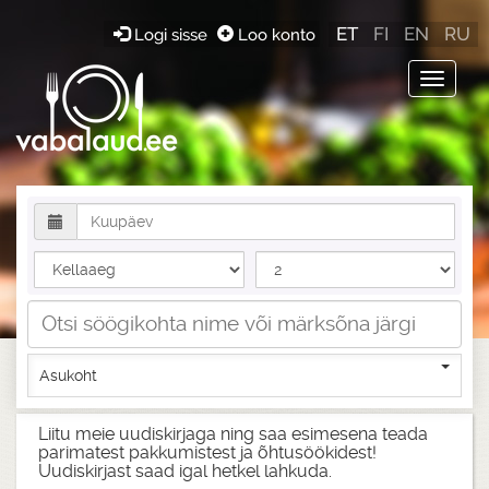
ET
FI
EN
RU
Logi sisse
Loo konto
Toggle
navigat
Asukoht
Liitu meie uudiskirjaga ning saa esimesena teada
parimatest pakkumistest ja õhtusöökidest!
Uudiskirjast saad igal hetkel lahkuda.