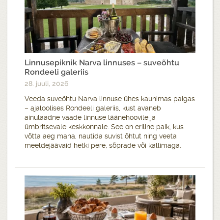
Linnusepiknik Narva linnuses – suveõhtu
Rondeeli galeriis
28. juuli, 2026
Veeda suveõhtu Narva linnuse ühes kaunimas paigas
– ajaloolises Rondeeli galeriis, kust avaneb
ainulaadne vaade linnuse läänehoovile ja
ümbritsevale keskkonnale. See on eriline paik, kus
võtta aeg maha, nautida suvist õhtut ning veeta
meeldejäävaid hetki pere, sõprade või kallimaga.