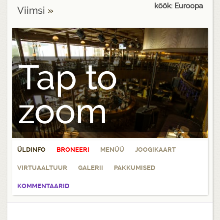
köök: Euroopa
Viimsi
»
Tap to
zoom
ÜLDINFO
BRONEERI
MENÜÜ
JOOGIKAART
VIRTUAALTUUR
GALERII
PAKKUMISED
KOMMENTAARID