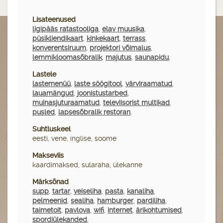
Lisateenused
ligipääs ratastooliga
,
elav muusika
,
püsikliendikaart
,
kinkekaart
,
terrass
,
konverentsiruum
,
projektori võimalus
,
lemmikloomasõbralik
,
majutus
,
saunapidu
,
Lastele
lastemenüü
,
laste söögitool
,
värviraamatud
,
lauamängud
,
joonistustarbed
,
muinasjuturaamatud
,
televiisorist multikad
,
pusled
,
lapsesõbralik restoran
,
Suhtluskeel
eesti, vene, inglise, soome
Makseviis
kaardimaksed, sularaha, ülekanne
Märksõnad
supp
,
tartar
,
veiseliha
,
pasta
,
kanaliha
,
pelmeenid
,
sealiha
,
hamburger
,
pardiliha
,
taimetoit
,
pavlova
,
wifi
,
internet
,
ärikohtumised
,
spordiülekanded
,