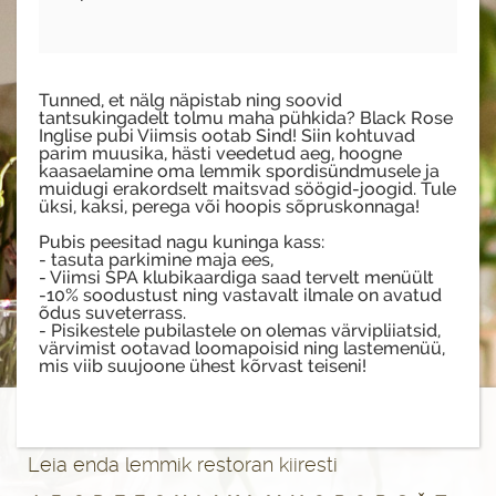
Tunned, et nälg näpistab ning soovid
tantsukingadelt tolmu maha pühkida? Black Rose
Inglise pubi Viimsis ootab Sind! Siin kohtuvad
parim muusika, hästi veedetud aeg, hoogne
kaasaelamine oma lemmik spordisündmusele ja
muidugi erakordselt maitsvad söögid-joogid. Tule
üksi, kaksi, perega või hoopis sõpruskonnaga!
Pubis peesitad nagu kuninga kass:
- tasuta parkimine maja ees,
- Viimsi SPA klubikaardiga saad tervelt menüült
-10% soodustust ning vastavalt ilmale on avatud
õdus suveterrass.
- Pisikestele pubilastele on olemas värvipliiatsid,
värvimist ootavad loomapoisid ning lastemenüü,
mis viib suujoone ühest kõrvast teiseni!
Leia enda lemmik restoran kiiresti