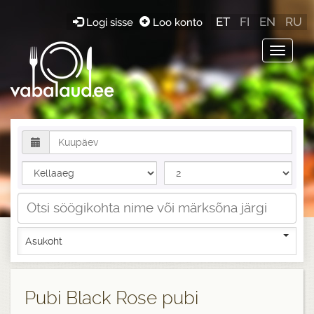
ET
FI
EN
RU
Logi sisse
Loo konto
Toggle
navigat
Asukoht
Pubi Black Rose pubi