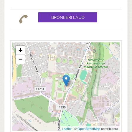
+
−
Leaflet
| ©
OpenStreetMap
contributors