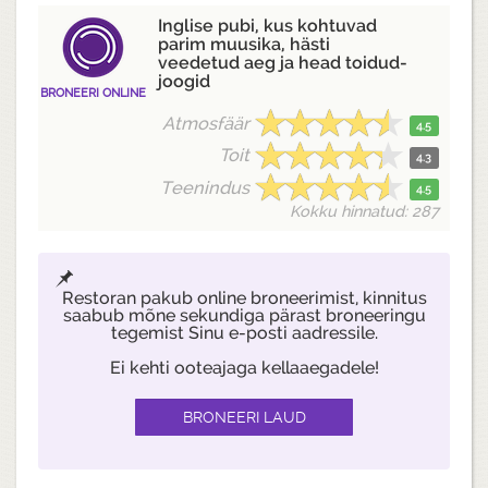
Inglise pubi, kus kohtuvad
parim muusika, hästi
veedetud aeg ja head toidud-
joogid
BRONEERI ONLINE
Atmosfäär
4.5
Toit
4.3
Teenindus
4.5
Kokku hinnatud: 287
Restoran pakub online broneerimist, kinnitus
saabub mõne sekundiga pärast broneeringu
tegemist Sinu e-posti aadressile.
Ei kehti ooteajaga kellaaegadele!