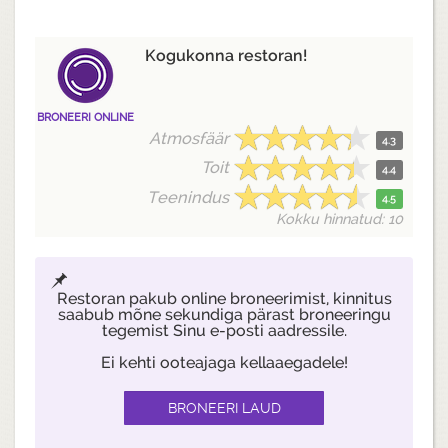
Kogukonna restoran!
BRONEERI ONLINE
Atmosfäär
4.3
Toit
4.4
Teenindus
4.5
Kokku hinnatud: 10
Restoran pakub online broneerimist, kinnitus
saabub mõne sekundiga pärast broneeringu
tegemist Sinu e-posti aadressile.
Ei kehti ooteajaga kellaaegadele!