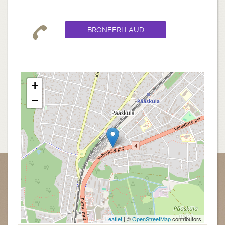
+
−
Leaflet
| ©
OpenStreetMap
contributors