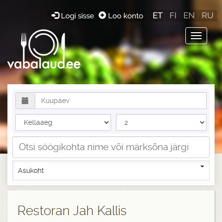
ET
FI
EN
RU
Logi sisse
Loo konto
Toggle
navigat
Asukoht
Restoran Jah Kallis