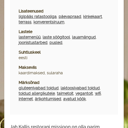
Lisateenused
ligipääs ratastooliga
,
päevapraad
,
kinkekaart
,
terrass
,
konverentsiruum
,
Lastele
lastemenüü
,
laste söögitool
,
lauamängud
,
joonistustarbed
,
pusled
,
Suhtluskeel
eesti
Makseviis
kaardimaksed, sularaha
Märksõnad
gluteenivabad toidud
,
laktoosivabad toidud
,
toidud allergikutele
,
taimetoit
,
vegantoit
,
wifi
,
internet
,
ärikohtumised
,
avatud köök
,
Jah Kallis restorani missioon on olla parim