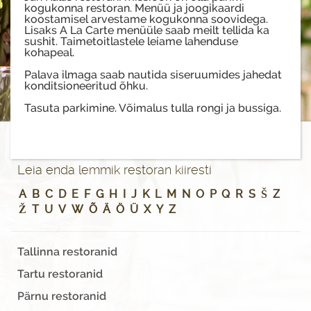
kogukonna restoran. Menüü ja joogikaardi
koostamisel arvestame kogukonna soovidega.
Lisaks A La Carte menüüle saab meilt tellida ka
sushit. Taimetoitlastele leiame lahenduse
kohapeal.
Palava ilmaga saab nautida siseruumides jahedat
konditsioneeritud õhku.
Tasuta parkimine. Võimalus tulla rongi ja bussiga.
Leia enda lemmik restoran kiiresti
A
B
C
D
E
F
G
H
I
J
K
L
M
N
O
P
Q
R
S
Š
Z
Ž
T
U
V
W
Õ
Ä
Ö
Ü
X
Y
Z
Tallinna restoranid
Tartu restoranid
Pärnu restoranid