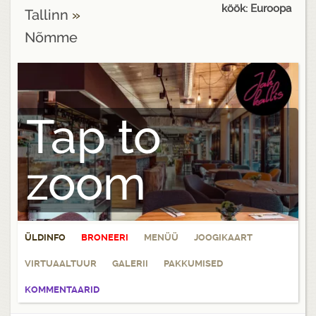
köök: Euroopa
Tallinn
»
Nõmme
Tap to
zoom
ÜLDINFO
BRONEERI
MENÜÜ
JOOGIKAART
VIRTUAALTUUR
GALERII
PAKKUMISED
KOMMENTAARID