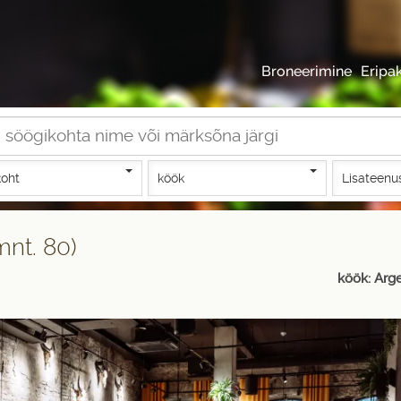
Broneerimine
Eripa
oht
köök
Lisateenu
mnt. 80)
köök: Arge