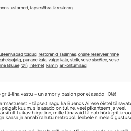
joonistustarbed
,
lapsesõbralik restoran
,
uteenivabad toidud
,
restoranid Tallinnas
,
online reserveerimine
,
kaheksajalg
,
punane kala
,
valge kala
,
steik
,
veise sisefilee
,
veise
me Brulee
,
wifi
,
internet
,
kamin
,
ärikohtumised
,
grill-liha vastu – un amor y pasión por el asado. ¡Olé!
 armastusest – täpselt nagu ka Buenos Airese öistel tänavat
 pelgalt kuum, siis asado on tuline, veel pikantsem ja veel
sitult tuikav hiigellinn, mille tänavaid täidab hõrk grilliaro
ga kaasa ja annab rahutu metropoli leebele nimele õigustuse