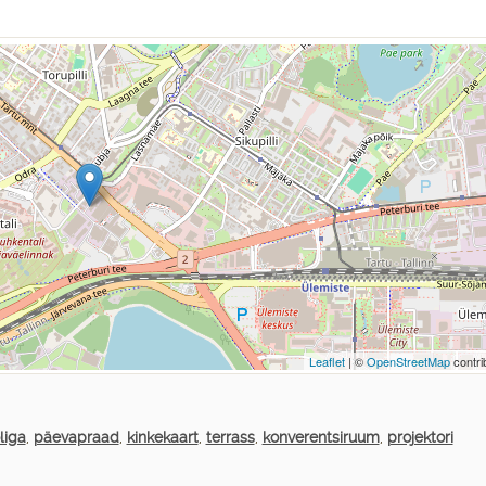
Leaflet
| ©
OpenStreetMap
contri
liga
,
päevapraad
,
kinkekaart
,
terrass
,
konverentsiruum
,
projektori