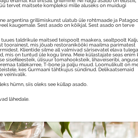
ju enamat kui lihtsalt grillimine. Nii nagu asado on elustiil,
ü tervet maitsete kompleksi mille aluseks on muidugi
mne argentina grillimiskunst ulatub üle rohtmaade ja Patago
veel kaugemale. Sest asado on kõikjal. Sest asado on terve
tuues taldrikule maitsed teispoolt maakera, sealtpoolt Kalj
est toorainest, mis jõuab restoranikööki maailma parimatest
armidest. Klientide silme all valmivad särisevatel elava tuleg
gid, mis on tuntud üle kogu linna. Meie külastajate seas enim k
e sisefileesteik, ülisuur tomahooksteik, lihaveiseribi, angus
-Meremaa tallekarree, T-bone ja palju muud. Loomulikult on 
teistele, kes Gurmaani tähtkujus sündinud. Delikaatsemaid
 veinivalik.
eks hümn, siis oleks see küllap asado.
vad lähedale.