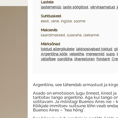
Lastele
lastemenüü
,
laste söögitool
,
värviraamatud
,
Suhtluskeel
eesti, vene, inglise, soome
Makseviis
kaardimaksed, sularaha, ülekanne
Märksõnad
toidud allergikutele
,
laktoosivabad toidud
,
gl
Argentiina köök
,
veiseliha
,
mereannid
,
supp
,
välisfilee
,
pardiliha
,
liharestoran
,
fondant
,
Cre
Argentiina, see tähendab armastust ja kirge 
Asado on emotsioon, lugu õnnest, kirest ja
tantsitav tango argentino. Aga kui tango on
sütitavam. Ja mõistagi Buenos Aires ise – kär
Kõikjale immitsev suitsune lõhn veab enda
Buenos Aires – "hea hõng".