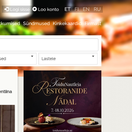
ET
FI
EN
RU
Logi sisse
Loo konto
kkumised
Sündmused
Kinkekaardid
Firmast
sed
Lastele
ntiina