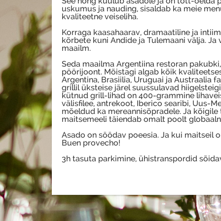
See hõng kuulub asadole ja on tõtt-öelda pal
uskumus ja nauding, sisaldab ka meie menü
kvaliteetne veiseliha.
Korraga kaasahaarav, dramaatiline ja intii
kõrbete kuni Andide ja Tulemaani välja. Ja 
maailm.
Seda maailma Argentiina restoran pakubki, 
pöörijoont. Mõistagi algab kõik kvaliteets
Argentina, Brasiilia, Uruguai ja Austraalia f
grillil üksteise järel suussulavad hiigelstei
kütnud grill-lihad on 400-grammine lihaveis
välisfilee, antrekoot, Iberico searibi, Uus
mõeldud ka mereannisõpradele. Ja kõigile 
maitsemeeli täiendab omalt poolt globaalne
Asado on söödav poeesia. Ja kui maitseil ol
Buen provecho!
3h tasuta parkimine, ühistranspordid sõida