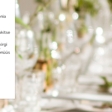
onia
ukitse
a
irgi
e
menüüs