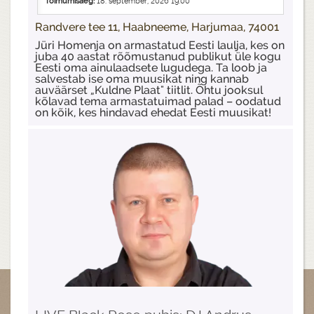
Toimumisaeg:
18. september, 2026 19:00
Randvere tee 11, Haabneeme, Harjumaa, 74001
Jüri Homenja on armastatud Eesti laulja, kes on
juba 40 aastat rõõmustanud publikut üle kogu
Eesti oma ainulaadsete lugudega. Ta loob ja
salvestab ise oma muusikat ning kannab
auväärset „Kuldne Plaat" tiitlit. Õhtu jooksul
kõlavad tema armastatuimad palad – oodatud
on kõik, kes hindavad ehedat Eesti muusikat!