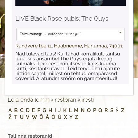
LIVE Black Rose pubis: The Guys
Toimumisaeg:
02. oktoober, 2026 19:00
Randvere tee 11, Haabneeme, Harjumaa, 74001
Nad tulevad taas! Kui tahad korralikult tantsu
lüüa, siis ansambel The Guys ei jäta kedagi
külmaks. Teie eest hoolitsevad kaks kuuma
kutti, kes tantsutavad Teid terve õhtu ajatute
hittide saatel, millest on tehtud omapärased
cover’id. Äratundmisrõõm on garanteeritud!
Leia enda lemmik restoran kiiresti
A
B
C
D
E
F
G
H
I
J
K
L
M
N
O
P
Q
R
S
Š
Z
Ž
T
U
V
W
Õ
Ä
Ö
Ü
X
Y
Z
Tallinna restoranid