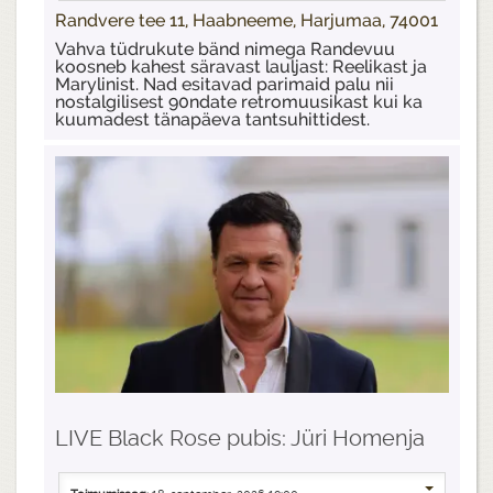
Randvere tee 11, Haabneeme, Harjumaa, 74001
Vahva tüdrukute bänd nimega Randevuu
koosneb kahest säravast lauljast: Reelikast ja
Marylinist. Nad esitavad parimaid palu nii
nostalgilisest 90ndate retromuusikast kui ka
kuumadest tänapäeva tantsuhittidest.
LIVE Black Rose pubis: Jüri Homenja