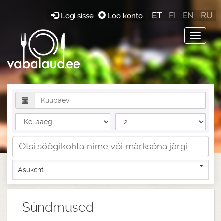
ET
FI
EN
RU
Logi sisse
Loo konto
Toggle
navigat
Asukoht
Sündmused