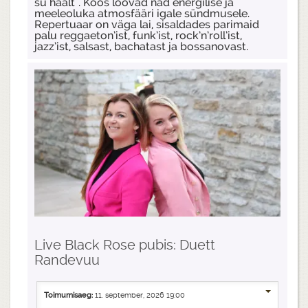
su häält". Koos loovad nad energilise ja
meeleoluka atmosfääri igale sündmusele.
Repertuaar on väga lai, sisaldades parimaid
palu reggaeton’ist, funk’ist, rock’n’roll’ist,
jazz’ist, salsast, bachatast ja bossanovast.
Live Black Rose pubis: Duett
Randevuu
Toimumisaeg:
11. september, 2026 19:00