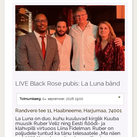
LIVE Black Rose pubis: La Luna bänd
Toimumisaeg:
04. september, 2026 19:00
Randvere tee 11, Haabneeme, Harjumaa, 74001
La Luna on duo, kuhu kuuluvad kirglik Kuuba
muusik Ruber Veliz ning Eesti flöödi- ja
klahvpilli virtuoos Liina Fidelman. Ruber on
paljudele tuntud ka tänu telesaatele „Ma näen