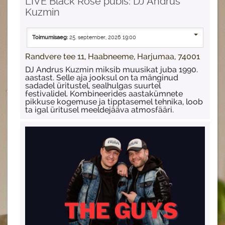
LIVE Black Rose pubis: DJ Andrus
Kuzmin
Toimumisaeg:
25. september, 2026 19:00
Randvere tee 11, Haabneeme, Harjumaa, 74001
DJ Andrus Kuzmin miksib muusikat juba 1990.
aastast. Selle aja jooksul on ta mänginud
sadadel üritustel, sealhulgas suurtel
festivalidel. Kombineerides aastakümnete
pikkuse kogemuse ja tipptasemel tehnika, loob
ta igal üritusel meeldejääva atmosfääri.