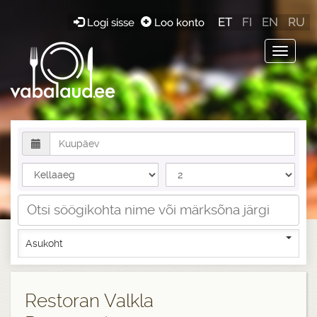
ET
FI
EN
RU
Logi sisse
Loo konto
Toggle
navigat
Asukoht
Restoran Valkla