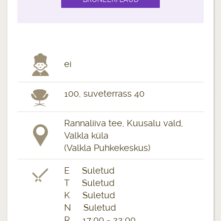
ei
100, suveterrass 40
Rannaliiva tee, Kuusalu vald,
Valkla küla
(Valkla Puhkekeskus)
E Suletud
T Suletud
K Suletud
N Suletud
R 17:00 - 22:00