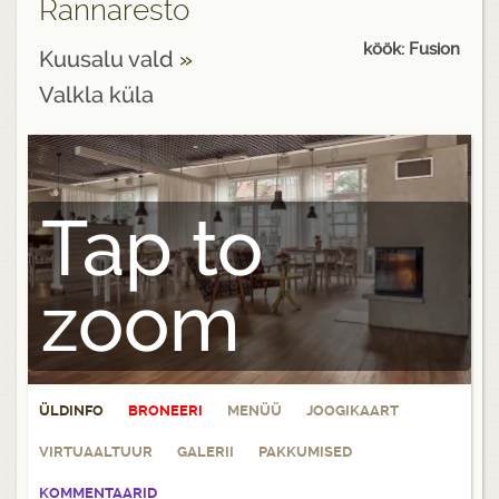
Rannaresto
köök: Fusion
Kuusalu vald
»
Valkla küla
Tap to
zoom
ÜLDINFO
BRONEERI
MENÜÜ
JOOGIKAART
VIRTUAALTUUR
GALERII
PAKKUMISED
KOMMENTAARID