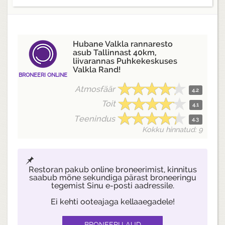
Hubane Valkla rannaresto
asub Tallinnast 40km,
liivarannas Puhkekeskuses
Valkla Rand!
BRONEERI ONLINE
Atmosfäär
4.2
Toit
4.1
Teenindus
4.3
Kokku hinnatud: 9
Restoran pakub online broneerimist, kinnitus
saabub mõne sekundiga pärast broneeringu
tegemist Sinu e-posti aadressile.
Ei kehti ooteajaga kellaaegadele!