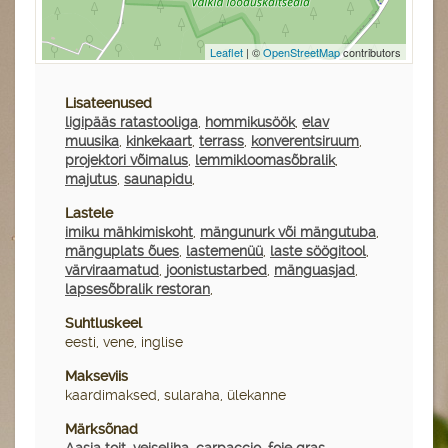
Leaflet
| ©
OpenStreetMap
contributors
Lisateenused
ligipääs ratastooliga
,
hommikusöök
,
elav
muusika
,
kinkekaart
,
terrass
,
konverentsiruum
,
projektori võimalus
,
lemmikloomasõbralik
,
majutus
,
saunapidu
,
Lastele
imiku mähkimiskoht
,
mängunurk või mängutuba
,
mänguplats õues
,
lastemenüü
,
laste söögitool
,
värviraamatud
,
joonistustarbed
,
mänguasjad
,
lapsesõbralik restoran
,
Suhtluskeel
eesti, vene, inglise
Makseviis
kaardimaksed, sularaha, ülekanne
Märksõnad