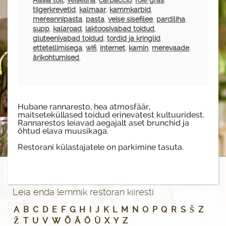
Aasia toit
,
veiseliha
,
carpaccio
,
foie gras
,
tiigerkrevetid
,
kalmaar
,
kammkarbid
,
mereannipasta
,
pasta
,
veise sisefilee
,
pardiliha
,
supp
,
kalaroad
,
laktoosivabad toidud
,
gluteenivabad toidud
,
tordid ja kringlid
ettetellimisega
,
wifi
,
internet
,
kamin
,
merevaade
,
ärikohtumised
,
Hubane rannaresto, hea atmosfäär,
maitseteküllased toidud erinevatest kultuuridest.
Rannarestos leiavad aegajalt aset brunchid ja
õhtud elava muusikaga.
Restorani külastajatele on parkimine tasuta.
Leia enda lemmik restoran kiiresti
A
B
C
D
E
F
G
H
I
J
K
L
M
N
O
P
Q
R
S
Š
Z
Ž
T
U
V
W
Õ
Ä
Ö
Ü
X
Y
Z