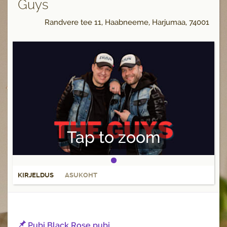
Guys
Randvere tee 11, Haabneeme, Harjumaa, 74001
Tap to zoom
KIRJELDUS
ASUKOHT
Pubi Black Rose pubi