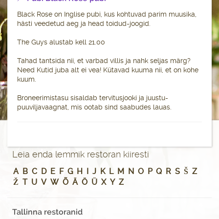
Black Rose on Inglise pubi, kus kohtuvad parim muusika,
hästi veedetud aeg ja head toidud-joogid.
The Guys alustab kell 21.00
Tahad tantsida nii, et varbad villis ja nahk seljas märg?
Need Kutid juba alt ei vea! Kütavad kuuma nii, et on kohe
kuum.
Broneerimistasu sisaldab tervitusjooki ja juustu-
puuviljavaagnat, mis ootab sind saabudes lauas.
Leia enda lemmik restoran kiiresti
A
B
C
D
E
F
G
H
I
J
K
L
M
N
O
P
Q
R
S
Š
Z
Ž
T
U
V
W
Õ
Ä
Ö
Ü
X
Y
Z
Tallinna restoranid