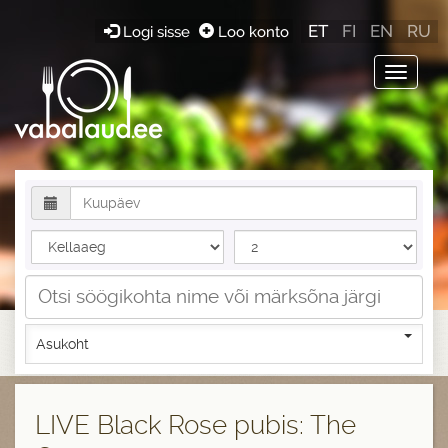
ET
FI
EN
RU
Logi sisse
Loo konto
Toggle
navigat
Asukoht
LIVE Black Rose pubis: The