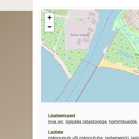
+
−
Lisateenused
inva wc
,
ligipääs ratastooliga
,
hommikusöök
,
Lastele
mängunurk või mängutuba
,
lastemenüü
,
last