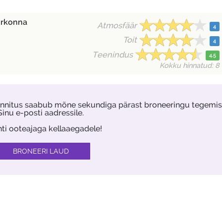
irkonna
Atmosfäär
4
Toit
4
Teenindus
4.5
Kokku hinnatud: 8
kinnitus saabub mõne sekundiga pärast broneeringu tegemis
Sinu e-posti aadressile.
hti ooteajaga kellaaegadele!