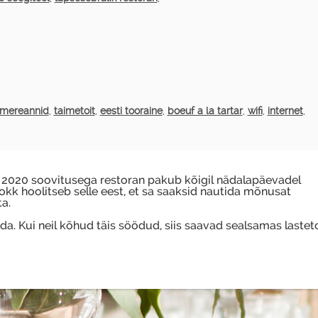
mereannid
,
taimetoit
,
eesti tooraine
,
boeuf a la tartar
,
wifi
,
internet
,
e 2020 soovitusega restoran pakub kõigil nädalapäevadel
kk hoolitseb selle eest, et sa saaksid nautida mõnusat
a.
da. Kui neil kõhud täis söödud, siis saavad sealsamas lastet