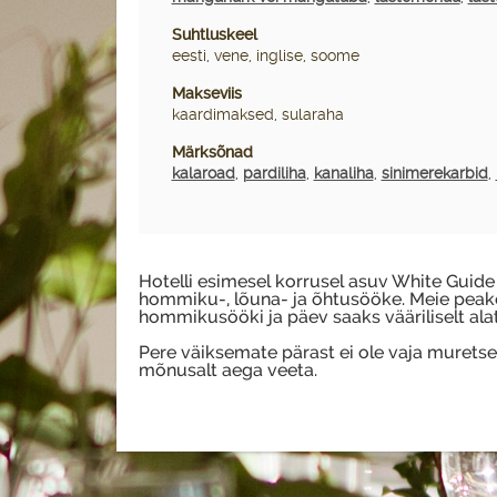
Suhtluskeel
eesti, vene, inglise, soome
Makseviis
kaardimaksed, sularaha
Märksõnad
kalaroad
,
pardiliha
,
kanaliha
,
sinimerekarbid
,
Hotelli esimesel korrusel asuv White Guid
hommiku-, lõuna- ja õhtusööke. Meie peako
hommikusööki ja päev saaks vääriliselt alat
Pere väiksemate pärast ei ole vaja muretse
mõnusalt aega veeta.