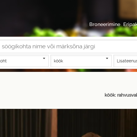
Broneerimine
Eripa
oht
köök
Lisateenu
köök: rahvusva