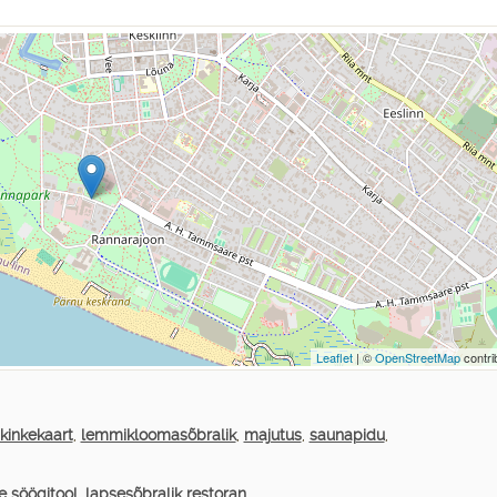
Leaflet
| ©
OpenStreetMap
contri
kinkekaart
,
lemmikloomasõbralik
,
majutus
,
saunapidu
,
e söögitool
,
lapsesõbralik restoran
,