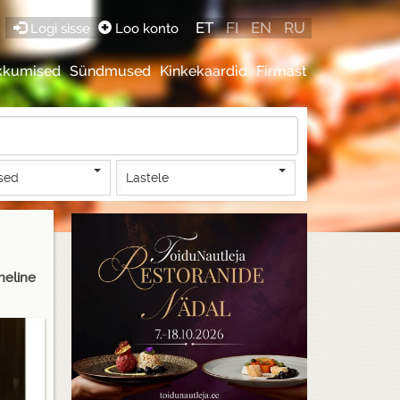
ET
FI
EN
RU
Logi sisse
Loo konto
kkumised
Sündmused
Kinkekaardid
Firmast
sed
Lastele
heline