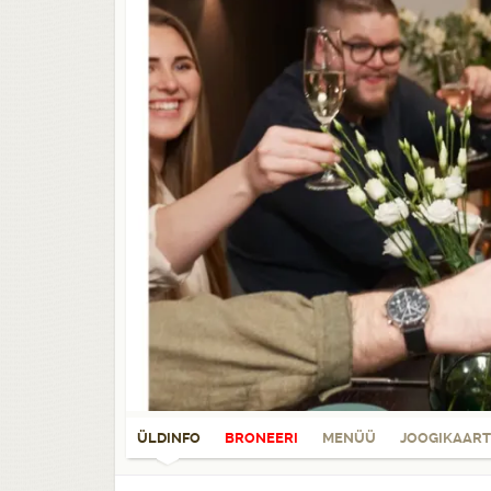
ÜLDINFO
BRONEERI
MENÜÜ
JOOGIKAART