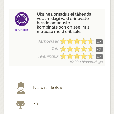
Üks hea omadus ei tähenda
veel midagi vaid erinevate
heade omaduste
kombinatsioon on see, mis
BRONEERI
muudab meid eriliseks!
Atmosfäär
4.7
Toit
4.7
Teenindus
4.7
Kokku hinnatud: 98
Nepaali kokad
75