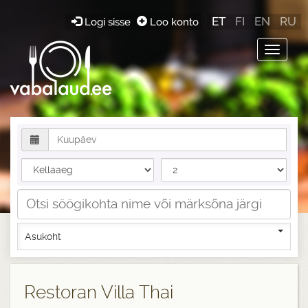
ET
FI
EN
RU
Logi sisse
Loo konto
Toggle
navigat
Asukoht
Restoran Villa Thai