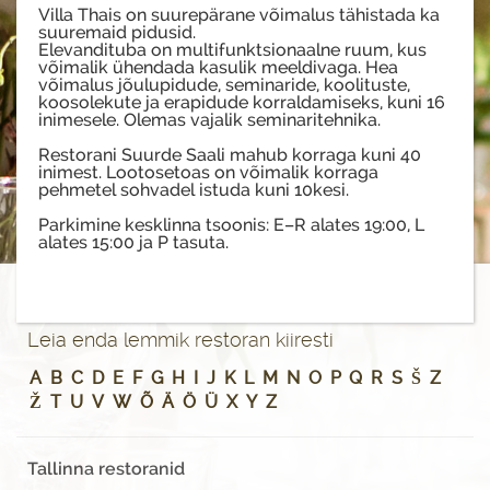
Villa Thais on suurepärane võimalus tähistada ka
suuremaid pidusid.
Elevandituba on multifunktsionaalne ruum, kus
võimalik ühendada kasulik meeldivaga. Hea
võimalus jõulupidude, seminaride, koolituste,
koosolekute ja erapidude korraldamiseks, kuni 16
inimesele. Olemas vajalik seminaritehnika.
Restorani Suurde Saali mahub korraga kuni 40
inimest. Lootosetoas on võimalik korraga
pehmetel sohvadel istuda kuni 10kesi.
Parkimine kesklinna tsoonis: E–R alates 19:00, L
alates 15:00 ja P tasuta.
Leia enda lemmik restoran kiiresti
A
B
C
D
E
F
G
H
I
J
K
L
M
N
O
P
Q
R
S
Š
Z
Ž
T
U
V
W
Õ
Ä
Ö
Ü
X
Y
Z
Tallinna restoranid