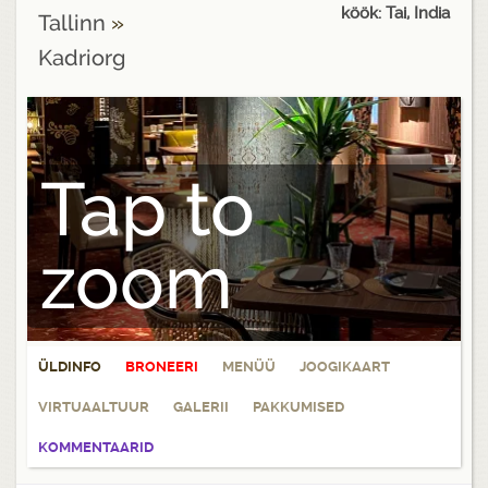
köök: Tai, India
Tallinn
»
Kadriorg
Tap to
zoom
ÜLDINFO
BRONEERI
MENÜÜ
JOOGIKAART
VIRTUAALTUUR
GALERII
PAKKUMISED
KOMMENTAARID