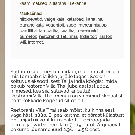
kaardimaksed, sularaha, ülekanne
Märksõnad
hiidkrevetid
,
valge kala
,
kalaroad
,
kanaliha
,
punane kala
,
vegantoit
,
supp
,
mereannisupp
,
pardiliha
,
lambaliha
,
sealiha
,
mereannid
,
taimetoit
,
restoranid Tallinnas
,
India toit
,
Tai toit
,
wifi
,
internet
,
Kadrioru südames on midagi, mida mujalt ei leia ja
mis tõmbab siia ikka ja jälle tagasi. See on
sõltuvus eksootilisest Tai ja India köögist, mida
pakub restoran Villa Thai juba aastast 2002.
Inimesed, kes siia satuvad, ei pettu!
Restorani Villa Thai menüü on valminud Nepaalist
pärit kokkade kogenud silma all.
Restoranis Villa Thai saab mõistliku hinna eest
väga hästi süüa. Ei pea kartma, et pärast külastust
on tühjad nii kõht kui rahakott. Põhiroogade
hinnad jäävad vahemikku 7 - 19 eurot. Argipäeviti
pakume lõunamenüüd 2.9€ - 4.5€ eest.