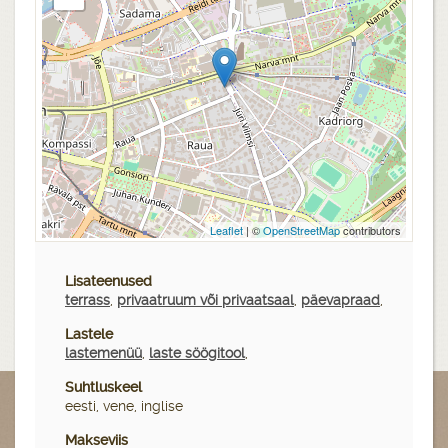
Leaflet
| ©
OpenStreetMap
contributors
Lisateenused
terrass
,
privaatruum või privaatsaal
,
päevapraad
,
Lastele
lastemenüü
,
laste söögitool
,
Suhtluskeel
eesti, vene, inglise
Makseviis