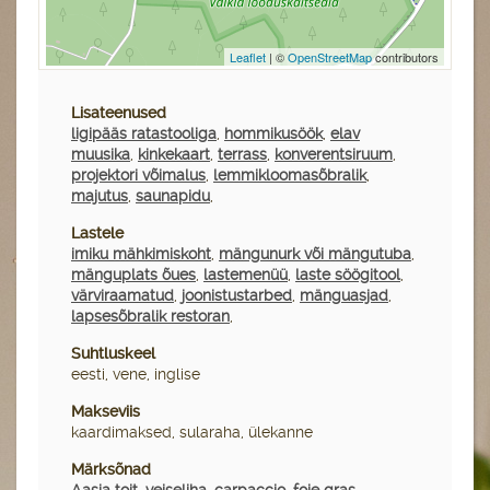
Leaflet
| ©
OpenStreetMap
contributors
Lisateenused
ligipääs ratastooliga
,
hommikusöök
,
elav
muusika
,
kinkekaart
,
terrass
,
konverentsiruum
,
projektori võimalus
,
lemmikloomasõbralik
,
majutus
,
saunapidu
,
Lastele
imiku mähkimiskoht
,
mängunurk või mängutuba
,
mänguplats õues
,
lastemenüü
,
laste söögitool
,
värviraamatud
,
joonistustarbed
,
mänguasjad
,
lapsesõbralik restoran
,
Suhtluskeel
eesti, vene, inglise
Makseviis
kaardimaksed, sularaha, ülekanne
Märksõnad