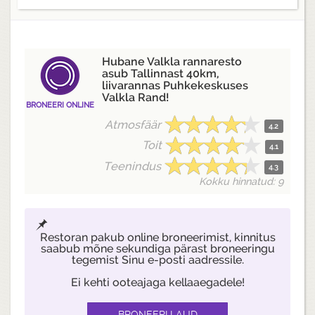
Hubane Valkla rannaresto
asub Tallinnast 40km,
liivarannas Puhkekeskuses
Valkla Rand!
BRONEERI ONLINE
Atmosfäär
4.2
Toit
4.1
Teenindus
4.3
Kokku hinnatud: 9
Restoran pakub online broneerimist, kinnitus
saabub mõne sekundiga pärast broneeringu
tegemist Sinu e-posti aadressile.
Ei kehti ooteajaga kellaaegadele!