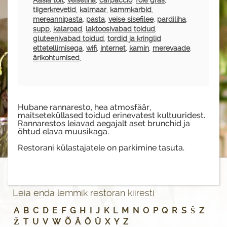
Aasia toit
,
veiseliha
,
carpaccio
,
foie gras
,
tiigerkrevetid
,
kalmaar
,
kammkarbid
,
mereannipasta
,
pasta
,
veise sisefilee
,
pardiliha
,
supp
,
kalaroad
,
laktoosivabad toidud
,
gluteenivabad toidud
,
tordid ja kringlid
ettetellimisega
,
wifi
,
internet
,
kamin
,
merevaade
,
ärikohtumised
,
Hubane rannaresto, hea atmosfäär,
maitseteküllased toidud erinevatest kultuuridest.
Rannarestos leiavad aegajalt aset brunchid ja
õhtud elava muusikaga.
Restorani külastajatele on parkimine tasuta.
Leia enda lemmik restoran kiiresti
A
B
C
D
E
F
G
H
I
J
K
L
M
N
O
P
Q
R
S
Š
Z
Ž
T
U
V
W
Õ
Ä
Ö
Ü
X
Y
Z