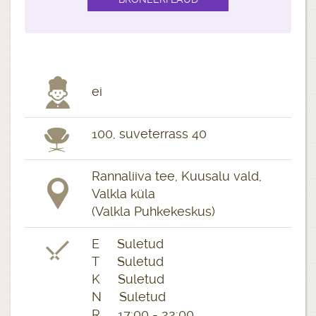
ei
100, suveterrass 40
Rannaliiva tee, Kuusalu vald,
Valkla küla
(Valkla Puhkekeskus)
E Suletud
T Suletud
K Suletud
N Suletud
R 17:00 - 22:00