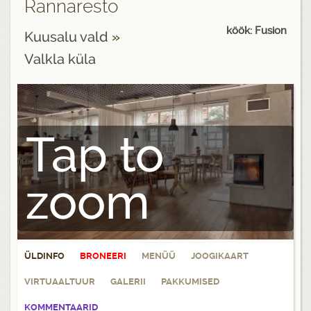
Rannaresto
köök: Fusion
Kuusalu vald
»
Valkla küla
Tap to
zoom
ÜLDINFO
BRONEERI
MENÜÜ
JOOGIKAART
VIRTUAALTUUR
GALERII
PAKKUMISED
KOMMENTAARID