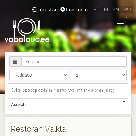
ET
FI
EN
RU
Logi sisse
Loo konto
Toggle
navigat
Asukoht
Restoran Valkla