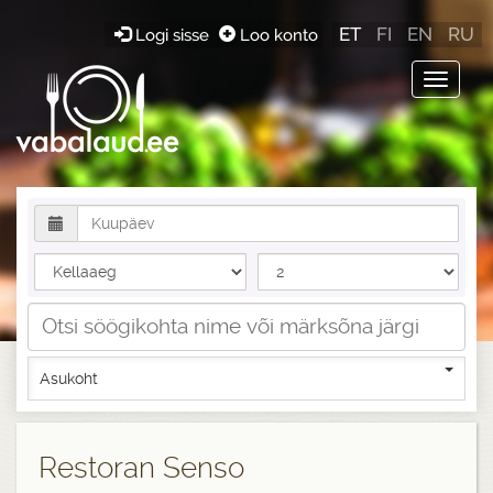
ET
FI
EN
RU
Logi sisse
Loo konto
Toggle
navigat
Asukoht
Restoran Senso