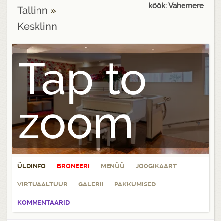
köök: Vahemere
Tallinn
»
Kesklinn
Tap to
zoom
ÜLDINFO
BRONEERI
MENÜÜ
JOOGIKAART
VIRTUAALTUUR
GALERII
PAKKUMISED
KOMMENTAARID