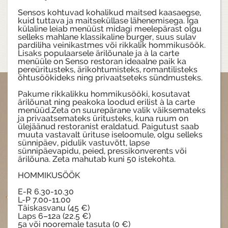
Sensos kohtuvad kohalikud maitsed kaasaegse,
kuid tuttava ja maitseküllase lähenemisega. Iga
külaline leiab menüüst midagi meelepärast olgu
selleks mahlane klassikaline burger, suus sulav
pardiliha veinikastmes või rikkalik hommikusöök.
Lisaks populaarsele ärilõunale ja à la carte
menüüle on Senso restoran ideaalne paik ka
pereüritusteks, ärikohtumisteks, romantilisteks
õhtusöökideks ning privaatseteks sündmusteks.
Pakume rikkalikku hommikusööki, kosutavat
ärilõunat ning peakoka loodud erilist à la carte
menüüd.Zeta on suurepärane valik väiksemateks
ja privaatsemateks üritusteks, kuna ruum on
ülejäänud restoranist eraldatud. Paigutust saab
muuta vastavalt ürituse iseloomule, olgu selleks
sünnipäev, pidulik vastuvõtt, lapse
sünnipäevapidu, peied, pressikonverents või
ärilõuna. Zeta mahutab kuni 50 istekohta.
HOMMIKUSÖÖK
E-R 6.30-10.30
L-P 7.00-11.00
Täiskasvanu (45 €)
Laps 6–12a (22.5 €)
5a või nooremale tasuta (0 €)