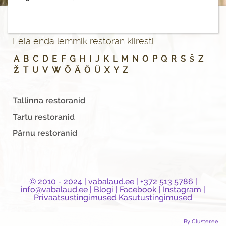
Leia enda lemmik restoran kiiresti
A
B
C
D
E
F
G
H
I
J
K
L
M
N
O
P
Q
R
S
Š
Z
Ž
T
U
V
W
Õ
Ä
Ö
Ü
X
Y
Z
Tallinna restoranid
Tartu restoranid
Pärnu restoranid
© 2010 - 2024 |
vabalaud.ee
| +372 513 5786 |
info@vabalaud.ee
|
Blogi
|
Facebook
|
Instagram
|
Privaatsustingimused
Kasutustingimused
By Cluster.ee