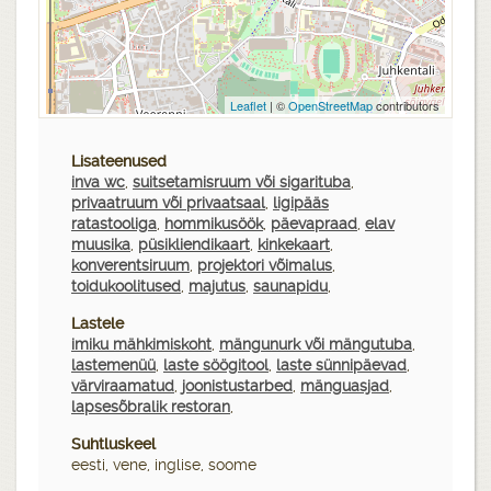
Leaflet
| ©
OpenStreetMap
contributors
Lisateenused
inva wc
,
suitsetamisruum või sigarituba
,
privaatruum või privaatsaal
,
ligipääs
ratastooliga
,
hommikusöök
,
päevapraad
,
elav
muusika
,
püsikliendikaart
,
kinkekaart
,
konverentsiruum
,
projektori võimalus
,
toidukoolitused
,
majutus
,
saunapidu
,
Lastele
imiku mähkimiskoht
,
mängunurk või mängutuba
,
lastemenüü
,
laste söögitool
,
laste sünnipäevad
,
värviraamatud
,
joonistustarbed
,
mänguasjad
,
lapsesõbralik restoran
,
Suhtluskeel
eesti, vene, inglise, soome