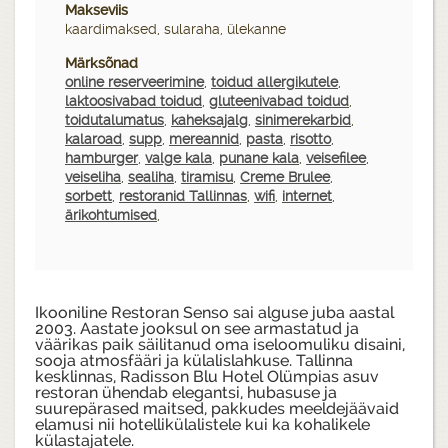
Makseviis
kaardimaksed, sularaha, ülekanne
Märksõnad
online reserveerimine
,
toidud allergikutele
,
laktoosivabad toidud
,
gluteenivabad toidud
,
toidutalumatus
,
kaheksajalg
,
sinimerekarbid
,
kalaroad
,
supp
,
mereannid
,
pasta
,
risotto
,
hamburger
,
valge kala
,
punane kala
,
veisefilee
,
veiseliha
,
sealiha
,
tiramisu
,
Creme Brulee
,
sorbett
,
restoranid Tallinnas
,
wifi
,
internet
,
ärikohtumised
,
Ikooniline Restoran Senso sai alguse juba aastal
2003. Aastate jooksul on see armastatud ja
väärikas paik säilitanud oma iseloomuliku disaini,
sooja atmosfääri ja külalislahkuse. Tallinna
kesklinnas, Radisson Blu Hotel Olümpias asuv
restoran ühendab elegantsi, hubasuse ja
suurepärased maitsed, pakkudes meeldejäävaid
elamusi nii hotellikülalistele kui ka kohalikele
külastajatele.