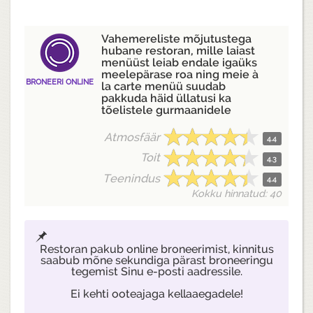
Vahemereliste mõjutustega
hubane restoran, mille laiast
menüüst leiab endale igaüks
meelepärase roa ning meie à
BRONEERI ONLINE
la carte menüü suudab
pakkuda häid üllatusi ka
tõelistele gurmaanidele
Atmosfäär
4.4
Toit
4.3
Teenindus
4.4
Kokku hinnatud: 40
Restoran pakub online broneerimist, kinnitus
saabub mõne sekundiga pärast broneeringu
tegemist Sinu e-posti aadressile.
Ei kehti ooteajaga kellaaegadele!