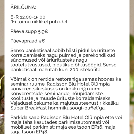
ÄRILÕUNA:
E-R 12.00-15.00
*Ei toimu riiklikel pühadel
Päeva supp 5.9€
Päevapraad 9€
Senso banketisaal sobib hästi pidulike ürituste
korraldamiseks nagu pulmad ja perekondlikud
sündmused või äriüritusteks nagu
tootetutvustused, pidulikud õhtusöögid. Senso
banketisaal mahutab kuni 200 istekohta.
Võimalik on rentida restoraniga samas hoones ka
seminariruume. Radisson Blu Hotel Olümpia
konverentsikeskuses on kokku 13 ruumi
konverentside, seminaride, nõupidamiste,
koolituste ja muude ürituste korraldamiseks.
Vajadusel pakume ka majutusuteenust rikkaliku
Super Breakfast hommikusöögi-buffet`ga.
Parkida saab Radisson Blu Hotel Olümpia ette või
maja taha kasutades parkimisautomaati või
mobiilset parkimist: maja ees tsoon EP16, maja
taga tsoon EP48.