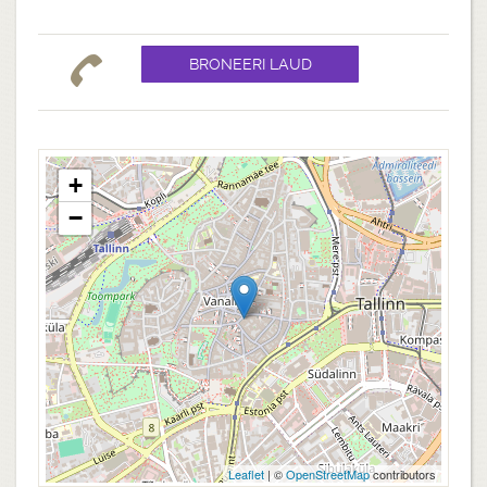
+
−
Leaflet
| ©
OpenStreetMap
contributors