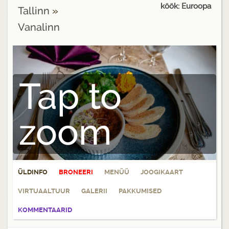
köök: Euroopa
Tallinn
»
Vanalinn
Tap to
zoom
ÜLDINFO
BRONEERI
MENÜÜ
JOOGIKAART
VIRTUAALTUUR
GALERII
PAKKUMISED
KOMMENTAARID