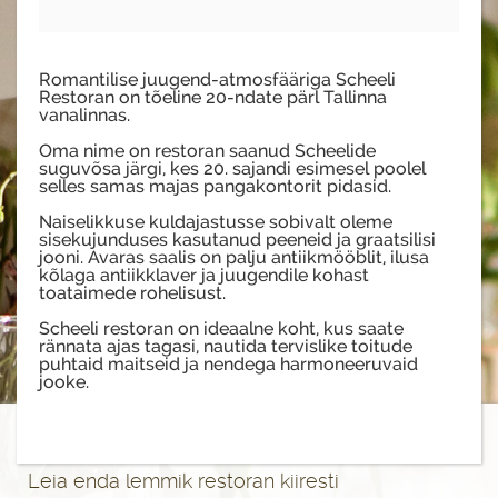
Romantilise juugend-atmosfääriga Scheeli
Restoran on tõeline 20-ndate pärl Tallinna
vanalinnas.
Oma nime on restoran saanud Scheelide
suguvõsa järgi, kes 20. sajandi esimesel poolel
selles samas majas pangakontorit pidasid.
Naiselikkuse kuldajastusse sobivalt oleme
sisekujunduses kasutanud peeneid ja graatsilisi
jooni. Avaras saalis on palju antiikmööblit, ilusa
kõlaga antiikklaver ja juugendile kohast
toataimede rohelisust.
Scheeli restoran on ideaalne koht, kus saate
rännata ajas tagasi, nautida tervislike toitude
puhtaid maitseid ja nendega harmoneeruvaid
jooke.
Leia enda lemmik restoran kiiresti