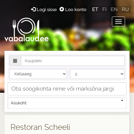
ET
FI
EN
RU
Logi sisse
Loo konto
Toggle
navigat
Asukoht
Restoran Scheeli