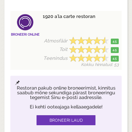
1920 a'la carte restoran
BRONEERI ONLINE
Atmosfäär
4.5
Toit
4.5
Teenindus
4.5
Kokku hinnatud: 53
Restoran pakub online broneerimist, kinnitus
saabub mõne sekundiga pärast broneeringu
tegemist Sinu e-posti aadressile.
Ei kehti ooteajaga kellaaegadele!