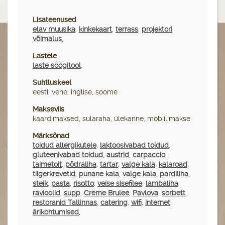
Lisateenused
elav muusika
,
kinkekaart
,
terrass
,
projektori
võimalus
,
Lastele
laste söögitool
,
Suhtluskeel
eesti, vene, inglise, soome
Makseviis
kaardimaksed, sularaha, ülekanne, mobiilimakse
Märksõnad
toidud allergikutele
,
laktoosivabad toidud
,
gluteenivabad toidud
,
austrid
,
carpaccio
,
taimetoit
,
põdraliha
,
tartar
,
valge kala
,
kalaroad
,
tiigerkrevetid
,
punane kala
,
valge kala
,
pardiliha
,
steik
,
pasta
,
risotto
,
veise sisefilee
,
lambaliha
,
ravioolid
,
supp
,
Creme Brulee
,
Pavlova
,
sorbett
,
restoranid Tallinnas
,
catering
,
wifi
,
internet
,
ärikohtumised
,