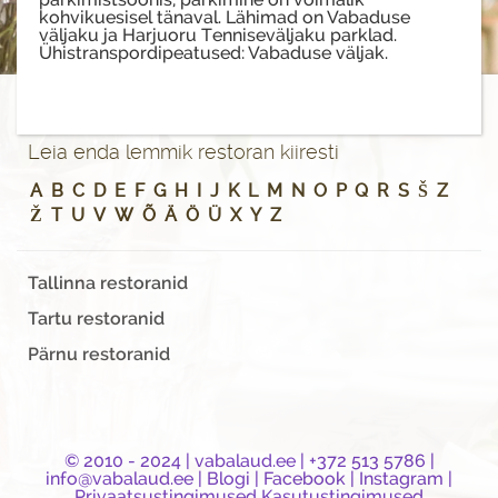
kohvikuesisel tänaval. Lähimad on Vabaduse
väljaku ja Harjuoru Tenniseväljaku parklad.
Ühistranspordipeatused: Vabaduse väljak.
Leia enda lemmik restoran kiiresti
A
B
C
D
E
F
G
H
I
J
K
L
M
N
O
P
Q
R
S
Š
Z
Ž
T
U
V
W
Õ
Ä
Ö
Ü
X
Y
Z
Tallinna restoranid
Tartu restoranid
Pärnu restoranid
© 2010 - 2024 |
vabalaud.ee
| +372 513 5786 |
info@vabalaud.ee
|
Blogi
|
Facebook
|
Instagram
|
Privaatsustingimused
Kasutustingimused