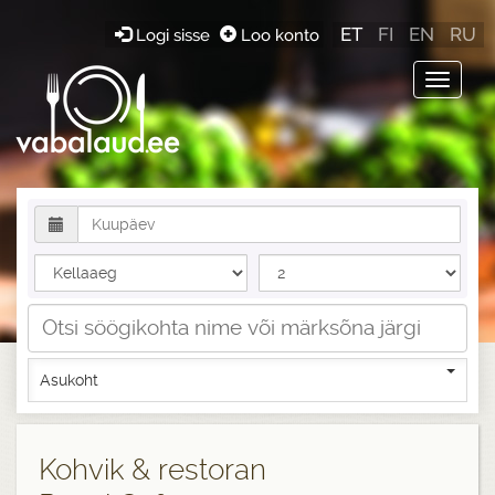
ET
FI
EN
RU
Logi sisse
Loo konto
Toggle
navigat
Asukoht
Kohvik & restoran