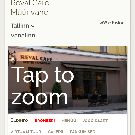
Reval Cafe
Müürivahe
köök: fusion
Tallinn
»
Vanalinn
Tap to
zoom
ÜLDINFO
BRONEERI
MENÜÜ
JOOGIKAART
VIRTUAALTUUR
GALERII
PAKKUMISED