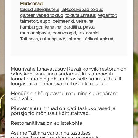
Märksõnad
toidud allergikutele
,
laktoosivabad toidud
,
gluteenivabad toidud
,
toidutalumatus
,
vegantoit
,
taimetoit
,
supp
,
pelmeenid
,
veiseliha
,
hamburger
,
kanaliha
,
pardiliha
,
pasta
,
mereannipasta
,
pannkoogid
,
restoranid
Tallinnas
,
catering
,
wifi
,
internet
,
ärikohtumised
,
Müürivahe tänaval asuv Revali kohvik-restoran on
õdus koht vanalinna südames, kus äripäeviti
lõunat süüa ning õhtuti heas seltskonnas lihtsalt
lõõgastuda ja maitsvat õhtusööki nautida.
Menüüs on hõrgutavad road ning suurepärane
veinivalik.
Päevamenüü hinnad on igati taskukohased ja
portsjonid mõnusalt kõhtutäitvad.
Restoranitiivas on 40 istekohta.
Asume Tallinna vanalinna tasulises
parkimistsoonis, parkimine on võimalik