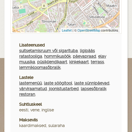
Leaflet
| ©
OpenStreetMap
contributors
Lisateenused
suitsetamisruum või sigarituba
,
ligipääs
ratastooliga
,
hommikusöök
,
päevapraad
,
elav
muusika
,
püsikliendikaart
,
kinkekaart
,
terrass
,
lemmikloomasõbralik
,
Lastele
lastemenüü
,
laste söögitool
,
laste sünnipäevad
,
värviraamatud
,
joonistustarbed
,
lapsesõbralik
restoran
,
Suhtluskeel
eesti, vene, inglise
Makseviis
kaardimaksed, sularaha