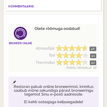
KOMMENTAARID
Olete rõõmuga oodatud!
BRONEERI ONLINE
Atmosfäär
4.6
Toit
4.1
Teenindus
4.2
Kokku hinnatud: 18
Restoran pakub online broneerimist, kinnitus
saabub mõne sekundiga pärast broneeringu
tegemist Sinu e-posti aadressile.
Ei kehti ooteajaga kellaaegadele!