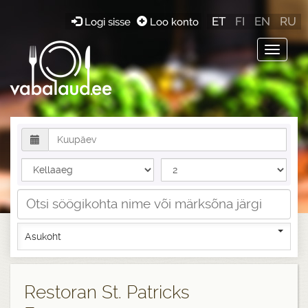
ET
FI
EN
RU
Logi sisse
Loo konto
Toggle
navigat
Asukoht
Restoran St. Patricks