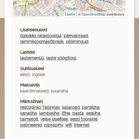
Leaflet
| ©
OpenStreetMap
contributors
Lisateenused
ligipääs ratastooliga
,
päevapraad
,
lemmikloomasõbralik
,
söömingud
,
Lastele
lastemenüü
,
laste söögitool
,
Suhtluskeel
eesti, inglise
Makseviis
kaardimaksed, sularaha
Märksõnad
restoranid Tallinnas
,
kalaroad
,
pardiliha
,
kanaliha
,
lambaliha
,
lõhe
,
pasta
,
sealiha
,
taimetoit
,
veise sisefilee
,
eesti tooraine
,
pelmeenid
,
piprapihv
,
wifi
,
internet
,