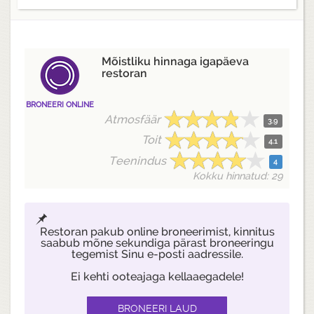
Mõistliku hinnaga igapäeva
restoran
BRONEERI ONLINE
Atmosfäär
3.9
Toit
4.1
Teenindus
4
Kokku hinnatud: 29
Restoran pakub online broneerimist, kinnitus
saabub mõne sekundiga pärast broneeringu
tegemist Sinu e-posti aadressile.
Ei kehti ooteajaga kellaaegadele!