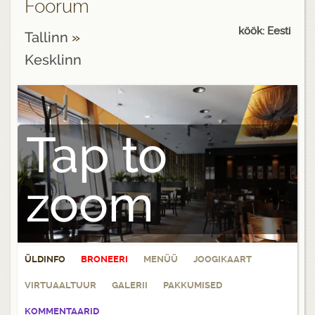
Foorum
köök: Eesti
Tallinn
»
Kesklinn
Tap to
zoom
ÜLDINFO
BRONEERI
MENÜÜ
JOOGIKAART
VIRTUAALTUUR
GALERII
PAKKUMISED
KOMMENTAARID