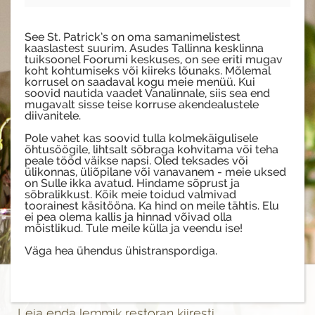
See St. Patrick’s on oma samanimelistest
kaaslastest suurim. Asudes Tallinna kesklinna
tuiksoonel Foorumi keskuses, on see eriti mugav
koht kohtumiseks või kiireks lõunaks. Mõlemal
korrusel on saadaval kogu meie menüü. Kui
soovid nautida vaadet Vanalinnale, siis sea end
mugavalt sisse teise korruse akendealustele
diivanitele.
Pole vahet kas soovid tulla kolmekäigulisele
õhtusöögile, lihtsalt sõbraga kohvitama või teha
peale tööd väikse napsi. Oled teksades või
ülikonnas, üliõpilane või vanavanem - meie uksed
on Sulle ikka avatud. Hindame sõprust ja
sõbralikkust. Kõik meie toidud valmivad
toorainest käsitööna. Ka hind on meile tähtis. Elu
ei pea olema kallis ja hinnad võivad olla
mõistlikud. Tule meile külla ja veendu ise!
Väga hea ühendus ühistranspordiga.
Leia enda lemmik restoran kiiresti