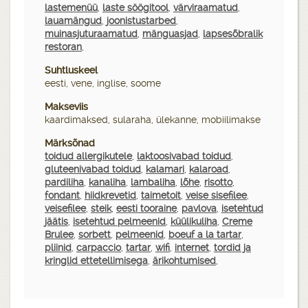
lastemenüü
,
laste söögitool
,
värviraamatud
,
lauamängud
,
joonistustarbed
,
muinasjuturaamatud
,
mänguasjad
,
lapsesõbralik
restoran
,
Suhtluskeel
eesti, vene, inglise, soome
Makseviis
kaardimaksed, sularaha, ülekanne, mobiilimakse
Märksõnad
toidud allergikutele
,
laktoosivabad toidud
,
gluteenivabad toidud
,
kalamari
,
kalaroad
,
pardiliha
,
kanaliha
,
lambaliha
,
lõhe
,
risotto
,
fondant
,
hiidkrevetid
,
taimetoit
,
veise sisefilee
,
veisefilee
,
steik
,
eesti tooraine
,
pavlova
,
isetehtud
jäätis
,
isetehtud pelmeenid
,
küülikuliha
,
Creme
Brulee
,
sorbett
,
pelmeenid
,
boeuf a la tartar
,
pliinid
,
carpaccio
,
tartar
,
wifi
,
internet
,
tordid ja
kringlid ettetellimisega
,
ärikohtumised
,