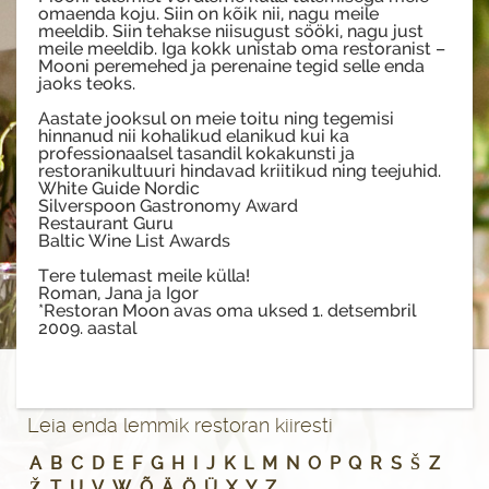
omaenda koju. Siin on kõik nii, nagu meile
meeldib. Siin tehakse niisugust sööki, nagu just
meile meeldib. Iga kokk unistab oma restoranist –
Mooni peremehed ja perenaine tegid selle enda
jaoks teoks.
Aastate jooksul on meie toitu ning tegemisi
hinnanud nii kohalikud elanikud kui ka
professionaalsel tasandil kokakunsti ja
restoranikultuuri hindavad kriitikud ning teejuhid.
White Guide Nordic
Silverspoon Gastronomy Award
Restaurant Guru
Baltic Wine List Awards
Tere tulemast meile külla!
Roman, Jana ja Igor
*Restoran Moon avas oma uksed 1. detsembril
2009. aastal
Leia enda lemmik restoran kiiresti
A
B
C
D
E
F
G
H
I
J
K
L
M
N
O
P
Q
R
S
Š
Z
Ž
T
U
V
W
Õ
Ä
Ö
Ü
X
Y
Z