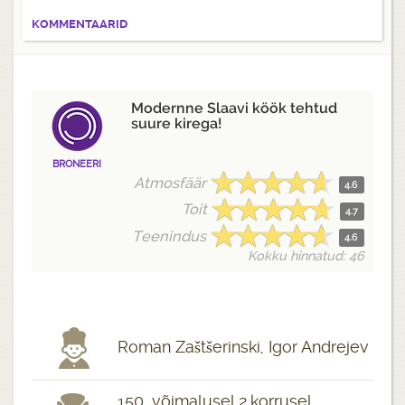
KOMMENTAARID
Modernne Slaavi köök tehtud
suure kirega!
BRONEERI
Atmosfäär
4.6
Toit
4.7
Teenindus
4.6
Kokku hinnatud: 46
Roman Zaštšerinski, Igor Andrejev
150, võimalusel 2.korrusel