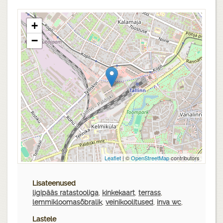
+
−
Leaflet
| ©
OpenStreetMap
contributors
Lisateenused
ligipääs ratastooliga
,
kinkekaart
,
terrass
,
lemmikloomasõbralik
,
veinikoolitused
,
inva wc
,
Lastele