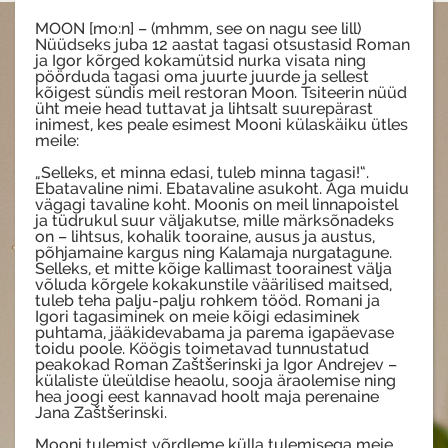
MOON [mo:n] – (mhmm, see on nagu see lill)
Nüüdseks juba 12 aastat tagasi otsustasid Roman
ja Igor kõrged kokamütsid nurka visata ning
pöörduda tagasi oma juurte juurde ja sellest
kõigest sündis meil restoran Moon. Tsiteerin nüüd
üht meie head tuttavat ja lihtsalt suurepärast
inimest, kes peale esimest Mooni külaskäiku ütles
meile:
„Selleks, et minna edasi, tuleb minna tagasi!“.
Ebatavaline nimi. Ebatavaline asukoht. Aga muidu
vägagi tavaline koht. Moonis on meil linnapoistel
ja tüdrukul suur väljakutse, mille märksõnadeks
on – lihtsus, kohalik tooraine, ausus ja austus,
põhjamaine kargus ning Kalamaja nurgatagune.
Selleks, et mitte kõige kallimast toorainest välja
võluda kõrgele kokakunstile väärilised maitsed,
tuleb teha palju-palju rohkem tööd. Romani ja
Igori tagasiminek on meie kõigi edasiminek
puhtama, jääkidevabama ja parema igapäevase
toidu poole. Köögis toimetavad tunnustatud
peakokad Roman Zaštšerinski ja Igor Andrejev –
külaliste üleüldise heaolu, sooja äraolemise ning
hea joogi eest kannavad hoolt maja perenaine
Jana Zaštšerinski.
Mooni tulemist võrdleme külla tulemisega meie