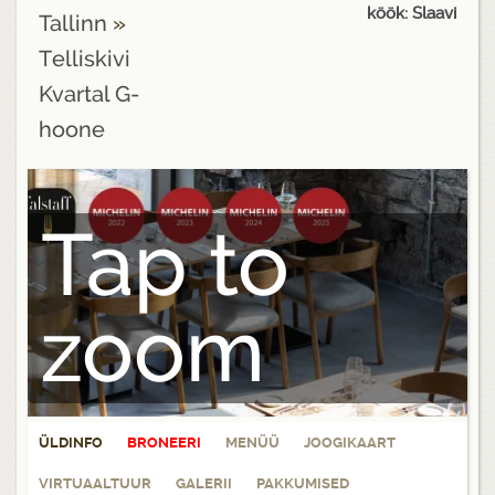
köök: Slaavi
Tallinn
»
Telliskivi
Kvartal G-
hoone
Tap to
zoom
ÜLDINFO
BRONEERI
MENÜÜ
JOOGIKAART
VIRTUAALTUUR
GALERII
PAKKUMISED