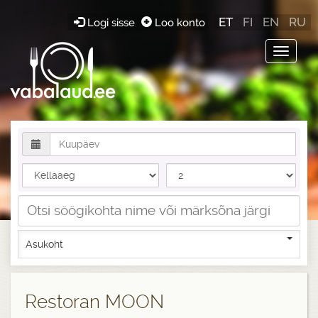
ET
FI
EN
RU
Logi sisse
Loo konto
Toggle
navigat
Asukoht
Restoran MOON