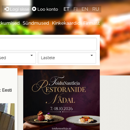
ET
FI
EN
RU
Logi sisse
Loo konto
kkumised
Sündmused
Kinkekaardid
Firmast
sed
Lastele
 Eesti