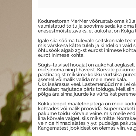
Kodurestoran MerMer võõrustab oma külalisi
valmistatud toitu ja soovime seda ka oma 
enesestmõistetavaks, et aukohal on Kolga l
Igale siia sööma tulevale seltskonnale te
mis värskena kätte tuleb ja kindel on vaid 
õhtusöök algab 29-st eurost inimese kohta
eurot inimese kohta.
Sügis-talvisel hooajal on aukohal aeglaselt
metslooma ning lihaveist. Kõrvale pakume n
pastinaagist miksime kokku vürtsika püree. K
asemel võimalik valida meie mere kala.
Üks iseärasus veel. Lastemenüüd meil ei ol
madalast harjutada päris toiduga. Meil siin 
põlga ära sinna juurde ka vürtsikat pereme
Kokkuleppel maaletoojatega on meie kodure
kohtades võimalik proovida. Supermarketi riiu
pakume toidu kõrvale veine, mis meile endi
liha kõrvale valget, siis miks mitte. Norra
veinide hinnad alates 3,50; pudeliga pakut
Kangematest jookidest on olemas viin, valg