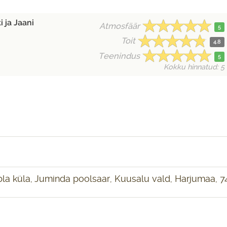
 ja Jaani
Atmosfäär
5
Toit
4.8
Teenindus
5
Kokku hinnatud: 5
bla küla, Juminda poolsaar, Kuusalu vald, Harjumaa, 7