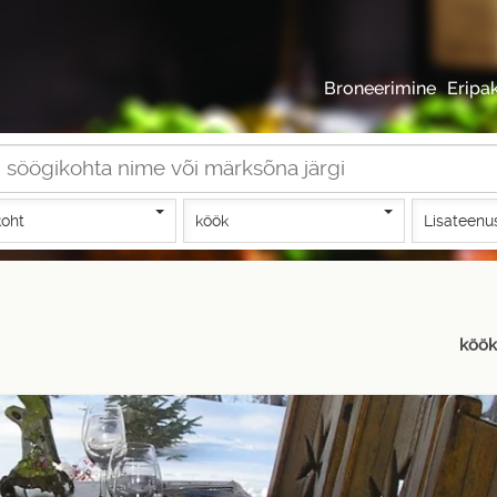
Broneerimine
Eripa
oht
köök
Lisateenu
köök: