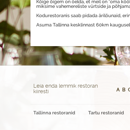
Kõige õigem on öelda, et meil on "oma köök
miksime vahemereliste vürtside ja põhjam
Kodurestoranis saab pidada ärilõunaid, erin
Asuma Tallinna kesklinnast 60km kaugusel
Leia enda lemmik restoran
A
B
kiiresti
Tallinna restoranid
Tartu restoranid