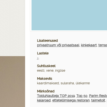
Lisateenused
privaatruum või privaatsaal
,
kinkekaart
,
terra
Lastele
-
,
Suhtluskeel
eesti, vene, inglise
Makseviis
kaardimaksed, sularaha, ülekanne
Märksõnad
ToiduNautleja TOP 2019
,
Top 50
,
Parim Rest
kalaroad
,
ettetellimisega restoran
,
taimetoit
,