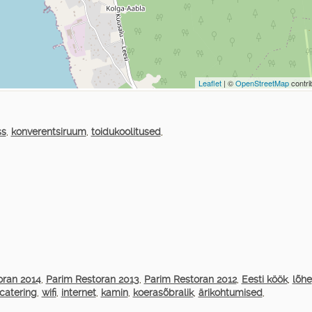
Leaflet
| ©
OpenStreetMap
contri
ss
,
konverentsiruum
,
toidukoolitused
,
oran 2014
,
Parim Restoran 2013
,
Parim Restoran 2012
,
Eesti köök
,
lõhe
catering
,
wifi
,
internet
,
kamin
,
koerasõbralik
,
ärikohtumised
,