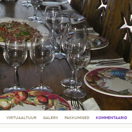
VIRTUAALTUUR
GALERII
PAKKUMISED
KOMMENTAARID