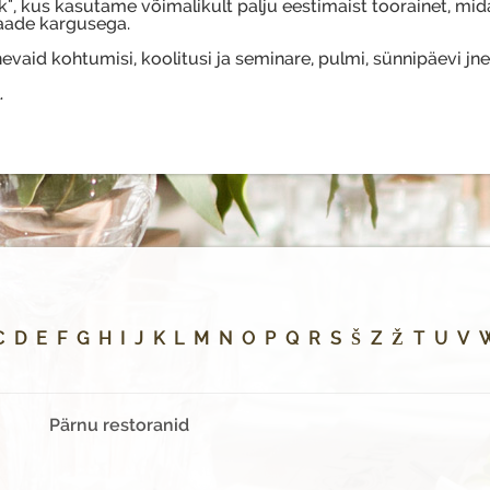
", kus kasutame võimalikult palju eestimaist toorainet, mid
aade kargusega.
evaid kohtumisi, koolitusi ja seminare, pulmi, sünnipäevi jne
.
C
D
E
F
G
H
I
J
K
L
M
N
O
P
Q
R
S
Š
Z
Ž
T
U
V
Pärnu restoranid