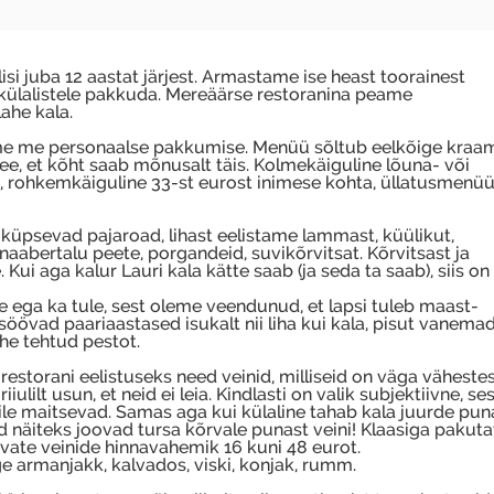
 juba 12 aastat järjest. Armastame ise heast toorainest
külalistele pakkuda. Mereäärse restoranina peame
ahe kala.
eme me personaalse pakkumise. Menüü sõltub eelkõige kraam
see, et kõht saab mõnusalt täis. Kolmekäiguline lõuna- või
, rohkemkäiguline 33-st eurost inimese kohta, üllatusmenüü
 küpsevad pajaroad, lihast eelistame lammast, küülikut,
aabertalu peete, porgandeid, suvikõrvitsat. Kõrvitsast ja
ui aga kalur Lauri kala kätte saab (ja seda ta saab), siis on 
e ega ka tule, sest oleme veendunud, et lapsi tuleb maast-
söövad paariaastased isukalt nii liha kui kala, pisut vanemad
he tehtud pestot.
storani eelistuseks need veinid, milliseid on väga väheste
lilt usun, et neid ei leia. Kindlasti on valik subjektiivne, ses
le maitsevad. Samas aga kui külaline tahab kala juurde puna
kad näiteks joovad tursa kõrvale punast veini! Klaasiga pakut
avate veinide hinnavahemik 16 kuni 48 eurot.
e armanjakk, kalvados, viski, konjak, rumm.