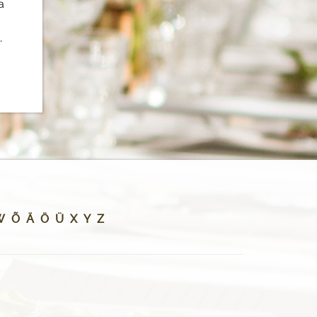
a
.
W
Õ
Ä
Ö
Ü
X
Y
Z