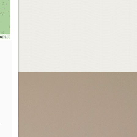
butors
,