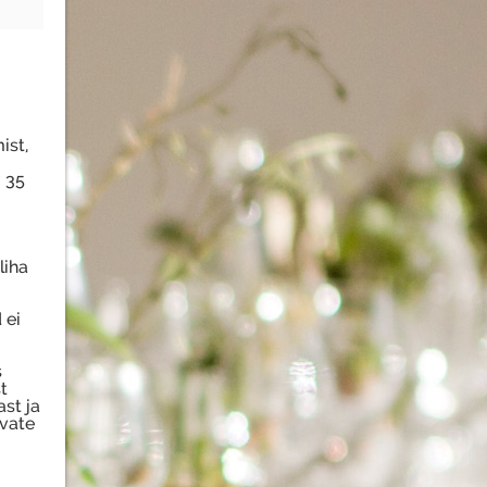
ist,
 35
liha
 ei
s
t
st ja
avate