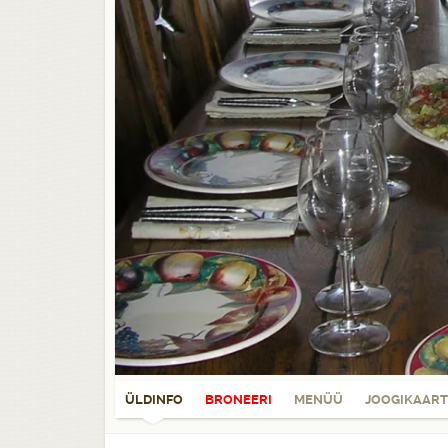
ÜLDINFO
BRONEERI
MENÜÜ
JOOGIKAART