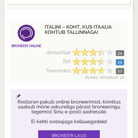
ITALINI – KOHT, KUS ITAALIA
KOHTUB TALLINNAGA!
BRONEERI ONLINE
Atmosfäär
3.4
Toit
3.5
Teenindus
3.7
Kokku hinnatud: 10
Restoran pakub online broneerimist, kinnitus
saabub mõne sekundiga pärast broneeringu
tegemist Sinu e-posti aadressile.
Ei kehti ooteajaga kellaaegadele!