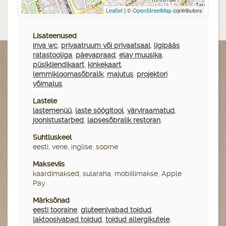
Leaflet
| ©
OpenStreetMap
contributors
Lisateenused
inva wc
,
privaatruum või privaatsaal
,
ligipääs
ratastooliga
,
päevapraad
,
elav muusika
,
püsikliendikaart
,
kinkekaart
,
lemmikloomasõbralik
,
majutus
,
projektori
võimalus
,
Lastele
lastemenüü
,
laste söögitool
,
värviraamatud
,
joonistustarbed
,
lapsesõbralik restoran
,
Suhtluskeel
eesti, vene, inglise, soome
Makseviis
kaardimaksed, sularaha, mobiilimakse, Apple
Pay
Märksõnad
eesti tooraine
,
gluteenivabad toidud
,
laktoosivabad toidud
,
toidud allergikutele
,