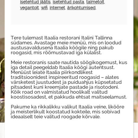
isetehtud jäätis
,
isetehtud pasta
,
taimetoit
,
vegantoit
,
wifi
,
internet
,
ärikohtumised
,
Tere tulemast Itaalia restorani Italini Tallinna
südames. Avastage meie menüü, mis on loodud
austusavaldusena Itaalia köögile ning pakub
roogasid, mis rõõmustavad iga külalist.
Meie restoranis saate nautida söögikogemust, kus
iga detail peegeldab Itaalia köögi autentsust.
Menüüst leiate Itaalia piirkondlikest
traditsioonidest inspireeritud roogasid – alates
värsketest juustudest ja puiduahjus küpsetatud
pitsadest kuni kreemjate pastade ja risotodeni.
Kõik road on valmistatud hoolikalt valitud
koostisosadest, et pakkuda ehtsat maitseelamust.
Pakume ka rikkalikku valikut Itaalia veine, likööre
ja meisterlikult koostatud kokteile, mis sobivad
ideaalselt teie valitud roogade kõrvale.