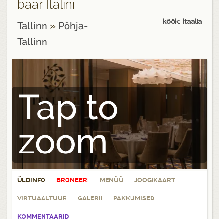
baar Italini
köök: Itaalia
Tallinn
»
Põhja-
Tallinn
Tap to
zoom
ÜLDINFO
BRONEERI
MENÜÜ
JOOGIKAART
VIRTUAALTUUR
GALERII
PAKKUMISED
KOMMENTAARID