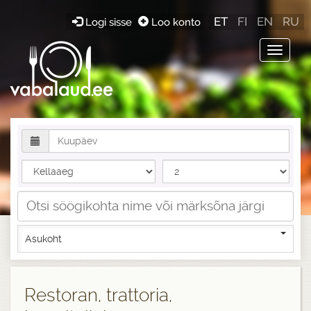
ET
FI
EN
RU
Logi sisse
Loo konto
Toggle
navigat
Asukoht
Restoran, trattoria,