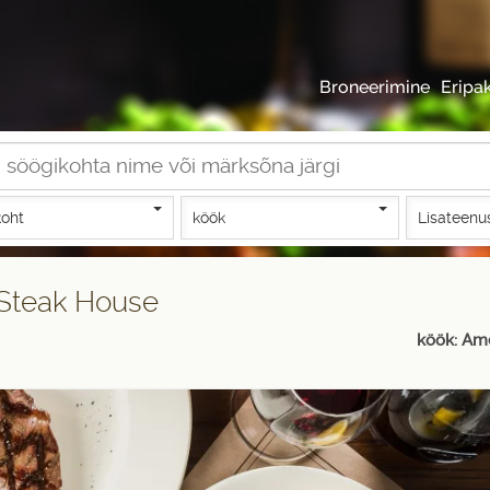
Broneerimine
Eripa
oht
köök
Lisateenu
Steak House
köök: Am