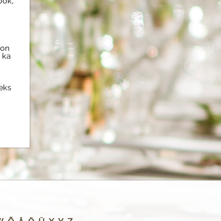
ook,
 on
 ka
eks