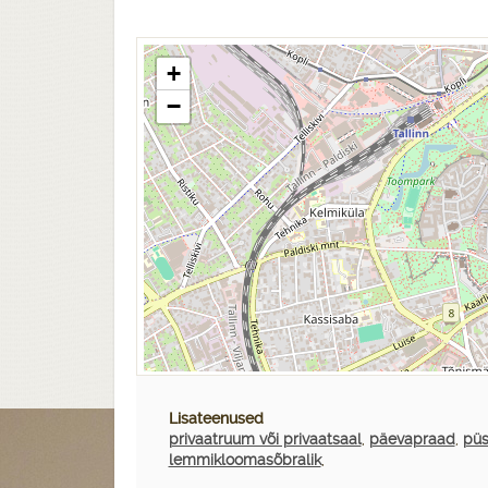
+
−
Lisateenused
privaatruum või privaatsaal
,
päevapraad
,
püs
lemmikloomasõbralik
,