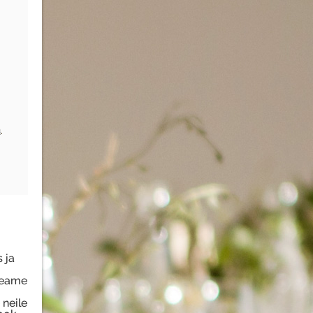
a
,
 ja
 teame
neile