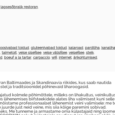
,
lapsesõbralik restoran
,
toosivabad toidud
,
gluteenivabad toidud
,
kalaroad
,
pardiliha
,
kanalih
,
taimetoit
,
veise sisefilee
,
veise välisfilee
,
veisefilee
,
steik
,
ad
,
boeuf a la tartar
,
carpaccio
,
wifi
,
internet
,
ärikohtumised
,
 Baltimaades ja Skandinaavia riikides, kus saab nautida
tel ja traditsioonidel põhinevaid liharoogasid.
atud kolmele põhimõttele, milleks on lihakultus, veinikultus
s lähenemises biifsteekidele alates liha valimisest kuni selle
 mõistame professionaalset lähenemist veini valimisele: me
juurde just neid veine, mis siia kõige paremini sobivad.
useks. Me tunneme ja armastame oma külastajaid ning loome 