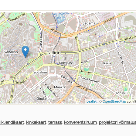
Leaflet
| ©
OpenStreetMap
contri
ikliendikaart
,
kinkekaart
,
terrass
,
konverentsiruum
,
projektori võimalu