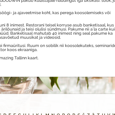
OODWIN pakub külastajale naudingut iga üksikasi: söök, j
.
öögi- ja ajaveetmise koht, kas perega koosolemiseks või
ni 8 inimest. Restorani teisel korruse asub banketisaal, kus
rilõunaid ja teisi olulisi sündmusi. Pakume nii a´la carte kui
nüüd. Banketisaal mahutab 40 inimest ning seal pakume ka
asavõetud muusikat ja videosid.
 firmaüritusi. Ruum on sobilik nii koosolekuteks, seminarid
ktor koos ekraaniga.
azing Tallinn kaart.