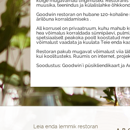
kõige mugavamad tingimused. Restoranis G
muusika, teenindus ja külalislahke õhkkond
Goodwin restoran on hubane 120-kohaline s
ärilõuna korraldamiseks .
All korrusel on privaatruum, kuhu mahub ku
hea võimalus korraldada sünnipäevi, pulmi, ä
spetsiaalselt peakoka poolt koostatud me
võimalust vaadata ja kuulata Teie enda ka
Restoran pakub mugavat võimalust viia läbi
kui koolitusteks. Ruumis on internet, proje
Soodustus: Goodwin´i püsikliendikaart ja Am
Leia enda lemmik restoran