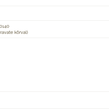
10140
ravate kõrval)