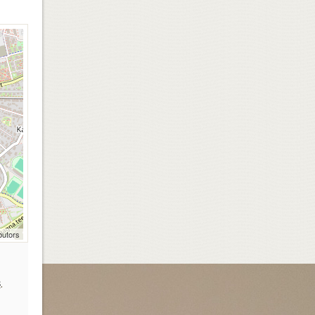
butors
s
,