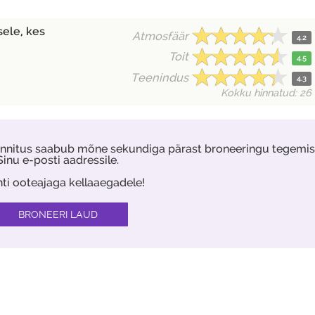
ele, kes
Atmosfäär
4.2
Toit
4.5
Teenindus
4.3
Kokku hinnatud: 26
kinnitus saabub mõne sekundiga pärast broneeringu tegemis
Sinu e-posti aadressile.
hti ooteajaga kellaaegadele!