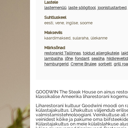
Lastele
lastemenüü
,
laste söögitool
,
joonistustarbed
Suhtluskeel
eesti, vene, inglise, soome
Makseviis
kaardimaksed, sularaha, ülekanne
Märksõnad
restoranid Tallinnas
,
toidud allergikutele
,
lak
lambaliha
,
lõhe
,
fondant
,
sealiha
,
hiidkrevetid
hamburgerid
,
Creme Brulee
,
sorbett
,
grill ro
GOODWIN The Steak House on ainus restoran
klassikalise Ameerika liharestorani kogemus
Liharestorani kultuur Goodwini moodi on raj
külastajakultus. Lihakultus väljendub erilise
valmistamistehnoloogiani. Veinikultuse all
veinidest kõike ja pakume oma biifsteekide 
Külastajakultus on meie külalislahkuse al