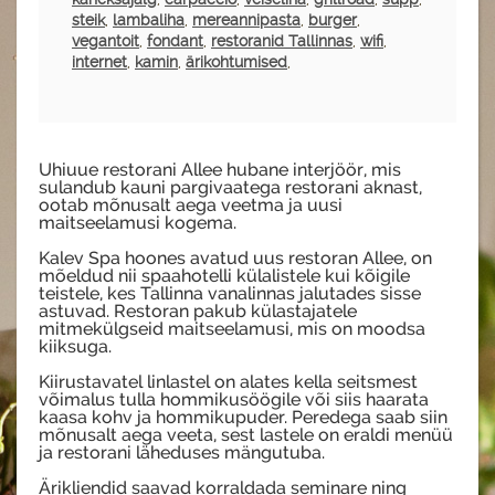
steik
,
lambaliha
,
mereannipasta
,
burger
,
vegantoit
,
fondant
,
restoranid Tallinnas
,
wifi
,
internet
,
kamin
,
ärikohtumised
,
Uhiuue restorani Allee hubane interjöör, mis
sulandub kauni pargivaatega restorani aknast,
ootab mõnusalt aega veetma ja uusi
maitseelamusi kogema.
Kalev Spa hoones avatud uus restoran Allee, on
mõeldud nii spaahotelli külalistele kui kõigile
teistele, kes Tallinna vanalinnas jalutades sisse
astuvad. Restoran pakub külastajatele
mitmekülgseid maitseelamusi, mis on moodsa
kiiksuga.
Kiirustavatel linlastel on alates kella seitsmest
võimalus tulla hommikusöögile või siis haarata
kaasa kohv ja hommikupuder. Peredega saab siin
mõnusalt aega veeta, sest lastele on eraldi menüü
ja restorani läheduses mängutuba.
Ärikliendid saavad korraldada seminare ning