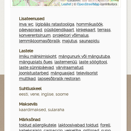
Leaflet
| ©
OpenStreetMap
contributors
Lisateenused
inva wc
,
ligipääs ratastooliga
,
hommikusöök
,
päevapraad
,
püsikliendikaart
,
kinkekaart
,
terrass
,
konverentsiruum
,
projektori võimalus
,
lemmikloomasõbralik
,
majutus
,
saunapidu
,
Lastele
imiku mähkimiskoht
,
mängunurk või mängutuba
,
mänguplats õues
,
lastemenüü
,
laste söögitool
,
laste sünnipäevad
,
värviraamatud
,
joonistustarbed
,
mänguasjad
,
televiisorist
multikad
,
lapsesõbralik restoran
,
Suhtluskeel
eesti, vene, inglise, soome
Makseviis
kaardimaksed, sularaha
Märksõnad
toidud allergikutele
,
laktoosivabad toidud
,
forell
,
kaheksajalg
,
carpaccio
,
veiseliha
,
grillroad
,
supp
,