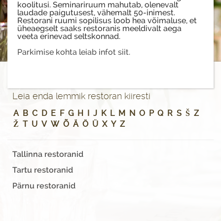
koolitusi. Seminariruum mahutab, olenevalt
laudade paigutusest, vähemalt 50-inimest.
Restorani ruumi sopilisus loob hea võimaluse, et
üheaegselt saaks restoranis meeldivalt aega
veeta erinevad seltskonnad.
Parkimise kohta leiab infot siit.
Leia enda lemmik restoran kiiresti
A
B
C
D
E
F
G
H
I
J
K
L
M
N
O
P
Q
R
S
Š
Z
Ž
T
U
V
W
Õ
Ä
Ö
Ü
X
Y
Z
Tallinna restoranid
Tartu restoranid
Pärnu restoranid