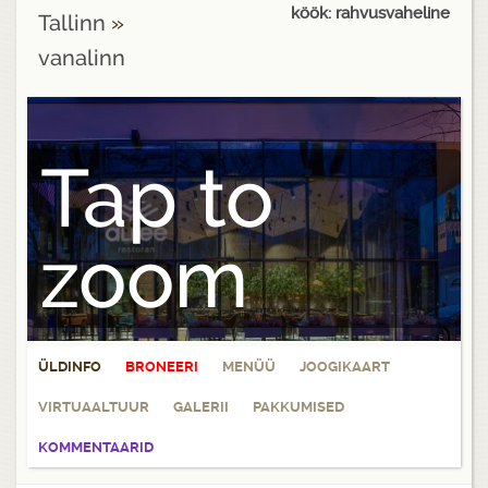
köök: rahvusvaheline
Tallinn
»
vanalinn
Tap to
zoom
ÜLDINFO
BRONEERI
MENÜÜ
JOOGIKAART
VIRTUAALTUUR
GALERII
PAKKUMISED
KOMMENTAARID