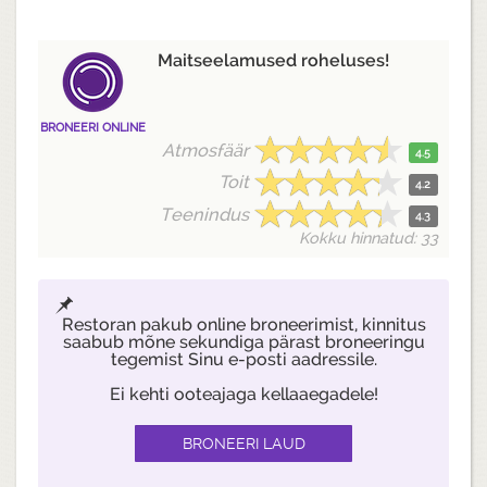
Maitseelamused roheluses!
BRONEERI ONLINE
Atmosfäär
4.5
Toit
4.2
Teenindus
4.3
Kokku hinnatud: 33
Restoran pakub online broneerimist, kinnitus
saabub mõne sekundiga pärast broneeringu
tegemist Sinu e-posti aadressile.
Ei kehti ooteajaga kellaaegadele!