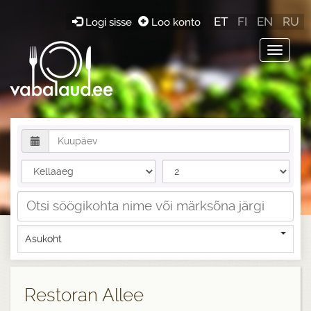
ET
FI
EN
RU
Logi sisse
Loo konto
Toggle
navigat
Asukoht
Restoran Allee