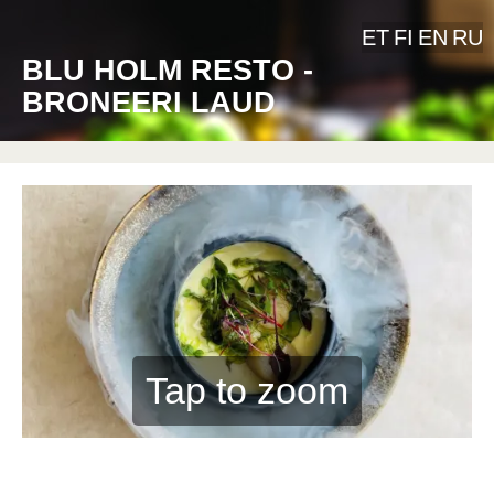
ET
FI
EN
RU
BLU HOLM RESTO -
BRONEERI LAUD
Tap to zoom