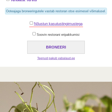
Terekest Tervis
Ooteajaga broneeringutele vastab restoran otse esimesel võimalusel.
Nõustun kasutustingimustega
Soovin restorani eripakkumisi
Teenust pakub vabalaud.ee