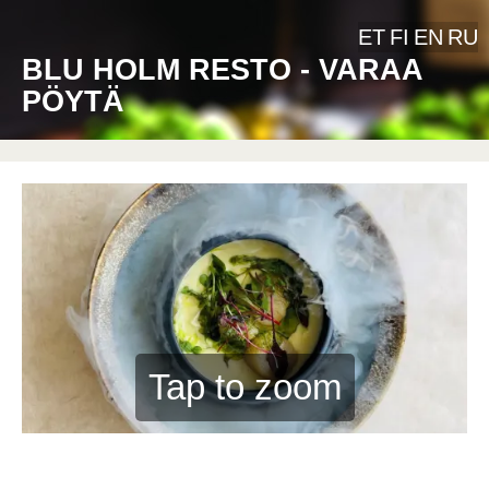
ET
FI
EN
RU
BLU HOLM RESTO - VARAA
PÖYTÄ
Tap to zoom