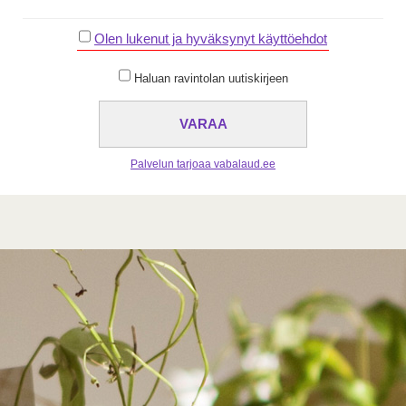
Olen lukenut ja hyväksynyt käyttöehdot
Haluan ravintolan uutiskirjeen
Palvelun tarjoaa vabalaud.ee