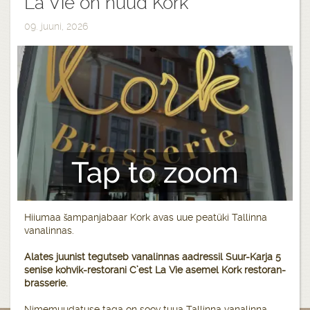
La Vie on nüüd Kork
09. juuni, 2026
Tap to zoom
Hiiumaa šampanjabaar Kork avas uue peatüki Tallinna
vanalinnas.
Alates juunist tegutseb vanalinnas aadressil Suur-Karja 5
senise kohvik-restorani C’est La Vie asemel Kork restoran-
brasserie.
Nimemuudatuse taga on soov tuua Tallinna vanalinna