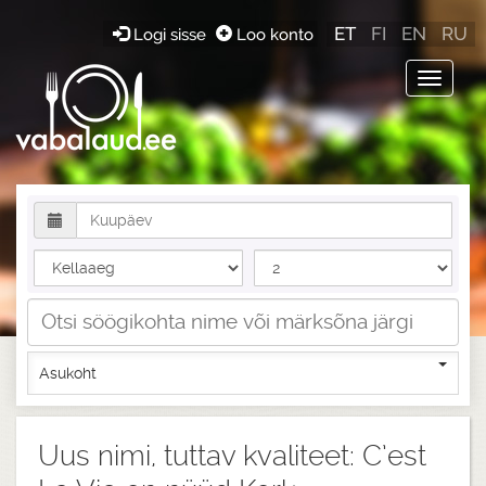
ET
FI
EN
RU
Logi sisse
Loo konto
Toggle
navigat
Asukoht
Uus nimi, tuttav kvaliteet: C’est