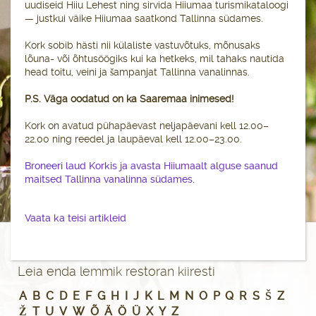
uudiseid Hiiu Lehest ning sirvida Hiiumaa turismikataloogi
— justkui väike Hiiumaa saatkond Tallinna südames.
Kork sobib hästi nii külaliste vastuvõtuks, mõnusaks
lõuna- või õhtusöögiks kui ka hetkeks, mil tahaks nautida
head toitu, veini ja šampanjat Tallinna vanalinnas.
P.S. Väga oodatud on ka Saaremaa inimesed!
Kork on avatud pühapäevast neljapäevani kell 12.00–
22.00 ning reedel ja laupäeval kell 12.00–23.00.
Broneeri laud Korkis ja avasta Hiiumaalt alguse saanud
maitsed Tallinna vanalinna südames.
Vaata ka teisi artikleid
Leia enda lemmik restoran kiiresti
A
B
C
D
E
F
G
H
I
J
K
L
M
N
O
P
Q
R
S
Š
Z
Ž
T
U
V
W
Õ
Ä
Ö
Ü
X
Y
Z