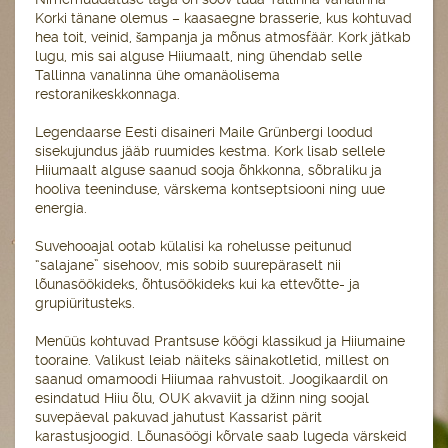
Korki tänane olemus – kaasaegne brasserie, kus kohtuvad
hea toit, veinid, šampanja ja mõnus atmosfäär. Kork jätkab
lugu, mis sai alguse Hiiumaalt, ning ühendab selle
Tallinna vanalinna ühe omanäolisema
restoranikeskkonnaga.
Legendaarse Eesti disaineri Maile Grünbergi loodud
sisekujundus jääb ruumides kestma. Kork lisab sellele
Hiiumaalt alguse saanud sooja õhkkonna, sõbraliku ja
hooliva teeninduse, värskema kontseptsiooni ning uue
energia.
Suvehooajal ootab külalisi ka rohelusse peitunud
“salajane” sisehoov, mis sobib suurepäraselt nii
lõunasöökideks, õhtusöökideks kui ka ettevõtte- ja
grupiüritusteks.
Menüüs kohtuvad Prantsuse köögi klassikud ja Hiiumaine
tooraine. Valikust leiab näiteks säinakotletid, millest on
saanud omamoodi Hiiumaa rahvustoit. Joogikaardil on
esindatud Hiiu õlu, OUK akvaviit ja džinn ning soojal
suvepäeval pakuvad jahutust Kassarist pärit
karastusjoogid. Lõunasöögi kõrvale saab lugeda värskeid