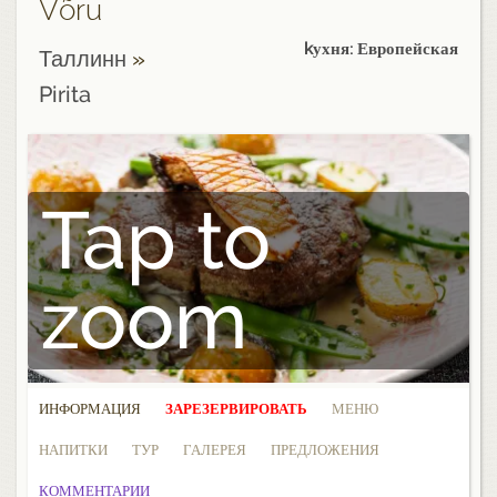
Võru
kухня: Европейская
Таллинн
»
Pirita
Tap to
zoom
ИНФОРМАЦИЯ
ЗАРЕЗЕРВИРОВАТЬ
МЕНЮ
НАПИТКИ
ТУР
ГАЛЕРЕЯ
ПРЕДЛОЖЕНИЯ
КОММЕНТАРИИ