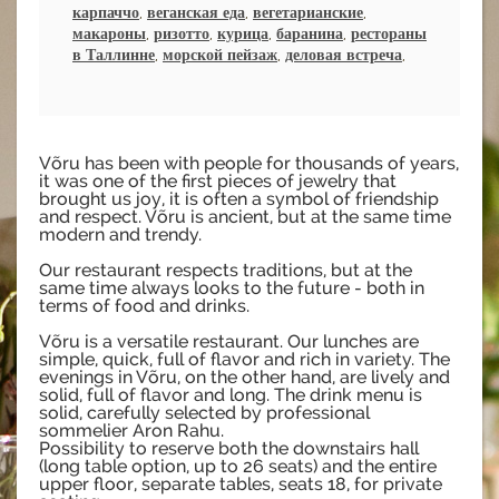
карпаччо
,
веганская еда
,
вегетарианские
,
макароны
,
ризотто
,
курица
,
баранина
,
рестораны
в Таллинне
,
морской пейзаж
,
деловая встреча
,
Võru has been with people for thousands of years,
it was one of the first pieces of jewelry that
brought us joy, it is often a symbol of friendship
and respect. Võru is ancient, but at the same time
modern and trendy.
Our restaurant respects traditions, but at the
same time always looks to the future - both in
terms of food and drinks.
Võru is a versatile restaurant. Our lunches are
simple, quick, full of flavor and rich in variety. The
evenings in Võru, on the other hand, are lively and
solid, full of flavor and long. The drink menu is
solid, carefully selected by professional
sommelier Aron Rahu.
Possibility to reserve both the downstairs hall
(long table option, up to 26 seats) and the entire
upper floor, separate tables, seats 18, for private