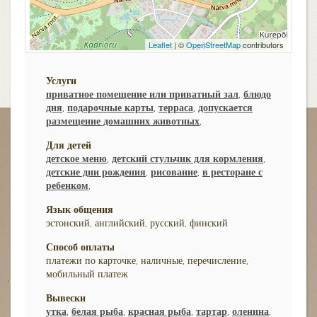
Leaflet
| ©
OpenStreetMap
contributors
Услуги
приватное помещение или приватный зал
,
блюдо
дня
,
подарочные карты
,
терраса
,
допускается
размещение домашних животных
,
Для детей
детское меню
,
детский стульчик для кормления
,
детские дни рождения
,
рисование
,
в ресторане с
ребенком
,
Язык общения
эстонский, английский, русский, финский
Способ оплаты
платежи по карточке, наличные, перечисление,
мобильный платеж
Вывески
утка
,
белая рыба
,
красная рыба
,
тартар
,
оленина
,