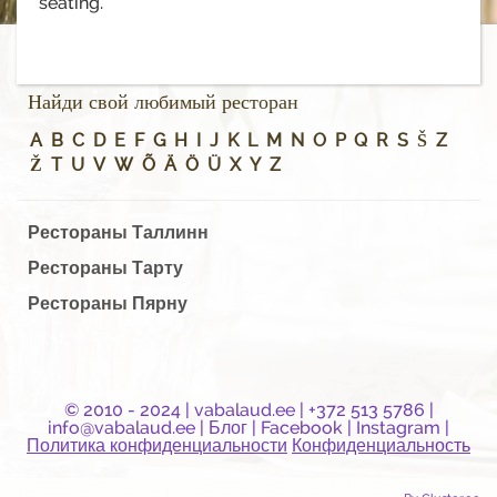
seating.
Найди свой любимый ресторан
A
B
C
D
E
F
G
H
I
J
K
L
M
N
O
P
Q
R
S
Š
Z
Ž
T
U
V
W
Õ
Ä
Ö
Ü
X
Y
Z
Рестораны Таллинн
Рестораны Тарту
Рестораны Пярну
© 2010 - 2024 |
vabalaud.ee
| +372 513 5786 |
info@vabalaud.ee
|
Блог
|
Facebook
|
Instagram
|
Политика конфиденциальности
Конфиденциальность