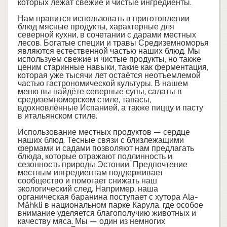
которых лежат свежие и чистые ингредиенты.
Нам нравится использовать в приготовлении
блюд мясные продукты, характерные для
северной кухни, в сочетании с дарами местных
лесов. Богатые специи и травы Средиземноморья
являются естественной частью наших блюд. Мы
используем свежие и чистые продукты, но также
ценим старинные навыки, такие как ферментация,
которая уже тысячи лет остаётся неотъемлемой
частью гастрономической культуры. В нашем
меню вы найдёте северные супы, салаты в
средиземноморском стиле, тапасы,
вдохновлённые Испанией, а также пиццу и пасту
в итальянском стиле.
Использование местных продуктов — сердце
наших блюд. Тесные связи с близлежащими
фермами и садами позволяют нам предлагать
блюда, которые отражают подлинность и
сезонность природы Эстонии. Предпочтение
местным ингредиентам поддерживает
сообщество и помогает снижать наш
экологический след. Например, наша
органическая баранина поступает с хутора Ala-
Mähkli в национальном парке Карула, где особое
внимание уделяется благополучию животных и
качеству мяса. Мы — один из немногих