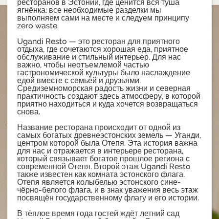
ресторанов в Эстонии, где ценится вся туша
ягнёнка: все необходимые разделки мы
выполняем сами на месте и следуем принципу
zero waste.
Ugandi Resto — это ресторан для приятного
отдыха, где сочетаются хорошая еда, приятное
обслуживание и стильный интерьер. Для нас
важно, чтобы неотъемлемой частью
гастрономической культуры было наслаждение
едой вместе с семьёй и друзьями.
Средиземноморская радость жизни и северная
практичность создают здесь атмосферу, в которой
приятно находиться и куда хочется возвращаться
снова.
Название ресторана происходит от одной из
самых богатых древнеэстонских земель — Уганди,
центром которой была Отепя. Эта история важна
для нас и отражается в интерьере ресторана,
который связывает богатое прошлое региона с
современной Отепя. Второй этаж Ugandi Resto
также известен как комната эстонского флага.
Отепя является колыбелью эстонского сине-
чёрно-белого флага, и в знак уважения весь этаж
посвящён государственному флагу и его истории.
В тёплое время года гостей ждёт летний сад