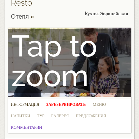
Resto
kухня: Эвропейская
Отепя
»
Tap to
zoom
ИНФОРМАЦИЯ
ЗАРЕЗЕРВИРОВАТЬ
МЕНЮ
НАПИТКИ
ТУР
ГАЛЕРЕЯ
ПРЕДЛОЖЕНИЯ
КОММЕНТАРИИ