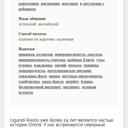
кормления
,
рисование
,
игрушки
,
в ресторане с
ребенком
,
Язык общения
эстонский, английский
Способ оплаты
платежи по карточке, наличные
Вывески
пищевая аллергия
,
непереносимость лактозы
,
непереносимость глютена
,
рыбные блюда
,
утка
,
курица
,
макароны
,
мидий
,
помада
,
свинина
,
морепродукты
,
вегетарианское питание
,
говядины филе
,
пицца
,
местные ингредиенты
,
гамбургеры
,
крем брюле
,
шербет
,
блины
,
беспроводной интернет
,
интернет
,
деловая
встреча
,
Ugandi Resto уже более 24 лет является частью
истории Отепя. У нас встречаются северные