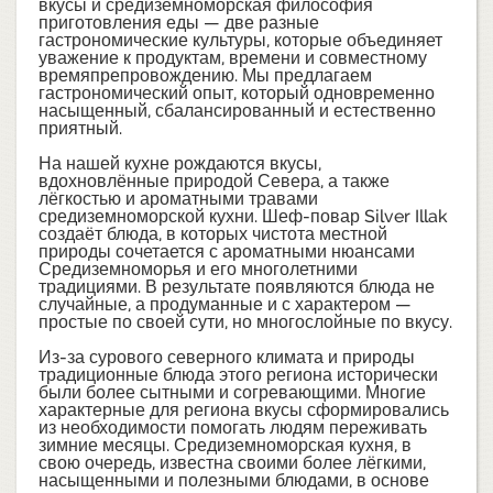
вкусы и средиземноморская философия
приготовления еды — две разные
гастрономические культуры, которые объединяет
уважение к продуктам, времени и совместному
времяпрепровождению. Мы предлагаем
гастрономический опыт, который одновременно
насыщенный, сбалансированный и естественно
приятный.
На нашей кухне рождаются вкусы,
вдохновлённые природой Севера, а также
лёгкостью и ароматными травами
средиземноморской кухни. Шеф-повар Silver Illak
создаёт блюда, в которых чистота местной
природы сочетается с ароматными нюансами
Средиземноморья и его многолетними
традициями. В результате появляются блюда не
случайные, а продуманные и с характером —
простые по своей сути, но многослойные по вкусу.
Из-за сурового северного климата и природы
традиционные блюда этого региона исторически
были более сытными и согревающими. Многие
характерные для региона вкусы сформировались
из необходимости помогать людям переживать
зимние месяцы. Средиземноморская кухня, в
свою очередь, известна своими более лёгкими,
насыщенными и полезными блюдами, в основе