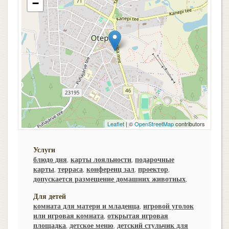
−
Leaflet
| ©
OpenStreetMap
contributors
Услуги
блюдо дня
,
карты лояльности
,
подарочные
карты
,
терраса
,
конференц зал
,
проектор
,
допускается размещение домашних животных
,
Для детей
комната для матери и младенца
,
игровой уголок
или игровая комната
,
открытая игровая
площадка
,
детское меню
,
детский стульчик для