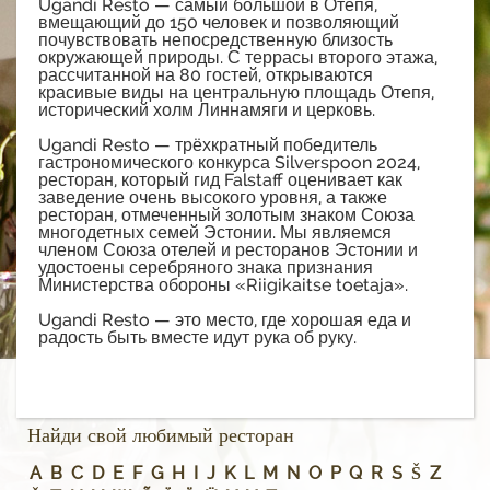
Ugandi Resto — самый большой в Отепя,
вмещающий до 150 человек и позволяющий
почувствовать непосредственную близость
окружающей природы. С террасы второго этажа,
рассчитанной на 80 гостей, открываются
красивые виды на центральную площадь Отепя,
исторический холм Линнамяги и церковь.
Ugandi Resto — трёхкратный победитель
гастрономического конкурса Silverspoon 2024,
ресторан, который гид Falstaff оценивает как
заведение очень высокого уровня, а также
ресторан, отмеченный золотым знаком Союза
многодетных семей Эстонии. Мы являемся
членом Союза отелей и ресторанов Эстонии и
удостоены серебряного знака признания
Министерства обороны «Riigikaitse toetaja».
Ugandi Resto — это место, где хорошая еда и
радость быть вместе идут рука об руку.
Найди свой любимый ресторан
A
B
C
D
E
F
G
H
I
J
K
L
M
N
O
P
Q
R
S
Š
Z