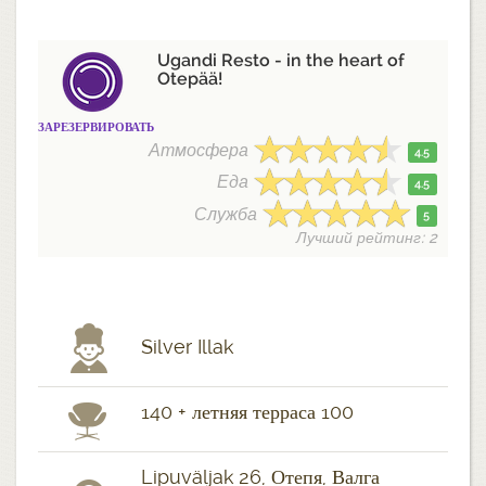
Ugandi Resto - in the heart of
Otepää!
ЗАРЕЗЕРВИРОВАТЬ
Атмосфера
4.5
Еда
4.5
Служба
5
Лучший рейтинг: 2
Silver Illak
140 + летняя терраса 100
Lipuväljak 26, Отепя, Валга