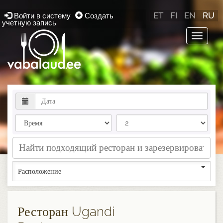
ET
FI
EN
RU
Войти в систему
Создать
учетную запись
Toggle
navigat
Расположение
Ресторан Ugandi