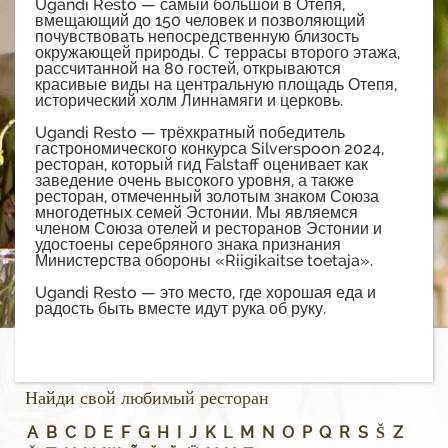
Ugandi Resto — самый большой в Отепя,
вмещающий до 150 человек и позволяющий
почувствовать непосредственную близость
окружающей природы. С террасы второго этажа,
рассчитанной на 80 гостей, открываются
красивые виды на центральную площадь Отепя,
исторический холм Линнамяги и церковь.
Ugandi Resto — трёхкратный победитель
гастрономического конкурса Silverspoon 2024,
ресторан, который гид Falstaff оценивает как
заведение очень высокого уровня, а также
ресторан, отмеченный золотым знаком Союза
многодетных семей Эстонии. Мы являемся
членом Союза отелей и ресторанов Эстонии и
удостоены серебряного знака признания
Министерства обороны «Riigikaitse toetaja».
Ugandi Resto — это место, где хорошая еда и
радость быть вместе идут рука об руку.
Найди свой любимый ресторан
A
B
C
D
E
F
G
H
I
J
K
L
M
N
O
P
Q
R
S
Š
Z