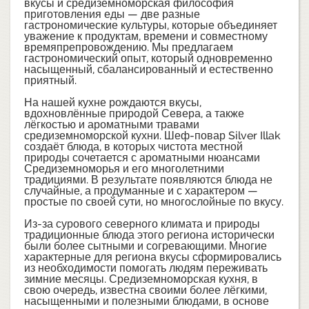
вкусы и средиземноморская философия
приготовления еды — две разные
гастрономические культуры, которые объединяет
уважение к продуктам, времени и совместному
времяпрепровождению. Мы предлагаем
гастрономический опыт, который одновременно
насыщенный, сбалансированный и естественно
приятный.
На нашей кухне рождаются вкусы,
вдохновлённые природой Севера, а также
лёгкостью и ароматными травами
средиземноморской кухни. Шеф-повар Silver Illak
создаёт блюда, в которых чистота местной
природы сочетается с ароматными нюансами
Средиземноморья и его многолетними
традициями. В результате появляются блюда не
случайные, а продуманные и с характером —
простые по своей сути, но многослойные по вкусу.
Из-за сурового северного климата и природы
традиционные блюда этого региона исторически
были более сытными и согревающими. Многие
характерные для региона вкусы сформировались
из необходимости помогать людям переживать
зимние месяцы. Средиземноморская кухня, в
свою очередь, известна своими более лёгкими,
насыщенными и полезными блюдами, в основе