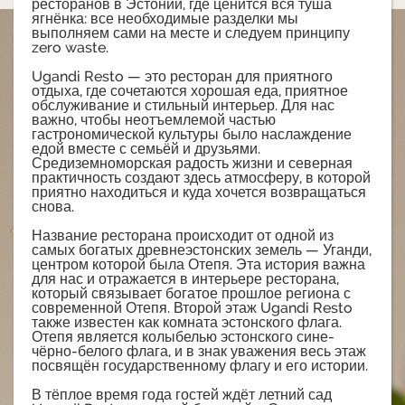
ресторанов в Эстонии, где ценится вся туша
ягнёнка: все необходимые разделки мы
выполняем сами на месте и следуем принципу
zero waste.
Ugandi Resto — это ресторан для приятного
отдыха, где сочетаются хорошая еда, приятное
обслуживание и стильный интерьер. Для нас
важно, чтобы неотъемлемой частью
гастрономической культуры было наслаждение
едой вместе с семьёй и друзьями.
Средиземноморская радость жизни и северная
практичность создают здесь атмосферу, в которой
приятно находиться и куда хочется возвращаться
снова.
Название ресторана происходит от одной из
самых богатых древнеэстонских земель — Уганди,
центром которой была Отепя. Эта история важна
для нас и отражается в интерьере ресторана,
который связывает богатое прошлое региона с
современной Отепя. Второй этаж Ugandi Resto
также известен как комната эстонского флага.
Отепя является колыбелью эстонского сине-
чёрно-белого флага, и в знак уважения весь этаж
посвящён государственному флагу и его истории.
В тёплое время года гостей ждёт летний сад