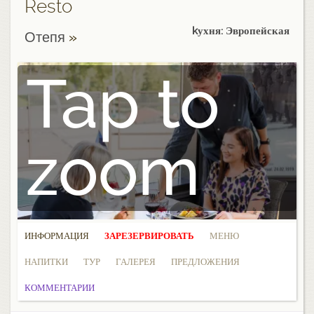
Resto
kухня: Эвропейская
Отепя
»
Tap to
zoom
ИНФОРМАЦИЯ
ЗАРЕЗЕРВИРОВАТЬ
МЕНЮ
НАПИТКИ
ТУР
ГАЛЕРЕЯ
ПРЕДЛОЖЕНИЯ
КОММЕНТАРИИ