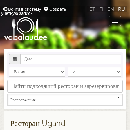
ET
FI
EN
RU
Войти в систему
Создать
учетную запись
Toggle
navigat
Расположение
Ресторан Ugandi