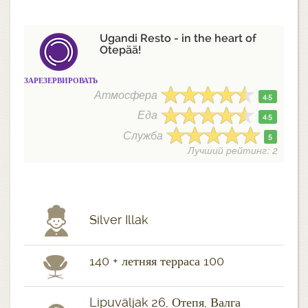
Ugandi Resto - in the heart of
Otepää!
ЗАРЕЗЕРВИРОВАТЬ
Атмосфера
4.5
Еда
4.5
Служба
5
Лучший рейтинг: 2
Silver Illak
140 + летняя терраса 100
Lipuväljak 26, Отепя, Валга