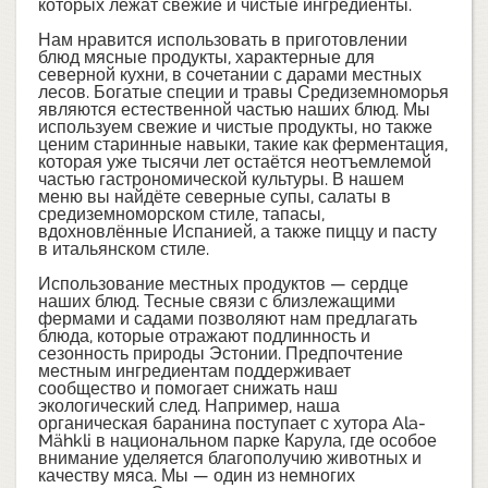
которых лежат свежие и чистые ингредиенты.
Нам нравится использовать в приготовлении
блюд мясные продукты, характерные для
северной кухни, в сочетании с дарами местных
лесов. Богатые специи и травы Средиземноморья
являются естественной частью наших блюд. Мы
используем свежие и чистые продукты, но также
ценим старинные навыки, такие как ферментация,
которая уже тысячи лет остаётся неотъемлемой
частью гастрономической культуры. В нашем
меню вы найдёте северные супы, салаты в
средиземноморском стиле, тапасы,
вдохновлённые Испанией, а также пиццу и пасту
в итальянском стиле.
Использование местных продуктов — сердце
наших блюд. Тесные связи с близлежащими
фермами и садами позволяют нам предлагать
блюда, которые отражают подлинность и
сезонность природы Эстонии. Предпочтение
местным ингредиентам поддерживает
сообщество и помогает снижать наш
экологический след. Например, наша
органическая баранина поступает с хутора Ala-
Mähkli в национальном парке Карула, где особое
внимание уделяется благополучию животных и
качеству мяса. Мы — один из немногих