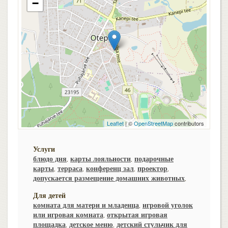
−
Leaflet
| ©
OpenStreetMap
contributors
Услуги
блюдо дня
,
карты лояльности
,
подарочные
карты
,
терраса
,
конференц зал
,
проектор
,
допускается размещение домашних животных
,
Для детей
комната для матери и младенца
,
игровой уголок
или игровая комната
,
открытая игровая
площадка
,
детское меню
,
детский стульчик для