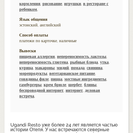
кормления
,
рисование
,
игрушки
,
в ресторане с
ребенком
,
Язык общения
эстонский, английский
Способ оплаты
платежи по карточке, наличные
Вывески
пищевая аллергия
,
непереносимость лактозы
,
непереносимость глютена
,
рыбные блюда
,
утка
,
курица
,
макароны
,
мидий
,
помада
,
свинина
,
морепродукты
,
вегетарианское питание
,
говядины филе
,
пицца
,
местные ингредиенты
,
гамбургеры
,
крем брюле
,
шербет
,
блины
,
беспроводной интернет
,
интернет
,
деловая
встреча
,
Ugandi Resto уже более 24 лет является частью
истории Отепя. У нас встречаются северные