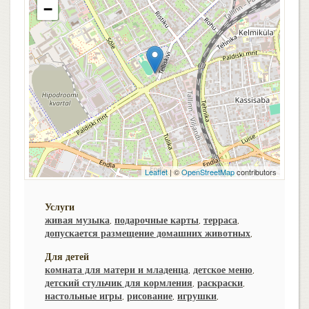
−
Leaflet
| ©
OpenStreetMap
contributors
Услуги
живая музыка
,
подарочные карты
,
терраса
,
допускается размещение домашних животных
,
Для детей
комната для матери и младенца
,
детское меню
,
детский стульчик для кормления
,
раскраски
,
настольные игры
,
рисование
,
игрушки
,