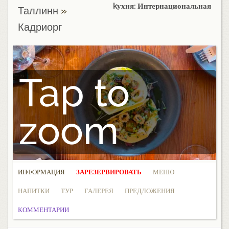
kухня: Интернациональная
Таллинн
»
Кадриорг
Tap to
zoom
ИНФОРМАЦИЯ
ЗАРЕЗЕРВИРОВАТЬ
МЕНЮ
НАПИТКИ
ТУР
ГАЛЕРЕЯ
ПРЕДЛОЖЕНИЯ
КОММЕНТАРИИ