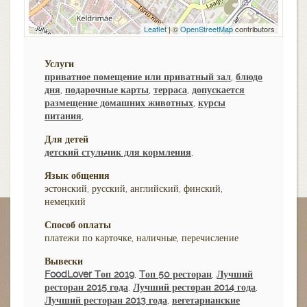
Leaflet
| ©
OpenStreetMap
contributors
Услуги
приватное помещение или приватный зал
,
блюдо
дня
,
подарочные карты
,
терраса
,
допускается
размещение домашних животных
,
курсы
питания
,
Для детей
детский стульчик для кормления
,
Язык общения
эстонский, русский, английский, финский,
немецкий
Способ оплаты
платежи по карточке, наличные, перечисление
Вывески
FoodLover Tоп 2019
,
Tоп 50 ресторан
,
Лучший
ресторан 2015 года
,
Лучший ресторан 2014 года
,
Лучший ресторан 2013 года
,
вегетарианские