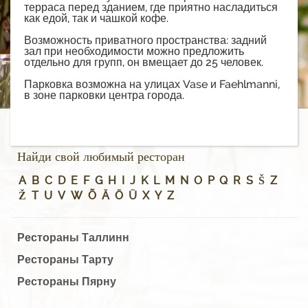
терраса перед зданием, где приятно насладиться
как едой, так и чашкой кофе.
Возможность приватного пространства: задний
зал при необходимости можно предложить
отдельно для групп, он вмещает до 25 человек.
Парковка возможна на улицах Vase и Faehlmanni,
в зоне парковки центра города.
Найди свой любимый ресторан
A
B
C
D
E
F
G
H
I
J
K
L
M
N
O
P
Q
R
S
Š
Z
Ž
T
U
V
W
Õ
Ä
Ö
Ü
X
Y
Z
Рестораны Таллинн
Рестораны Тарту
Рестораны Пярну