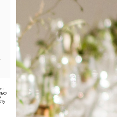
,
ая
ься.
у
рту