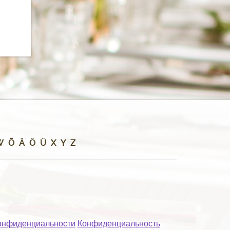
W
Õ
Ä
Ö
Ü
X
Y
Z
онфиденциальности
Конфиденциальность