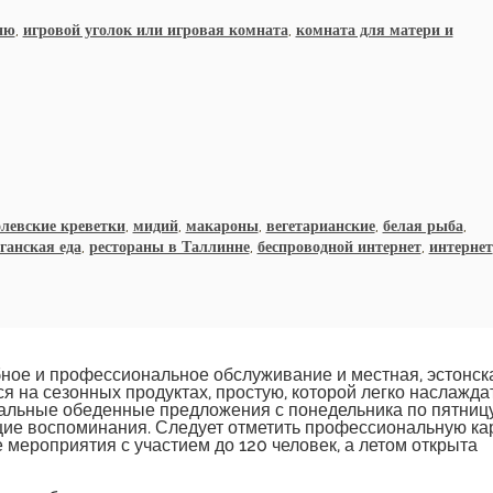
ню
,
игровой уголок или игровая комната
,
комната для матери и
левские креветки
,
мидий
,
макароны
,
вегетарианские
,
белая рыба
,
ганская еда
,
рестораны в Таллинне
,
беспроводной интернет
,
интернет
ное и профессиональное обслуживание и местная, эстонск
я на сезонных продуктах, простую, которой легко наслаждат
циальные обеденные предложения с понедельника по пятниц
ие воспоминания. Следует отметить профессиональную ка
 мероприятия с участием до 120 человек, а летом открыта