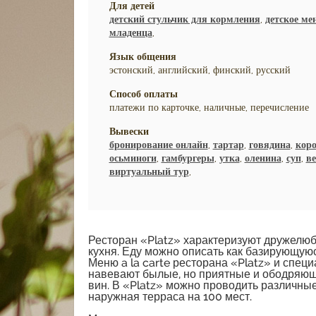
Для детей
детский стульчик для кормления
,
детское ме
младенца
,
Язык общения
эстонский, английский, финский, русский
Способ оплаты
платежи по карточке, наличные, перечисление
Вывески
бронирование онлайн
,
тартар
,
говядина
,
коро
осьминоги
,
гамбургеры
,
утка
,
оленина
,
суп
,
ве
виртуальный тур
,
Ресторан «Platz» характеризуют дружелюб
кухня. Еду можно описать как базирующуюс
Меню a la carte ресторана «Platz» и спе
навевают былые, но приятные и ободряющ
вин. В «Platz» можно проводить различные
наружная терраса на 100 мест.