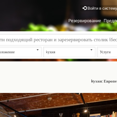
Войти в систем
Резервирование
Предл
оложение
kухня
Услуги
kухня: Европ