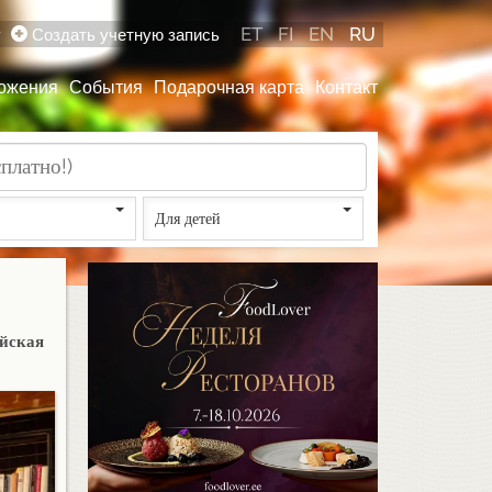
ET
FI
EN
RU
у
Создать учетную запись
ожения
События
Подарочная карта
Контакт
Для детей
ейская