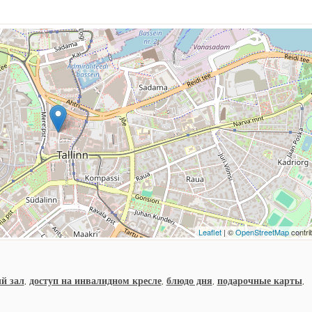
Leaflet
| ©
OpenStreetMap
contri
й зал
,
доступ на инвалидном кресле
,
блюдо дня
,
подарочные карты
,