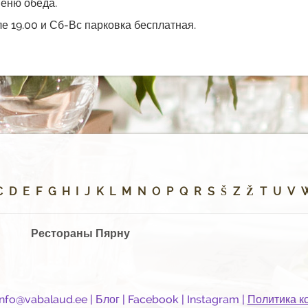
еню обеда.
ле 19.00 и Сб-Вс парковка бесплатная.
C
D
E
F
G
H
I
J
K
L
M
N
O
P
Q
R
S
Š
Z
Ž
T
U
V
Рестораны Пярну
info@vabalaud.ee
|
Блог
|
Facebook
|
Instagram
|
Политика к