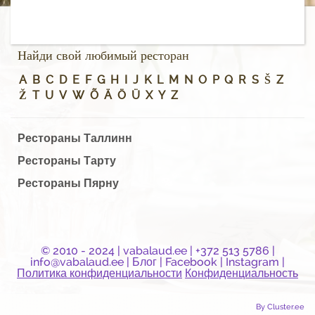
Найди свой любимый ресторан
A
B
C
D
E
F
G
H
I
J
K
L
M
N
O
P
Q
R
S
Š
Z
Ž
T
U
V
W
Õ
Ä
Ö
Ü
X
Y
Z
Рестораны Таллинн
Рестораны Тарту
Рестораны Пярну
© 2010 - 2024 |
vabalaud.ee
| +372 513 5786 |
info@vabalaud.ee
|
Блог
|
Facebook
|
Instagram
|
Политика конфиденциальности
Конфиденциальность
By Cluster.ee