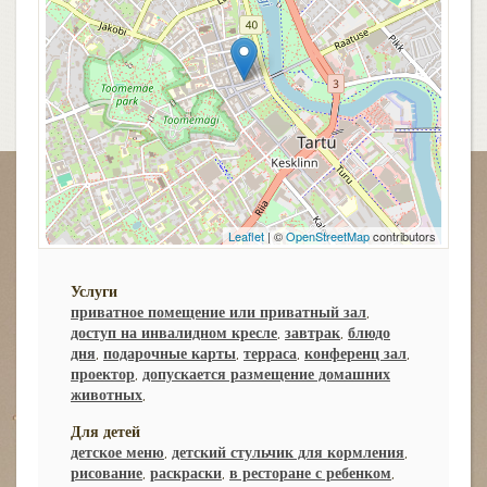
Leaflet
| ©
OpenStreetMap
contributors
Услуги
приватное помещение или приватный зал
,
доступ на инвалидном кресле
,
завтрак
,
блюдо
дня
,
подарочные карты
,
терраса
,
конференц зал
,
проектор
,
допускается размещение домашних
животных
,
Для детей
детское меню
,
детский стульчик для кормления
,
рисование
,
раскраски
,
в ресторане с ребенком
,