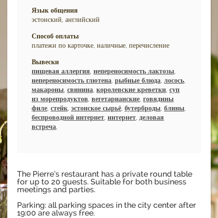
Язык общения
эстонский, английский
Способ оплаты
платежи по карточке, наличные, перечисление
Вывески
пищевая аллергия
,
непереносимость лактозы
,
непереносимость глютена
,
рыбные блюда
,
лосось
,
макароны
,
свинина
,
королевские креветки
,
суп
из морепродуктов
,
вегетарианские
,
говядины
филе
,
стейк
,
эстонское сырьё
,
бутерброды
,
блины
,
беспроводной интернет
,
интернет
,
деловая
встреча
,
The Pierre’s restaurant has a private round table
for up to 20 guests. Suitable for both business
meetings and parties.
Parking: all parking spaces in the city center after
19:00 are always free.