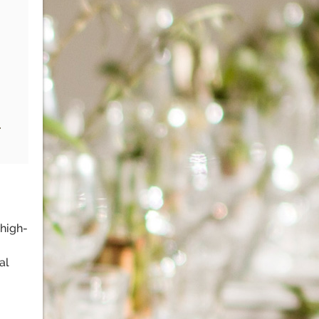
,
 high-
al