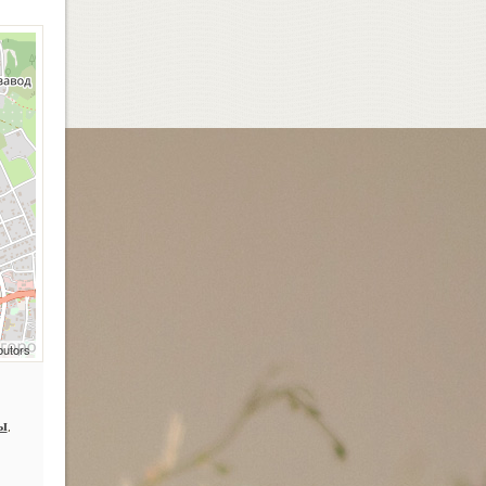
butors
ы
,