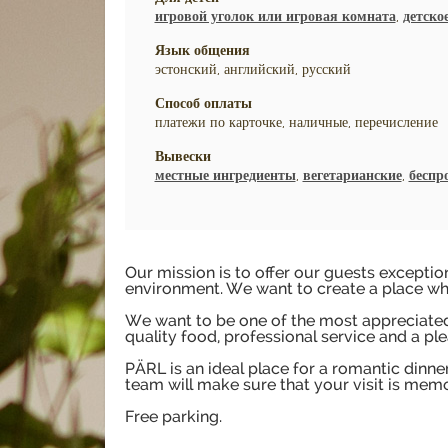
игровой уголок или игровая комната
,
детско
Язык общения
эстонский, английский, русский
Способ оплаты
платежи по карточке, наличные, перечисление
Вывески
местные ингредиенты
,
вегетарианские
,
беспр
Our mission is to offer our guests excepti
environment. We want to create a place whe
We want to be one of the most appreciated 
quality food, professional service and a p
PÄRL is an ideal place for a romantic dinne
team will make sure that your visit is mem
Free parking.