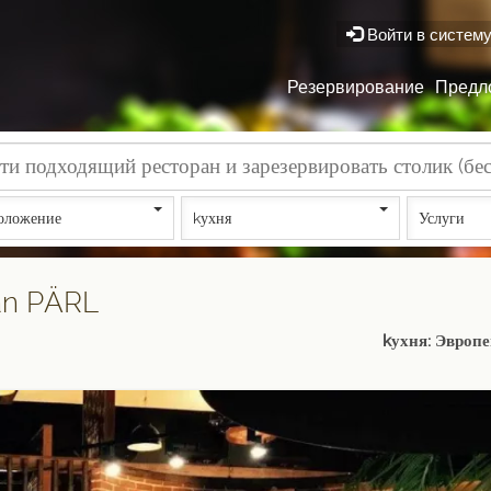
Войти в систем
Резервирование
Предл
оложение
kухня
Услуги
ran PÄRL
kухня: Эвроп