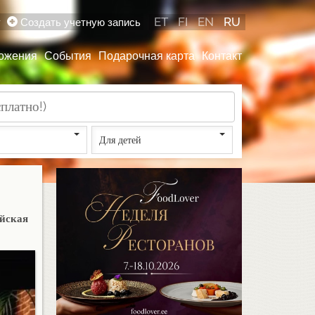
ET
FI
EN
RU
у
Создать учетную запись
ожения
События
Подарочная карта
Контакт
Для детей
ейская