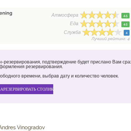
vening
Атмосфера
4.5
Еда
4.5
Служба
4
Лучший рейтинг: 4
н-резервирования, подтверждение будет прислано Вам сра
оформления резервирования.
ободного времени, выбрав дату и количество человек.
 Andres Vinogradov