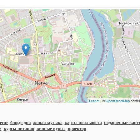
Leaflet
| ©
OpenStreetMap
contri
есле
,
блюдо дня
,
живая музыка
,
карты лояльности
,
подарочные карт
х
,
курсы питания
,
винные курсы
,
проектор
,