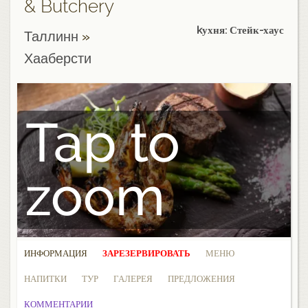
& Butchery
kухня: Стейк-хаус
Таллинн
»
Хааберсти
Tap to
zoom
ИНФОРМАЦИЯ
ЗАРЕЗЕРВИРОВАТЬ
МЕНЮ
НАПИТКИ
ТУР
ГАЛЕРЕЯ
ПРЕДЛОЖЕНИЯ
КОММЕНТАРИИ