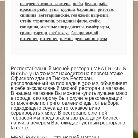
непереносимость глютена
,
рыба
,
белая рыба
,
красная рыба
,
утка
,
курица
,
баранина
,
ризотто
,
свинина
,
вегетарианские
,
говяжьей вырезки
,
cтейк cтриплойн
,
говядины филе
,
стейк
,
говядина
,
местные ингредиенты
,
гамбургеры
,
гриль
,
тартар
,
стейк хаус
,
беспроводной
интернет
,
интернет
,
камин
,
деловая встреча
,
Респектабельный мясной ресторан MEAT Resto &
Butchery на 70 мест находится на первом этаже
Офисного здания Тискре. Ресторан,
расположенный на площади в 300 м2, объединяет
в себе эксклюзивный мясной ресторан и магазин.
В нашем магазине Вы можете купить лучшее мясо
в городе, к которому Вы получите рекомендации
от мясников по приготовлению еды, от выбора
подходящего соуса до того, какое вино
сервировать к мясу. В ресторане с летней
террасой мы предлагаем завтрак, днем бизнес-
ланчи, а вечером Вас ожидает уютный ресторан à
la carte.
MEAT Butchery — это мясной магазин,