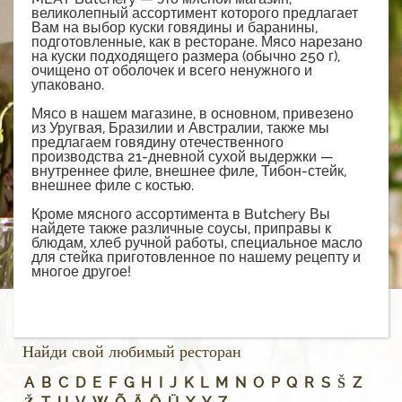
великолепный ассортимент которого предлагает
Вам на выбор куски говядины и баранины,
подготовленные, как в ресторане. Мясо нарезано
на куски подходящего размера (обычно 250 г),
очищено от оболочек и всего ненужного и
упаковано.
Мясо в нашем магазине, в основном, привезено
из Уругвая, Бразилии и Австралии, также мы
предлагаем говядину отечественного
производства 21-дневной сухой выдержки —
внутреннее филе, внешнее филе, Тибон-стейк,
внешнее филе с костью.
Кроме мясного ассортимента в Butchery Вы
найдете также различные соусы, приправы к
блюдам, хлеб ручной работы, специальное масло
для стейка приготовленное по нашему рецепту и
многое другое!
Найди свой любимый ресторан
A
B
C
D
E
F
G
H
I
J
K
L
M
N
O
P
Q
R
S
Š
Z