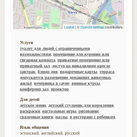
Leaflet
| ©
OpenStreetMap
contributors
Услуги
туалет для людей с ограниченными
возможностями
,
помещение для курения или
сигарная комната
,
приватное помещение или
приватный зал
,
доступ на инвалидном кресле
,
завтрак
,
блюдо дня
,
подарочные карты
,
терраса
,
допускается размещение домашних животных
,
жильё
,
вечеринка в сауне
,
винные курсы
,
конференц зал
,
проектор
,
Для детей
детское меню
,
детский стульчик для кормления
,
раскраски
,
настольные игры
,
рисование
,
сказочные книги
,
пазлы
,
в ресторане с ребенком
,
Язык общения
эстонский, английский, русский