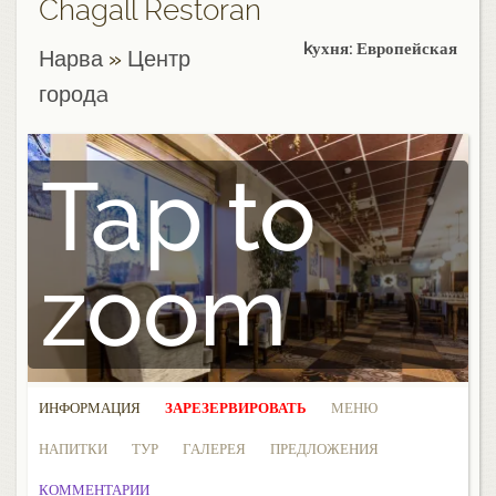
Chagall Restoran
kухня: Европейская
Нарва
»
Центр
городa
Tap to
zoom
ИНФОРМАЦИЯ
ЗАРЕЗЕРВИРОВАТЬ
МЕНЮ
НАПИТКИ
ТУР
ГАЛЕРЕЯ
ПРЕДЛОЖЕНИЯ
КОММЕНТАРИИ