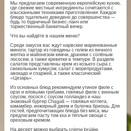
Мы предлагаем современную европейскую кухню,
где свежие местные ингредиенты сочетаются с
изысканными техниками приготовления. Каждое
блюдо тщательно доведено до совершенства —
будь то будничный бизнес-ланч или
торжественный банкетный вечер.
Что вы найдёте в нашем меню?
Среди закусок вас ждут нарвские маринованные
миноги, тартар из говядины с гелем из яичного
желтка и майонезом кимчи, драники с солёным
лососем, а также креветки в темпуре. В разделе
салатов представлены крем из козьего сыра с
свекольным хумусом, салат с морепродуктами,
авокадо и спаржей, а также классический
«Цезарь».
Из основных блюд рекомендуем утиное филе с
орзо и еловыми грибами, говяжье филе с винным
соусом, лосося с соусом голландез и наш
знаковый бургер Chagall — говяжья котлета,
камамбер, инжирный джем и булочка бриошь. Для
гостей, предпочитающих блюда без мяса, мы
предлагаем пасту том кха и тёплые овощи с
ореховым кремом.
На десерт можно выбрать crème brûlée,