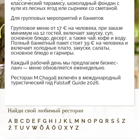
классический тирамису, шоколадный фондан с
кули из лесных ягод или сырники со сметаной.
Для групповых мероприятий и банкетов
Групповое меню от 17 € на человека, при заказе
минимум на 12 гостей, включает закуску, суп,
основное блюдо, десерт, а также чай, кофе и воду.
Полный банкетный пакет стоит 39 € на человека и
включает холодные плато, закуски, салаты,
основное блюдо и гарниры.
Каждый рабочий день мы предлагаем бизнес-
ланч — меню обновляется еженедельно.
Ресторан M.Chagall включён в международный
туристический гид Falstaff Guide 2026.
Найди свой любимый ресторан
A
B
C
D
E
F
G
H
I
J
K
L
M
N
O
P
Q
R
S
Š
Z
Ž
T
U
V
W
Õ
Ä
Ö
Ü
X
Y
Z