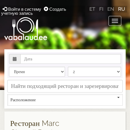
ET
FI
EN
RU
Войти в систему
Создать
учетную запись
Toggle
navigat
Расположение
Ресторан Marc