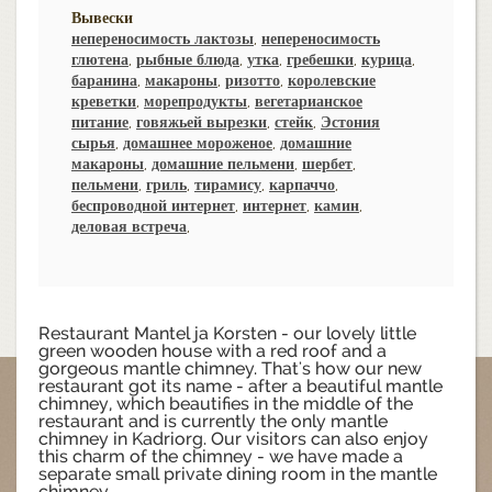
Вывески
непереносимость лактозы
,
непереносимость
глютена
,
рыбные блюда
,
утка
,
гребешки
,
курица
,
баранина
,
макароны
,
ризотто
,
королевские
креветки
,
морепродукты
,
вегетарианское
питание
,
говяжьей вырезки
,
стейк
,
Эстония
сырья
,
домашнее мороженое
,
домашние
макароны
,
домашние пельмени
,
шербет
,
пельмени
,
гриль
,
тирамису
,
карпаччо
,
беспроводной интернет
,
интернет
,
камин
,
деловая встреча
,
Restaurant Mantel ja Korsten - our lovely little
green wooden house with a red roof and a
gorgeous mantle chimney. That's how our new
restaurant got its name - after a beautiful mantle
chimney, which beautifies in the middle of the
restaurant and is currently the only mantle
chimney in Kadriorg. Our visitors can also enjoy
this charm of the chimney - we have made a
separate small private dining room in the mantle
chimney.