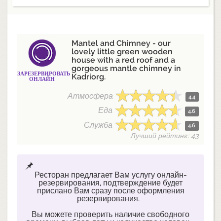
Mantel and Chimney - our
lovely little green wooden
house with a red roof and a
gorgeous mantle chimney in
ЗАРЕЗЕРВИРОВАТЬ
Kadriorg.
ОНЛАЙН
Атмосфера
4.4
Еда
4.6
Служба
4.6
Лучший рейтинг: 43
Ресторан предлагает Вам услугу онлайн-
резервирования, подтверждение будет
прислано Вам сразу после оформления
резервирования.
Вы можете проверить наличие свободного