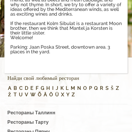
why not thyme. In short, we try to offer a variety of
ideas offered by the Mediterranean winds, as well
as exciting wines and drinks.
If the restaurant Kolm Sibulat is a restaurant Moon
brother, then we think that Mantel ja Korsten is
their little sister.
Welcome!
Parking: Jaan Poska Street, downtown area. 3
places in the yard.
Найди свой любимый ресторан
A
B
C
D
E
F
G
H
I
J
K
L
M
N
O
P
Q
R
S
Š
Z
Ž
T
U
V
W
Õ
Ä
Ö
Ü
X
Y
Z
Рестораны Таллинн
Рестораны Тарту
Рестораны Пярну