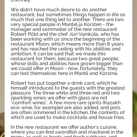
We didn't have much desire to do another
restaurant, but sometimes things happen in life so
much that one thing led to another. There are two
very special people in Mantel ja Korsten - the
manager and sommelier of the new restaurant
Robert Põld and the chef Jüri Vainküla, who has
been working with us since the beginning of the
restaurant Moon, which means more than 8 years
and has reached the ceiling with his abilities and
ambition. It can be said that we made this
restaurant for them, because two great people,
whose skills and abilities have grown bigger than
we could offer in Moon - now, fortunately, they
can test themselves here in Mantli and Korstna.
Robert has put together a drink card, which he
himself introduces to the guests with the greatest
pleasure. The three white and three red and two
sparkling wines we offer with glass are not
"comfort wines". A few more rare spirits (Kazakh
eco-wine, for example) are also added, and pots
are often simmered in the kitchen, the contents of
which are used to make cocktails and house fries.
In the new restaurant we offer author's cuisine,
where you can find swordfish and mackerel in the
menu, as well as beets and fresh cabbage, and