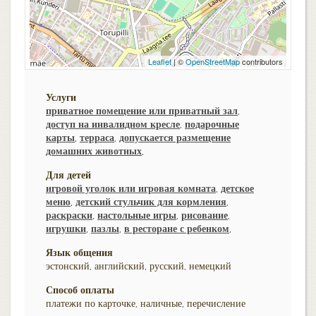
Leaflet
| ©
OpenStreetMap
contributors
Услуги
приватное помещение или приватный зал
,
доступ на инвалидном кресле
,
подарочные
карты
,
терраса
,
допускается размещение
домашних животных
,
Для детей
игровой уголок или игровая комната
,
детское
меню
,
детский стульчик для кормления
,
раскраски
,
настольные игры
,
рисование
,
игрушки
,
пазлы
,
в ресторане с ребенком
,
Язык общения
эстонский, английский, русский, немецкий
Способ оплаты
платежи по карточке, наличные, перечисление