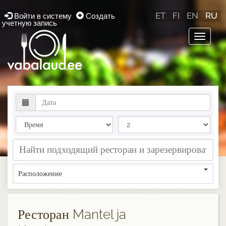
ET
FI
EN
RU
Войти в систему
Создать
учетную запись
Toggle
navigat
Расположение
Ресторан Mantel ja