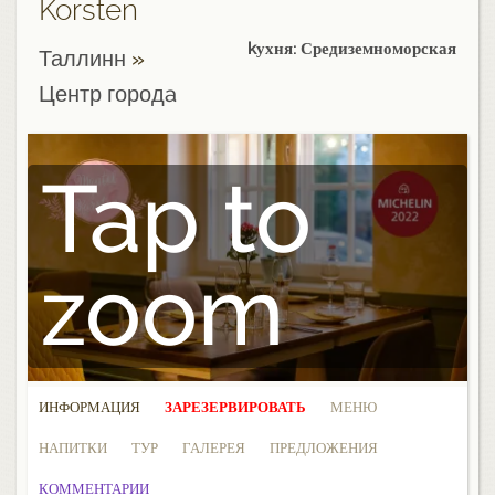
Korsten
kухня: Средиземноморская
Таллинн
»
Центр городa
Tap to
zoom
ИНФОРМАЦИЯ
ЗАРЕЗЕРВИРОВАТЬ
МЕНЮ
НАПИТКИ
ТУР
ГАЛЕРЕЯ
ПРЕДЛОЖЕНИЯ
КОММЕНТАРИИ