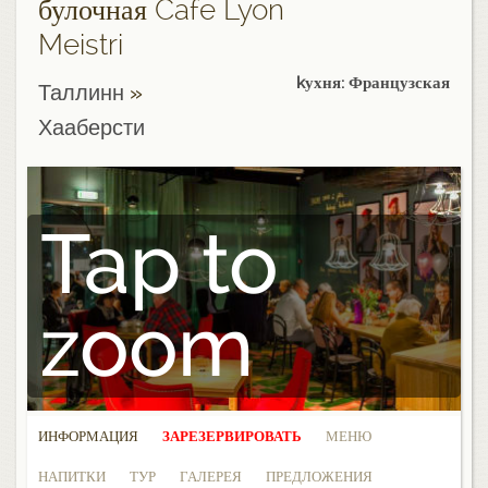
булочная Cafe Lyon
Meistri
kухня: Французская
Таллинн
»
Хааберсти
Tap to
zoom
ИНФОРМАЦИЯ
ЗАРЕЗЕРВИРОВАТЬ
МЕНЮ
НАПИТКИ
ТУР
ГАЛЕРЕЯ
ПРЕДЛОЖЕНИЯ