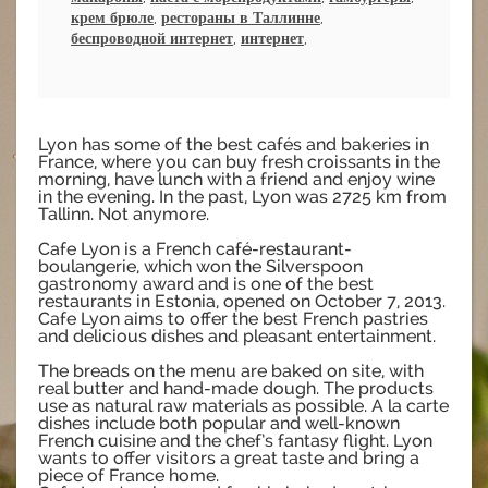
крем брюле
,
рестораны в Таллинне
,
беспроводной интернет
,
интернет
,
Lyon has some of the best cafés and bakeries in
France, where you can buy fresh croissants in the
morning, have lunch with a friend and enjoy wine
in the evening. In the past, Lyon was 2725 km from
Tallinn. Not anymore.
Cafe Lyon is a French café-restaurant-
boulangerie, which won the Silverspoon
gastronomy award and is one of the best
restaurants in Estonia, opened on October 7, 2013.
Cafe Lyon aims to offer the best French pastries
and delicious dishes and pleasant entertainment.
The breads on the menu are baked on site, with
real butter and hand-made dough. The products
use as natural raw materials as possible. A la carte
dishes include both popular and well-known
French cuisine and the chef’s fantasy flight. Lyon
wants to offer visitors a great taste and bring a
piece of France home.