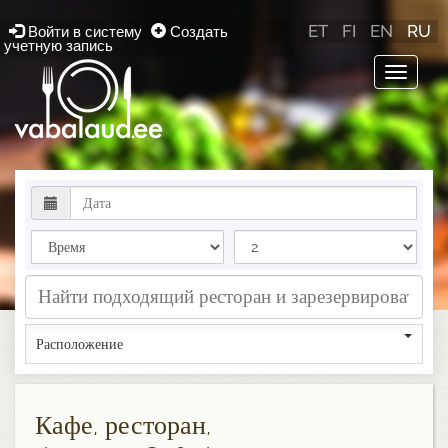
ET
FI
EN
RU
Войти в систему
Создать
учетную запись
Toggle
navigat
Расположение
Кафе, ресторан,