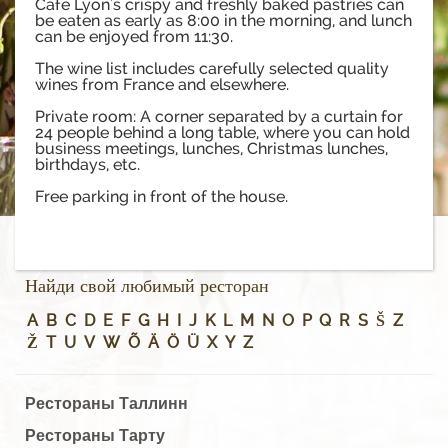
Cafe Lyon's crispy and freshly baked pastries can
be eaten as early as 8:00 in the morning, and lunch
can be enjoyed from 11:30.
The wine list includes carefully selected quality
wines from France and elsewhere.
Private room: A corner separated by a curtain for
24 people behind a long table, where you can hold
business meetings, lunches, Christmas lunches,
birthdays, etc.
Free parking in front of the house.
Найди свой любимый ресторан
A
B
C
D
E
F
G
H
I
J
K
L
M
N
O
P
Q
R
S
Š
Z
Ž
T
U
V
W
Õ
Ä
Ö
Ü
X
Y
Z
Рестораны Таллинн
Рестораны Тарту