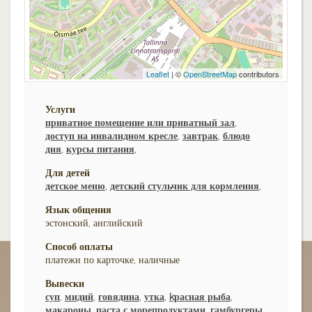
Leaflet
| ©
OpenStreetMap
contributors
Услуги
приватное помещение или приватный зал
,
доступ на инвалидном кресле
,
завтрак
,
блюдо
дня
,
курсы питания
,
Для детей
детское меню
,
детский стульчик для кормления
,
Язык общения
эстонский, английский
Способ оплаты
платежи по карточке, наличные
Вывески
суп
,
мидий
,
говядина
,
утка
,
kрасная рыба
,
макароны
,
паста с морепродуктами
,
гамбургеры
,