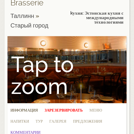
Brasserie
kухня: Эстонская кухня с
Таллинн
»
международными
технологиями
Старый город
Tap to
zoom
ИНФОРМАЦИЯ
ЗАРЕЗЕРВИРОВАТЬ
МЕНЮ
НАПИТКИ
ТУР
ГАЛЕРЕЯ
ПРЕДЛОЖЕНИЯ
КОММЕНТАРИИ