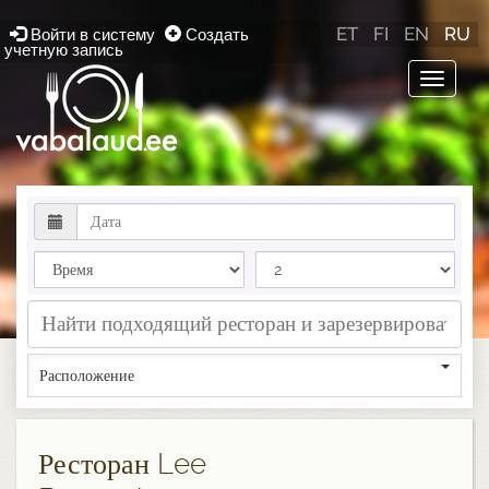
ET
FI
EN
RU
Войти в систему
Создать
учетную запись
Toggle
navigat
Расположение
Ресторан Lee