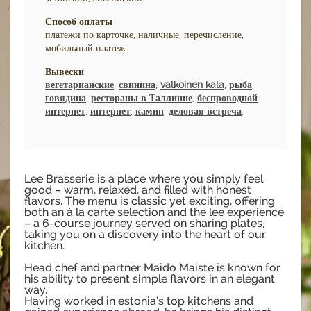
Способ оплаты
платежи по карточке, наличные, перечисление,
мобильный платеж
Вывески
вегетарианские
,
свинина
,
valkoinen kala
,
рыба
,
говядина
,
рестораны в Таллинне
,
беспроводной
интернет
,
интернет
,
камин
,
деловая встреча
,
Lee Brasserie is a place where you simply feel
good – warm, relaxed, and filled with honest
flavors. The menu is classic yet exciting, offering
both an à la carte selection and the lee experience
– a 6-course journey served on sharing plates,
taking you on a discovery into the heart of our
kitchen.
Head chef and partner Maido Maiste is known for
his ability to present simple flavors in an elegant
way.
Having worked in estonia’s top kitchens and