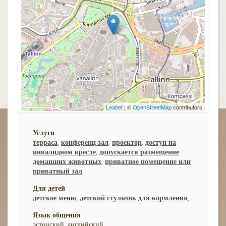
Leaflet
| ©
OpenStreetMap
contributors
Услуги
терраса
,
конференц зал
,
проектор
,
доступ на
инвалидном кресле
,
допускается размещение
домашних животных
,
приватное помещение или
приватный зал
,
Для детей
детское меню
,
детский стульчик для кормления
,
Язык общения
эстонский, английский