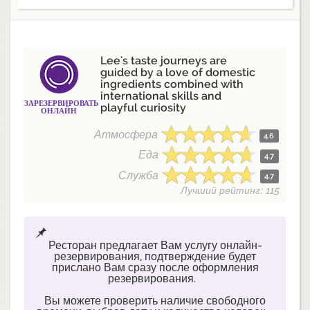
Lee's taste journeys are
guided by a love of domestic
ingredients combined with
international skills and
ЗАРЕЗЕРВИРОВАТЬ
playful curiosity
ОНЛАЙН
Атмосфера
4.6
Еда
4.7
Служба
4.7
Лучший рейтинг: 115
Ресторан предлагает Вам услугу онлайн-
резервирования, подтверждение будет
прислано Вам сразу после оформления
резервирования.
Вы можете проверить наличие свободного