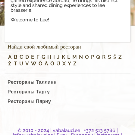
gained experience abroad, he brings his distinct
style and shared dining experiences to lee
brasserie.
Welcome to Lee!
Найди свой любимый ресторан
A
B
C
D
E
F
G
H
I
J
K
L
M
N
O
P
Q
R
S
Š
Z
Ž
T
U
V
W
Õ
Ä
Ö
Ü
X
Y
Z
Рестораны Таллинн
Рестораны Тарту
Рестораны Пярну
© 2010 - 2024 |
vabalaud.ee
| +372 513 5786 |