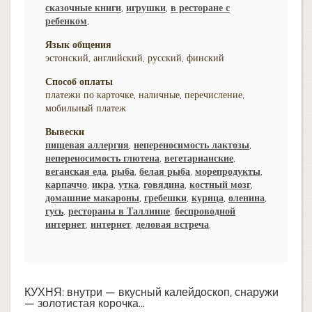
сказочные книги
,
игрушки
,
в ресторане с
ребенком
,
Язык общения
эстонский, английский, русский, финский
Способ оплаты
платежи по карточке, наличные, перечисление,
мобильный платеж
Вывески
пищевая аллергия
,
непереносимость лактозы
,
непереносимость глютена
,
вегетарианские
,
веганская еда
,
рыба
,
белая рыба
,
морепродукты
,
карпаччо
,
икра
,
утка
,
говядина
,
костный мозг
,
домашние макароны
,
гребешки
,
курица
,
оленина
,
гусь
,
рестораны в Таллинне
,
беспроводной
интернет
,
интернет
,
деловая встреча
,
КУХНЯ: внутри — вкусный калейдоскоп, снаружи
— золотистая корочка...