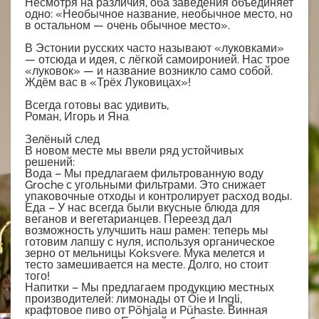
Несмотря на различия, оба заведения объединяет
одно: «Необычное название, необычное место, но
в остальном — очень обычное место».
В Эстонии русских часто называют «луковками»
— отсюда и идея, с лёгкой самоиронией. Нас трое
«луковок» — и название возникло само собой.
Ждём вас в «Трёх Луковицах»!
Всегда готовы вас удивить,
Роман, Игорь и Яна
Зелёный след
В новом месте мы ввели ряд устойчивых
решений:
Вода – Мы предлагаем фильтрованную воду
Groche с угольными фильтрами. Это снижает
упаковочные отходы и контролирует расход воды.
Еда – У нас всегда были вкусные блюда для
веганов и вегетарианцев. Переезд дал
возможность улучшить наш рамен: теперь мы
готовим лапшу с нуля, используя органическое
зерно от мельницы Koksvere. Мука мелется и
тесто замешивается на месте. Долго, но стоит
того!
Напитки – Мы предлагаем продукцию местных
производителей: лимонады от Õie и Ingli,
крафтовое пиво от Põhjala и Pühaste. Винная