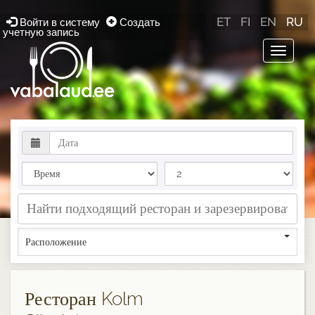
ET
FI
EN
RU
Войти в систему
Создать
учетную запись
Toggle
navigat
Расположение
Ресторан Kolm