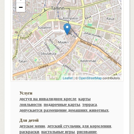
−
Leaflet
| ©
OpenStreetMap
contributors
Услуги
доступ на инвалидном кресле
,
карты
лояльности
,
подарочные карты
,
терраса
,
допускается размещение домашних животных
,
Для детей
детское меню
,
детский стульчик для кормления
,
раскраски
,
настольные игры
,
рисование
,