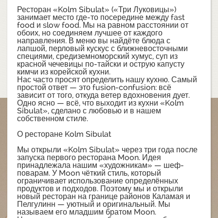
Ресторан «Kolm Sibulat» («Три Луковицы»)
занимает место где-то посередине между fast
food и slow food. Мы на равном расстоянии от
обоих, но соединяем лучшее от каждого
направления. В меню вы найдёте блюда с
лапшой, перловый кускус с ближневосточными
специями, средиземноморский хумус, суп из
красной чечевицы по-тайски и острую капусту
кимчи из корейской кухни.
Нас часто просят определить нашу кухню. Самый
простой ответ — это fusion-confusion: всё
зависит от того, откуда ветер вдохновения дует.
Одно ясно — всё, что выходит из кухни «Kolm
Sibulat», сделано с любовью и в нашем
собственном стиле.
О ресторане Kolm Sibulat
Мы открыли «Kolm Sibulat» через три года после
запуска первого ресторана Moon. Идея
принадлежала нашим «художникам» — шеф-
поварам. У Moon чёткий стиль, который
ограничивает использование определённых
продуктов и подходов. Поэтому мы и открыли
новый ресторан на границе районов Каламая и
Пелгулинн — уютный и оригинальный. Мы
называем его младшим братом Moon.