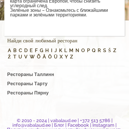
карта ограничена Европой, чтобы снизить
углеродный след.
Зелёные зоны – Ознакомьтесь с ближайшими
парками и зелёными территориями.
Найди свой любимый ресторан
A
B
C
D
E
F
G
H
I
J
K
L
M
N
O
P
Q
R
S
Š
Z
Ž
T
U
V
W
Õ
Ä
Ö
Ü
X
Y
Z
Рестораны Таллинн
Рестораны Тарту
Рестораны Пярну
© 2010 - 2024 |
vabalaud.ee
| +372 513 5786 |
info@vabalaud.ee
|
Блог
|
Facebook
|
Instagram
|