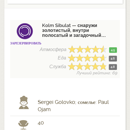
Kolm Sibulat — снаружи
золотистый, внутри
полосатый и загадочный…
ЗАРЕЗЕРВИРОВАТЬ
Атмосфера
4.5
Еда
4.6
Служба
4.8
Лучший рейтинг: 69
Sergei Golovko; сомелье: Paul
Ojam
40