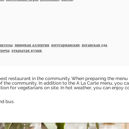
лактозы
,
пищевая аллергия
,
вегетарианские
,
веганская еда
,
треча
,
открытая кухня
,
he best restaurant in the community. When preparing the menu
 of the community. In addition to the A La Carte menu, you c
tion for vegetarians on site. In hot weather, you can enjoy c
nd bus.