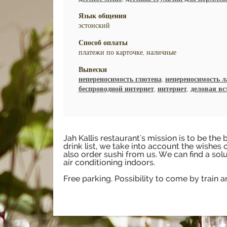
Язык общения
эстонский
Способ оплаты
платежи по карточке, наличные
Вывески
непереносимость глютена
,
непереносимость 
беспроводной интернет
,
интернет
,
деловая вс
Jah Kallis restaurant's mission is to be t
drink list, we take into account the wishes
also order sushi from us. We can find a solu
air conditioning indoors.
Free parking. Possibility to come by train a