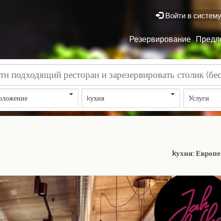
Войти в систем
Резервирование
Предл
оложение
kухня
Услуги
kухня: Европ