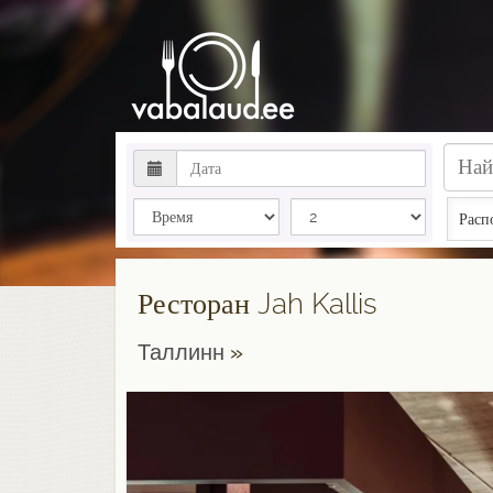
Расп
Ресторан Jah Kallis
Таллинн
»