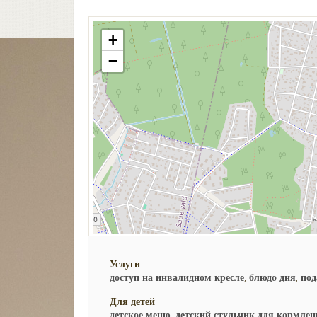
+
−
Услуги
доступ на инвалидном кресле
,
блюдо дня
,
под
Для детей
детское меню
,
детский стульчик для кормлен