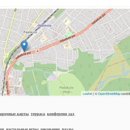
Leaflet
| ©
OpenStreetMap
contri
арочные карты
,
терраса
,
конференц зал
,
ия
,
настольные игры
,
рисование
,
пазлы
,