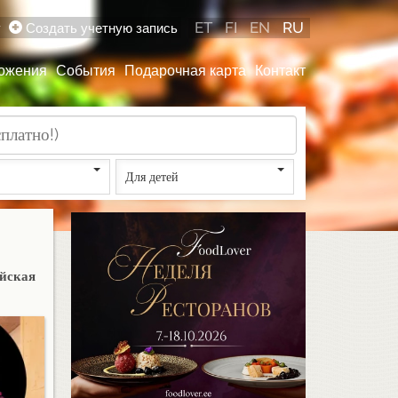
ET
FI
EN
RU
у
Создать учетную запись
ожения
События
Подарочная карта
Контакт
Для детей
ейская