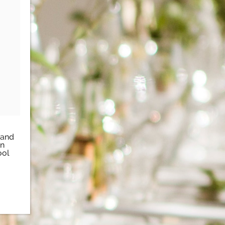
 and
an
ool