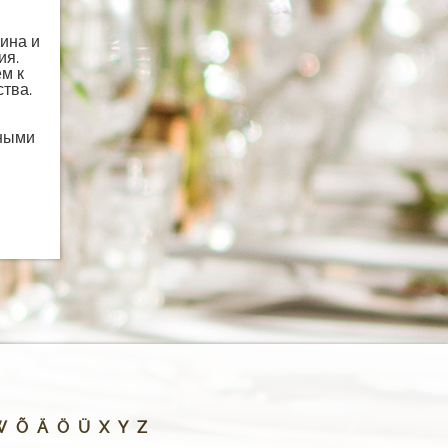
ина и
ия.
м к
тва.
нными
W
Õ
Ä
Ö
Ü
X
Y
Z