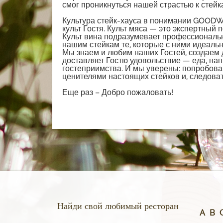
смог проникнуться нашей страстью к стейк
Культура стейк-хауса в понимании GOODWIN
культ Гостя. Культ мяса — это экспертный 
Культ вина подразумевает профессиональн
нашим стейкам те, которые с ними идеальн
Мы знаем и любим наших Гостей, создаем
доставляет Гостю удовольствие — еда, нап
гостеприимства. И мы уверены: попробовав
ценителями настоящих стейков и, следова
Еще раз – Добро пожаловать!
Найди свой любимый ресторан
A
B