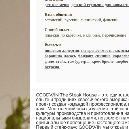
детское меню
,
детский стульчик для кормлен
Язык общения
эстонский, русский, английский, финский
Способ оплаты
платежи по карточке, наличные, перечисление
Вывески
пищевая аллергия
,
непереносимость лактозы
баранина
,
лосось
,
фондант
,
свинина
,
королевс
филе
,
стейк
,
гамбургеры
,
крем брюле
,
шербет
встреча
,
GOODWIN The Steak House – это единстве
опыте и традициях классического америка
проект создан командой профессионалов,
хаус. Многолетний опыт изучения этой ко
культуры производства и приготовления на
национальными символами, позволяет нам 
оригинальное воплощение настоящего аме
Первый стейк-хаус GOODWIN мы открыли в 