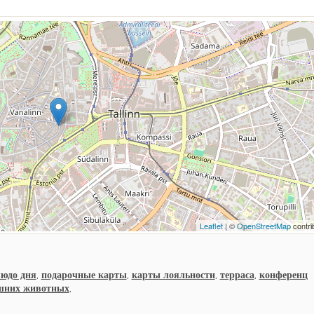
Leaflet
| ©
OpenStreetMap
contri
людо дня
,
подарочные карты
,
карты лояльности
,
терраса
,
конференц
ашних животных
,