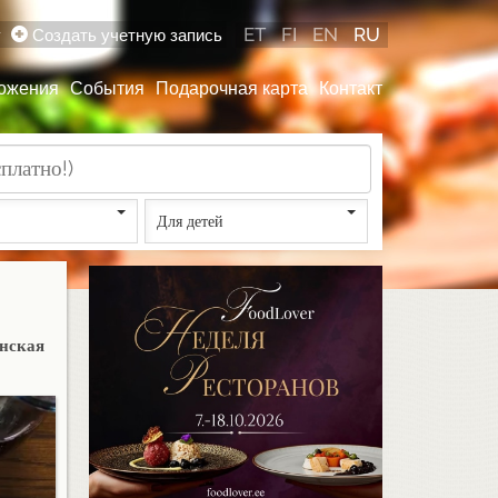
ET
FI
EN
RU
у
Создать учетную запись
ожения
События
Подарочная карта
Контакт
Для детей
анская