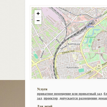
+
−
Услуги
приватное помещение или приватный зал
,
б
зал
,
проектор
,
допускается размещение дом
Для детей