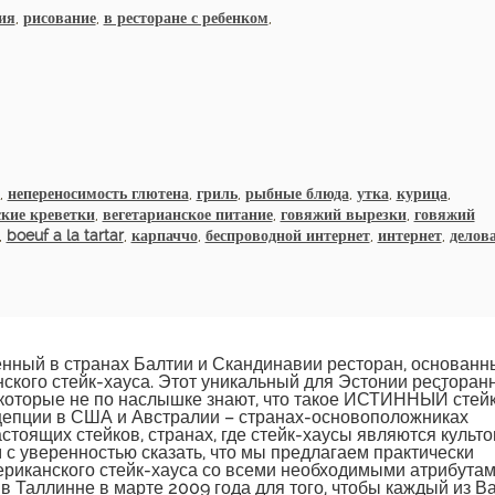
ия
,
рисование
,
в ресторане с ребенком
,
,
непереносимость глютена
,
гриль
,
рыбные блюда
,
утка
,
курица
,
кие креветки
,
вегетарианское питание
,
говяжий вырезки
,
говяжий
,
boeuf a la tartar
,
карпаччо
,
беспроводной интернет
,
интернет
,
делов
нный в странах Балтии и Скандинавии ресторан, основанн
нского стейк-хауса. Этот уникальный для Эстонии ресторан
 которые не по наслышке знают, что такое ИСТИННЫЙ стей
нцепции в США и Австралии – странах-основоположниках
стоящих стейков, странах, где стейк-хаусы являются культ
с уверенностью сказать, что мы предлагаем практически
риканского стейк-хауса со всеми необходимыми атрибутам
Таллинне в марте 2009 года для того, чтобы каждый из В