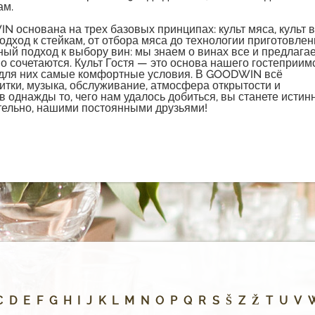
ам.
 основана на трех базовых принципах: культ мяса, культ в
подход к стейкам, от отбора мяса до технологии приготовлен
ый подход к выбору вин: мы знаем о винах все и предлагае
о сочетаются. Культ Гостя — это основа нашего гостеприимс
 для них самые комфортные условия. В GOODWIN всё
итки, музыка, обслуживание, атмосфера открытости и
 однажды то, чего нам удалось добиться, вы станете исти
тельно, нашими постоянными друзьями!
C
D
E
F
G
H
I
J
K
L
M
N
O
P
Q
R
S
Š
Z
Ž
T
U
V