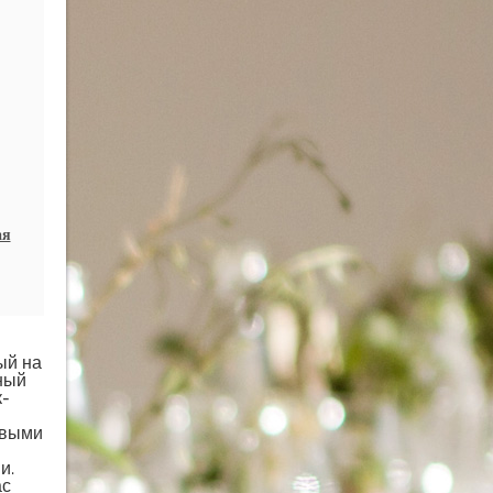
ая
ый на
ный
к-
овыми
и.
ас