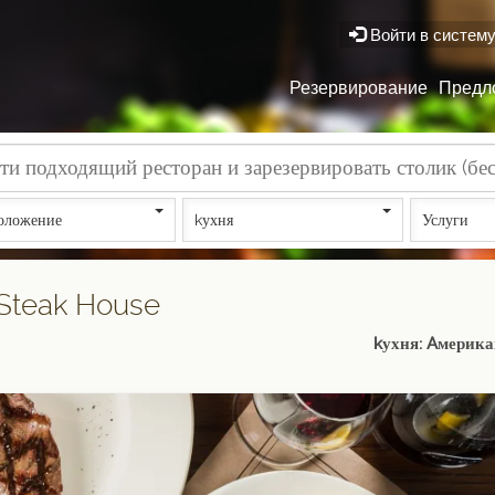
Войти в систем
Резервирование
Предл
оложение
kухня
Услуги
Steak House
kухня: Aмерик