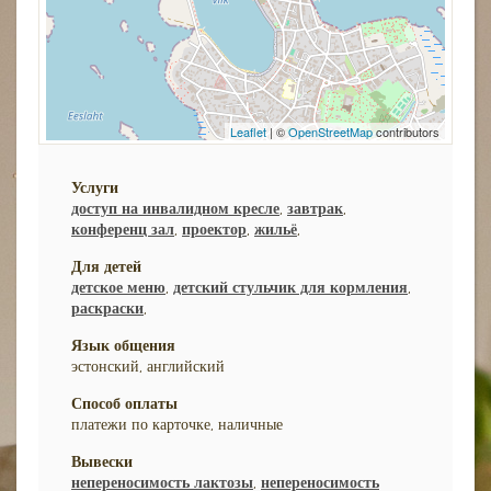
Leaflet
| ©
OpenStreetMap
contributors
Услуги
доступ на инвалидном кресле
,
завтрак
,
конференц зал
,
проектор
,
жильё
,
Для детей
детское меню
,
детский стульчик для кормления
,
раскраски
,
Язык общения
эстонский, английский
Способ оплаты
платежи по карточке, наличные
Вывески
непереносимость лактозы
,
непереносимость