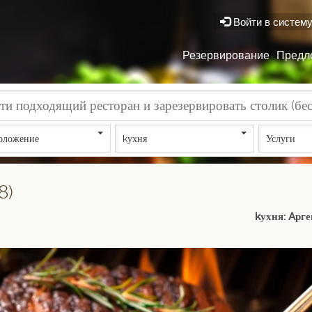
Войти в систем
Резервирование
Предл
оложение
kухня
Услуги
8)
kухня: Aрг