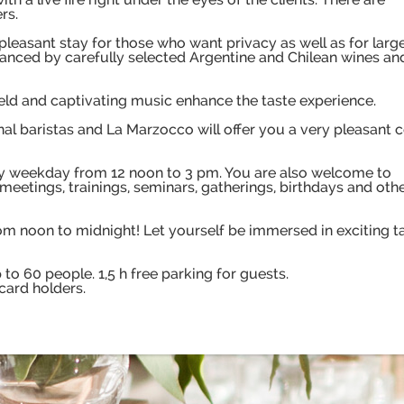
rs.
 pleasant stay for those who want privacy as well as for larg
nhanced by carefully selected Argentine and Chilean wines an
 field and captivating music enhance the taste experience.
nal baristas and La Marzocco will offer you a very pleasant c
ry weekday from 12 noon to 3 pm. You are also welcome to
eetings, trainings, seminars, gatherings, birthdays and oth
m noon to midnight! Let yourself be immersed in exciting t
o 60 people. 1,5 h free parking for guests.
ard holders.