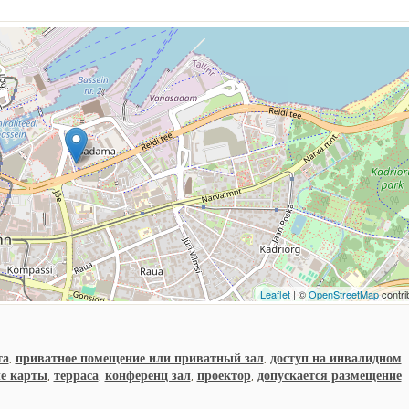
Leaflet
| ©
OpenStreetMap
contri
та
,
приватное помещение или приватный зал
,
доступ на инвалидном
е карты
,
терраса
,
конференц зал
,
проектор
,
допускается размещение