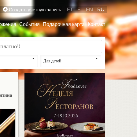
ET
FI
EN
RU
у
Создать учетную запись
ожения
События
Подарочная карта
Контакт
Для детей
ентина