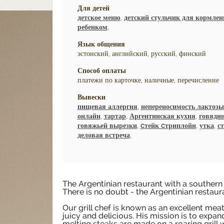
Для детей
детское меню
,
детский стульчик для кормлен
ребенком
,
Язык общения
эстонский, английский, русский, финский
Способ оплаты
платежи по карточке, наличные, перечисление
Вывески
пищевая аллергия
,
непереносимость лактозы
онлайн
,
тартар
,
Аргентинская кухня
,
говяди
говяжьей вырезки
,
cтейк cтриплойн
,
утка
,
ст
деловая встреча
,
The Argentinian restaurant with a southern 
There is no doubt - the Argentinian restaur
Our grill chef is known as an excellent meat
juicy and delicious. His mission is to expa
melting steaks are made on a roaring grill wi