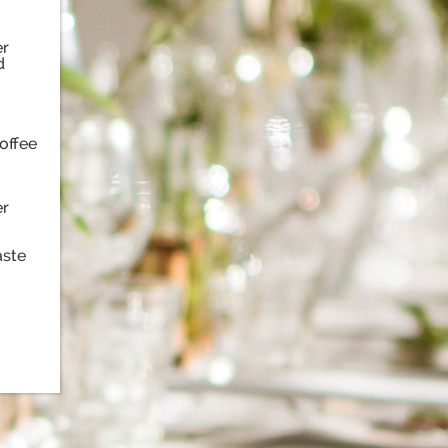
er
d
offee
er
aste