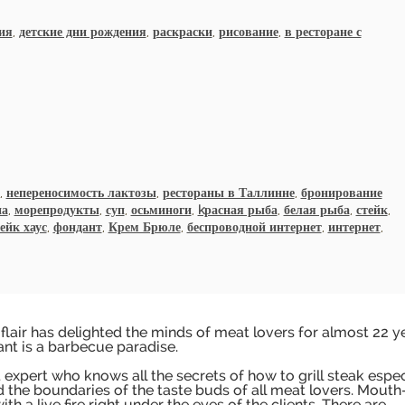
ия
,
детские дни рождения
,
раскраски
,
рисование
,
в ресторане с
,
непереносимость лактозы
,
рестораны в Таллинне
,
бронирование
на
,
морепродукты
,
суп
,
осьминоги
,
kрасная рыба
,
белая рыба
,
стейк
,
ейк хаус
,
фондант
,
Крем Брюле
,
беспроводной интернет
,
интернет
,
flair has delighted the minds of meat lovers for almost 22 ye
ant is a barbecue paradise.
 expert who knows all the secrets of how to grill steak espec
nd the boundaries of the taste buds of all meat lovers. Mouth
th a live fire right under the eyes of the clients. There are