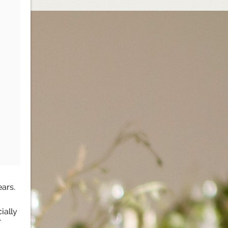
ars.
ially
-