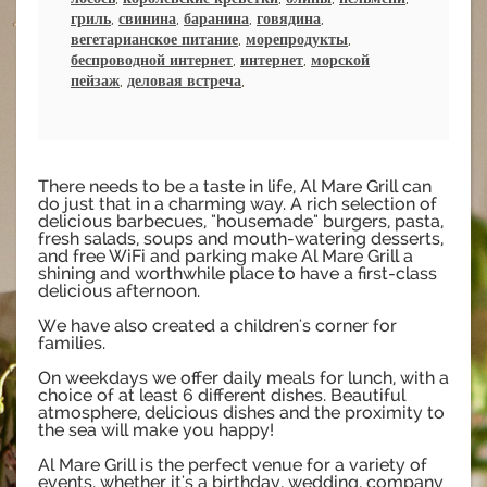
гриль
,
свинина
,
баранина
,
говядина
,
вегетарианское питание
,
морепродукты
,
беспроводной интернет
,
интернет
,
морской
пейзаж
,
деловая встреча
,
There needs to be a taste in life, Al Mare Grill can
do just that in a charming way. A rich selection of
delicious barbecues, "housemade" burgers, pasta,
fresh salads, soups and mouth-watering desserts,
and free WiFi and parking make Al Mare Grill a
shining and worthwhile place to have a first-class
delicious afternoon.
We have also created a children's corner for
families.
On weekdays we offer daily meals for lunch, with a
choice of at least 6 different dishes. Beautiful
atmosphere, delicious dishes and the proximity to
the sea will make you happy!
Al Mare Grill is the perfect venue for a variety of
events, whether it's a birthday, wedding, company