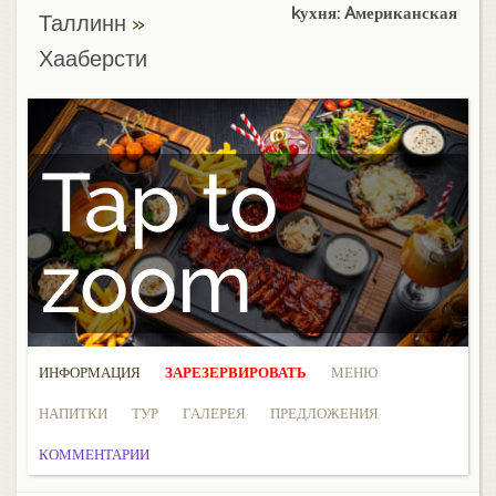
kухня: Aмериканская
Таллинн
»
Хааберсти
Tap to
zoom
ИНФОРМАЦИЯ
ЗАРЕЗЕРВИРОВАТЬ
МЕНЮ
НАПИТКИ
ТУР
ГАЛЕРЕЯ
ПРЕДЛОЖЕНИЯ
КОММЕНТАРИИ