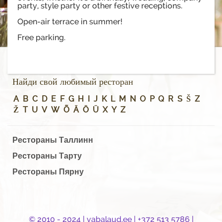
party, style party or other festive receptions.
Open-air terrace in summer!
Free parking.
Найди свой любимый ресторан
A
B
C
D
E
F
G
H
I
J
K
L
M
N
O
P
Q
R
S
Š
Z
Ž
T
U
V
W
Õ
Ä
Ö
Ü
X
Y
Z
Рестораны Таллинн
Рестораны Тарту
Рестораны Пярну
© 2010 - 2024 |
vabalaud.ee
| +372 513 5786 |