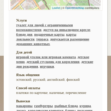
Leaflet
| ©
OpenStreetMap
contributors
Услуги
туалет для людей с ограниченными
возможностями
,
доступ на инвалидном кресле
,
блюдо дня
,
подарочные карты
,
карты
лояльности
,
терраса
,
допускается размещение
домашних животных
,
Для детей
игровой уголок или игровая комната
,
детское
меню
,
детский стульчик для кормления
,
детские
дни рождения
,
игрушки
,
Язык общения
эстонский, русский, английский, финский
Способ оплаты
платежи по карточке, наличные, перечисление
Вывески
макароны
,
гамбургеры
,
рыбные блюда
,
курица
,
лосось
,
королевские креветки
,
блины
,
пельмени
,