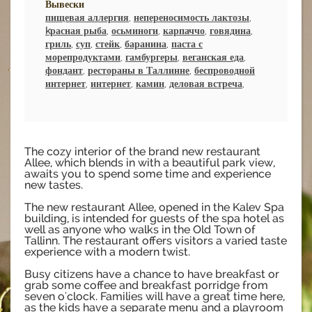
Вывески
пищевая аллергия
,
непереносимость лактозы
,
kрасная рыба
,
осьминоги
,
карпаччо
,
говядина
,
гриль
,
суп
,
стейк
,
баранина
,
паста с
морепродуктами
,
гамбургеры
,
веганская еда
,
фондант
,
рестораны в Таллинне
,
беспроводной
интернет
,
интернет
,
камин
,
деловая встреча
,
The cozy interior of the brand new restaurant
Allee, which blends in with a beautiful park view,
awaits you to spend some time and experience
new tastes.
The new restaurant Allee, opened in the Kalev Spa
building, is intended for guests of the spa hotel as
well as anyone who walks in the Old Town of
Tallinn. The restaurant offers visitors a varied taste
experience with a modern twist.
Busy citizens have a chance to have breakfast or
grab some coffee and breakfast porridge from
seven o'clock. Families will have a great time here,
as the kids have a separate menu and a playroom