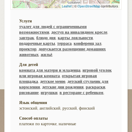
Leaflet
| ©
OpenStreetMap
contributors
Услуги
туалет для людей с ограниченными
возможностями
,
доступ на инвалидном кресле
,
завтрак
,
блюдо дня
,
карты лояльности
,
подарочные карты
,
терраса
,
конференц зал
,
проектор
,
допускается размещение домашних
животных
,
жильё
,
Для детей
комната для матери и младенца
,
игровой уголок
или игровая комната
,
открытая игровая
площадка
,
детское меню
,
детский стульчик для
кормления
,
детские дни рождения
,
раскраски
,
рисование
,
игрушки
,
в ресторане с ребенком
,
Язык общения
эстонский, английский, русский, финский
Способ оплаты
платежи по карточке, наличные