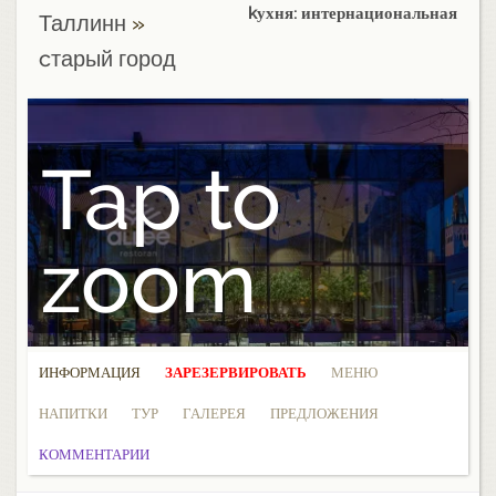
kухня: интернациональная
Таллинн
»
cтарый город
Tap to
zoom
ИНФОРМАЦИЯ
ЗАРЕЗЕРВИРОВАТЬ
МЕНЮ
НАПИТКИ
ТУР
ГАЛЕРЕЯ
ПРЕДЛОЖЕНИЯ
КОММЕНТАРИИ