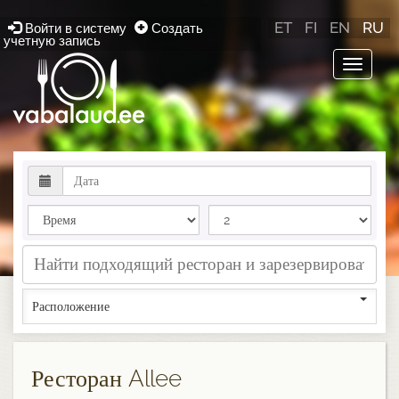
ET
FI
EN
RU
Войти в систему
Создать
учетную запись
Toggle
navigat
Расположение
Ресторан Allee