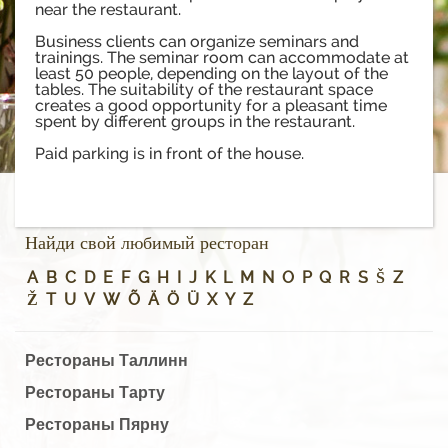
near the restaurant.
Business clients can organize seminars and
trainings. The seminar room can accommodate at
least 50 people, depending on the layout of the
tables. The suitability of the restaurant space
creates a good opportunity for a pleasant time
spent by different groups in the restaurant.
Paid parking is in front of the house.
Найди свой любимый ресторан
A
B
C
D
E
F
G
H
I
J
K
L
M
N
O
P
Q
R
S
Š
Z
Ž
T
U
V
W
Õ
Ä
Ö
Ü
X
Y
Z
Рестораны Таллинн
Рестораны Тарту
Рестораны Пярну