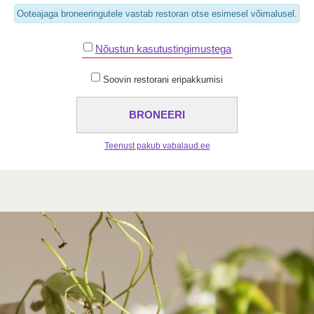
Ooteajaga broneeringutele vastab restoran otse esimesel võimalusel.
Nõustun kasutustingimustega
Soovin restorani eripakkumisi
Teenust pakub vabalaud.ee