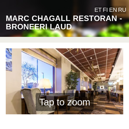
ET
FI
EN
RU
MARC CHAGALL RESTORAN -
BRONEERI LAUD
Tap to zoom