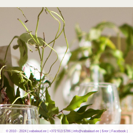
© 2010 - 2024 |
vabalaud.ee
| +372 513 5786 |
info@vabalaud.ee
|
Блог
|
Facebook
|