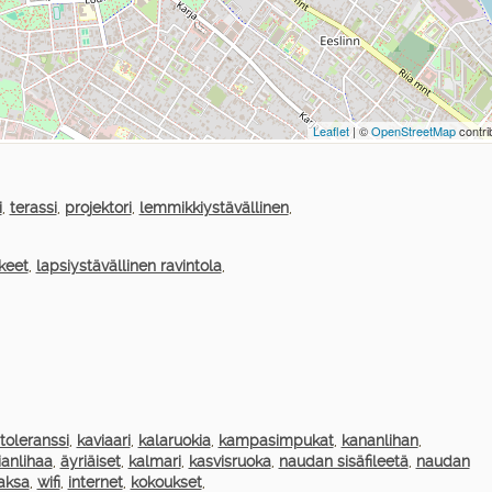
Leaflet
| ©
OpenStreetMap
contri
i
,
terassi
,
projektori
,
lemmikkiystävällinen
,
kkeet
,
lapsiystävällinen ravintola
,
ntoleranssi
,
kaviaari
,
kalaruokia
,
kampasimpukat
,
kananlihan
,
ianlihaa
,
äyriäiset
,
kalmari
,
kasvisruoka
,
naudan sisäfileetä
,
naudan
aksa
,
wifi
,
internet
,
kokoukset
,