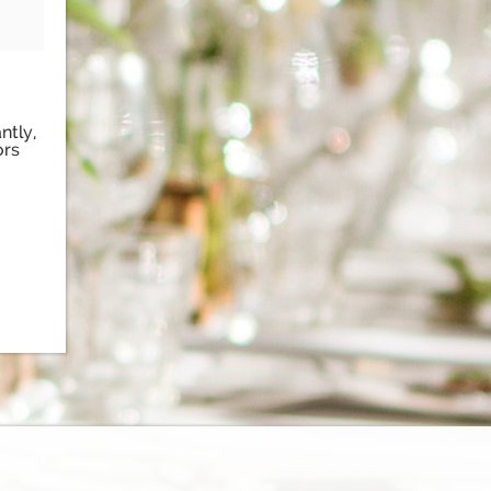
ntly,
ors