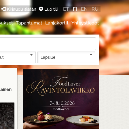
ET
FI
EN
RU
Kirjaudu sisään
Luo tili
oukset
Tapahtumat
Lahjakortit
Yhteystiedot
lut
Lapsille
lainen