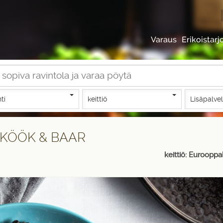
Varaus
Erikoistarj
nti
keittiö
Lisäpalve
id KÖÖK & BAAR
keittiö: Eurooppa