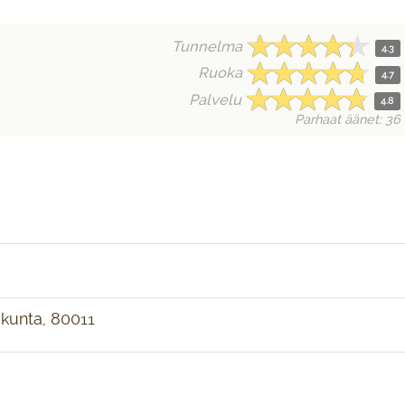
Tunnelma
4.3
Ruoka
4.7
Palvelu
4.8
Parhaat äänet: 36
akunta, 80011