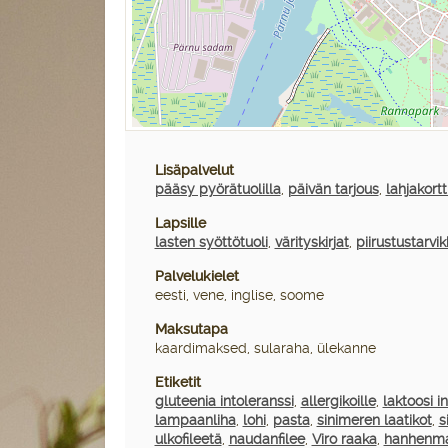
Lisäpalvelut
pääsy pyörätuolilla
,
päivän tarjous
,
lahjakortt
Lapsille
lasten syöttötuoli
,
värityskirjat
,
piirustustarvi
Palvelukielet
eesti, vene, inglise, soome
Maksutapa
kaardimaksed, sularaha, ülekanne
Etiketit
gluteenia intoleranssi
,
allergikoille
,
laktoosi i
lampaanliha
,
lohi
,
pasta
,
sinimeren laatikot
,
s
ulkofileetä
,
naudanfilee
,
Viro raaka
,
hanhenm