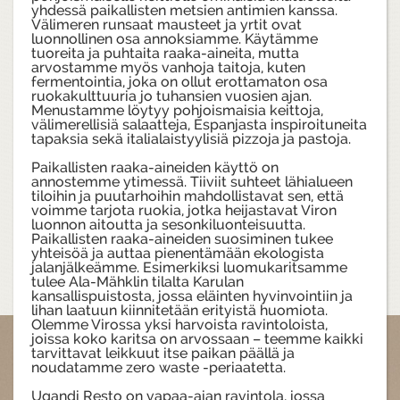
yhdessä paikallisten metsien antimien kanssa.
Välimeren runsaat mausteet ja yrtit ovat
luonnollinen osa annoksiamme. Käytämme
tuoreita ja puhtaita raaka-aineita, mutta
arvostamme myös vanhoja taitoja, kuten
fermentointia, joka on ollut erottamaton osa
ruokakulttuuria jo tuhansien vuosien ajan.
Menustamme löytyy pohjoismaisia keittoja,
välimerellisiä salaatteja, Espanjasta inspiroituneita
tapaksia sekä italialaistyylisiä pizzoja ja pastoja.
Paikallisten raaka-aineiden käyttö on
annostemme ytimessä. Tiiviit suhteet lähialueen
tiloihin ja puutarhoihin mahdollistavat sen, että
voimme tarjota ruokia, jotka heijastavat Viron
luonnon aitoutta ja sesonkiluonteisuutta.
Paikallisten raaka-aineiden suosiminen tukee
yhteisöä ja auttaa pienentämään ekologista
jalanjälkeämme. Esimerkiksi luomukaritsamme
tulee Ala-Mähklin tilalta Karulan
kansallispuistosta, jossa eläinten hyvinvointiin ja
lihan laatuun kiinnitetään erityistä huomiota.
Olemme Virossa yksi harvoista ravintoloista,
joissa koko karitsa on arvossaan – teemme kaikki
tarvittavat leikkuut itse paikan päällä ja
noudatamme zero waste -periaatetta.
Ugandi Resto on vapaa-ajan ravintola, jossa