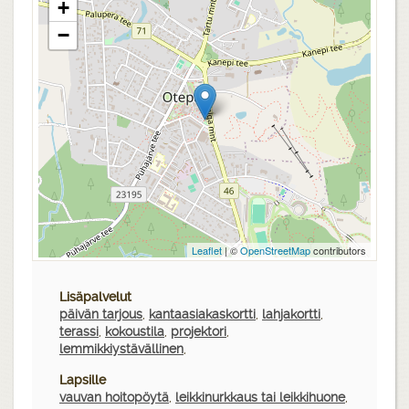
+
−
Leaflet
| ©
OpenStreetMap
contributors
Lisäpalvelut
päivän tarjous
,
kantaasiakaskortti
,
lahjakortti
,
terassi
,
kokoustila
,
projektori
,
lemmikkiystävällinen
,
Lapsille
vauvan hoitopöytä
,
leikkinurkkaus tai leikkihuone
,