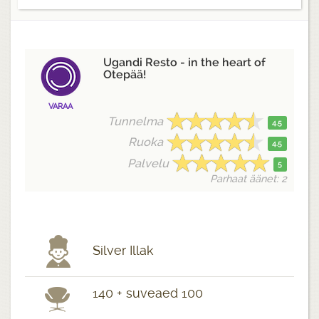
Ugandi Resto - in the heart of
Otepää!
VARAA
Tunnelma
4.5
Ruoka
4.5
Palvelu
5
Parhaat äänet: 2
Silver Illak
140 + suveaed 100