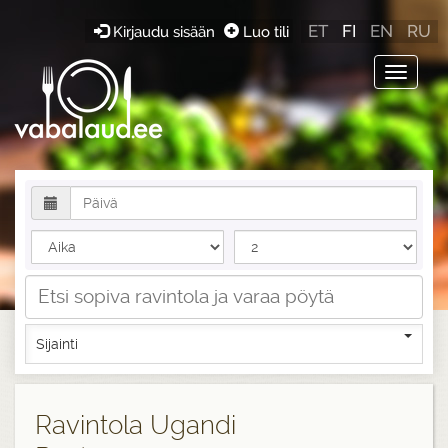
ET
FI
EN
RU
Kirjaudu sisään
Luo tili
Toggle
navigat
Sijainti
Ravintola Ugandi