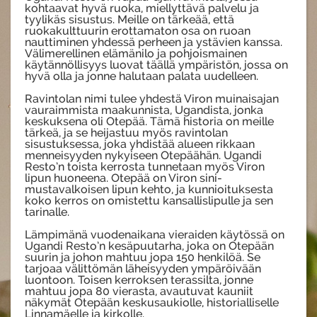
kohtaavat hyvä ruoka, miellyttävä palvelu ja
tyylikäs sisustus. Meille on tärkeää, että
ruokakulttuurin erottamaton osa on ruoan
nauttiminen yhdessä perheen ja ystävien kanssa.
Välimerellinen elämänilo ja pohjoismainen
käytännöllisyys luovat täällä ympäristön, jossa on
hyvä olla ja jonne halutaan palata uudelleen.
Ravintolan nimi tulee yhdestä Viron muinaisajan
vauraimmista maakunnista, Ugandista, jonka
keskuksena oli Otepää. Tämä historia on meille
tärkeä, ja se heijastuu myös ravintolan
sisustuksessa, joka yhdistää alueen rikkaan
menneisyyden nykyiseen Otepäähän. Ugandi
Resto’n toista kerrosta tunnetaan myös Viron
lipun huoneena. Otepää on Viron sini-
mustavalkoisen lipun kehto, ja kunnioituksesta
koko kerros on omistettu kansallislipulle ja sen
tarinalle.
Lämpimänä vuodenaikana vieraiden käytössä on
Ugandi Resto’n kesäpuutarha, joka on Otepään
suurin ja johon mahtuu jopa 150 henkilöä. Se
tarjoaa välittömän läheisyyden ympäröivään
luontoon. Toisen kerroksen terassilta, jonne
mahtuu jopa 80 vierasta, avautuvat kauniit
näkymät Otepään keskusaukiolle, historialliselle
Linnamäelle ja kirkolle.