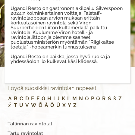
Ugandi Resto on gastronomiakilpailu Silverspoon
2024:n kolminkertainen voittaja, Falstaff-
ravintolaoppaan arvion mukaan erittäin
korkeatasoinen ravintola sekä Viron
Suurperheiden Liiton kultamerkillä palkittu
ravintola. Kuulumme Viron hotelli- ja
ravintolaliittoon ja olemme saaneet
puolustusministeriön myöntämän “Riigikaitse
toetaja” -hopeamerkin tunnustuksena.
Ugandi Resto on paikka, jossa hyvä ruoka ja
yhdessäolon ilo kulkevat käsi kädessä.
Löydä suosikkisi ravintolan nopeasti
A
B
C
D
E
F
G
H
I
J
K
L
M
N
O
P
Q
R
S
Š
Z
Ž
T
U
V
W
Õ
Ä
Ö
Ü
X
Y
Z
Tallinnan ravintolat
Tartu ravintolat