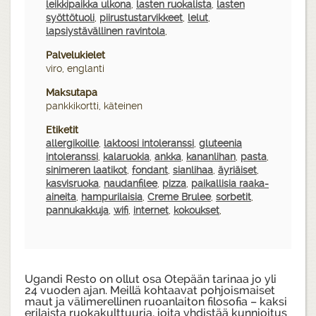
leikkipaikka ulkona
,
lasten ruokalista
,
lasten
syöttötuoli
,
piirustustarvikkeet
,
lelut
,
lapsiystävällinen ravintola
,
Palvelukielet
viro, englanti
Maksutapa
pankkikortti, käteinen
Etiketit
allergikoille
,
laktoosi intoleranssi
,
gluteenia
intoleranssi
,
kalaruokia
,
ankka
,
kananlihan
,
pasta
,
sinimeren laatikot
,
fondant
,
sianlihaa
,
äyriäiset
,
kasvisruoka
,
naudanfilee
,
pizza
,
paikallisia raaka-
aineita
,
hampurilaisia
,
Creme Brulee
,
sorbetit
,
pannukakkuja
,
wifi
,
internet
,
kokoukset
,
Ugandi Resto on ollut osa Otepään tarinaa jo yli
24 vuoden ajan. Meillä kohtaavat pohjoismaiset
maut ja välimerellinen ruoanlaiton filosofia – kaksi
erilaista ruokakulttuuria, joita yhdistää kunnioitus