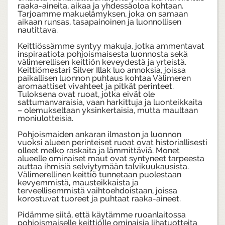
raaka-aineita, aikaa ja yhdessäoloa kohtaan.
Tarjoamme makuelämyksen, joka on samaan
aikaan runsas, tasapainoinen ja luonnollisen
nautittava.
Keittiössämme syntyy makuja, jotka ammentavat
inspiraatiota pohjoismaisesta luonnosta sekä
välimerellisen keittiön keveydestä ja yrteistä.
Keittiömestari Silver Illak luo annoksia, joissa
paikallisen luonnon puhtaus kohtaa Välimeren
aromaattiset vivahteet ja pitkät perinteet.
Tuloksena ovat ruoat, jotka eivät ole
sattumanvaraisia, vaan harkittuja ja luonteikkaita
– olemukseltaan yksinkertaisia, mutta maultaan
moniulotteisia.
Pohjoismaiden ankaran ilmaston ja luonnon
vuoksi alueen perinteiset ruoat ovat historiallisesti
olleet melko raskaita ja lämmittäviä. Monet
alueelle ominaiset maut ovat syntyneet tarpeesta
auttaa ihmisiä selviytymään talvikuukausista.
Välimerellinen keittiö tunnetaan puolestaan
kevyemmistä, mausteikkaista ja
terveellisemmistä vaihtoehdoistaan, joissa
korostuvat tuoreet ja puhtaat raaka-aineet.
Pidämme siitä, että käytämme ruoanlaitossa
pohjoismaiselle keittiölle ominaisia lihatuotteita