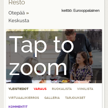
Resto
keittiö: Eurooppalainen
Otepää
»
Keskusta
Tap to
zoom
YLEISTIEDOT
VARAUS
RUOKALISTA
VIINILISTA
VIRTUAALIKIERROS
GALLERIA
TARJOUKSET
KOMMENTIT