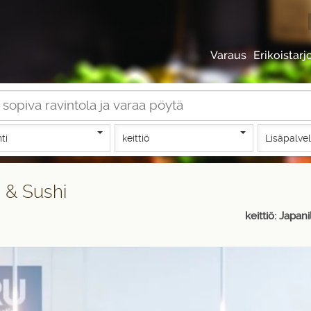
Varaus
Erikoistarj
nti
keittiö
Lisäpalve
 & Sushi
keittiö: Japan