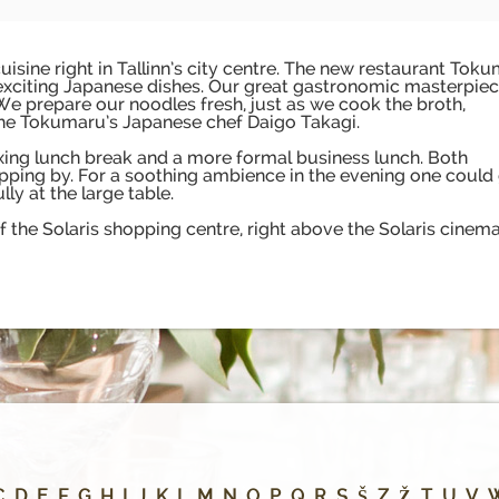
sine right in Tallinn’s city centre. The new restaurant Tok
 exciting Japanese dishes. Our great gastronomic masterpiec
e prepare our noodles fresh, just as we cook the broth,
 the Tokumaru’s Japanese chef Daigo Takagi.
xing lunch break and a more formal business lunch. Both
pping by. For a soothing ambience in the evening one could
lly at the large table.
f the Solaris shopping centre, right above the Solaris cinem
C
D
E
F
G
H
I
J
K
L
M
N
O
P
Q
R
S
Š
Z
Ž
T
U
V