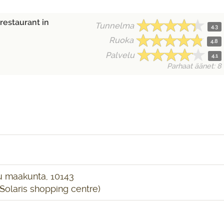
restaurant in
Tunnelma
4.3
Ruoka
4.8
Palvelu
4.1
Parhaat äänet: 8
rju maakunta, 10143
 Solaris shopping centre)