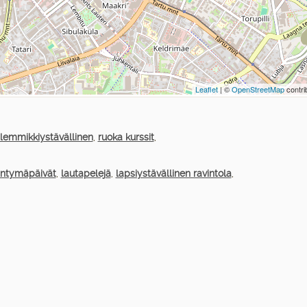
Leaflet
| ©
OpenStreetMap
contri
lemmikkiystävällinen
,
ruoka kurssit
,
yntymäpäivät
,
lautapelejä
,
lapsiystävällinen ravintola
,