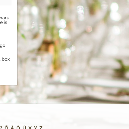
umaru
e is
 go
a box
W
Õ
Ä
Ö
Ü
X
Y
Z