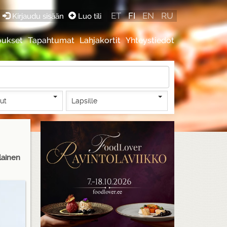
ET
FI
EN
RU
Kirjaudu sisään
Luo tili
oukset
Tapahtumat
Lahjakortit
Yhteystiedot
lut
Lapsille
ilainen