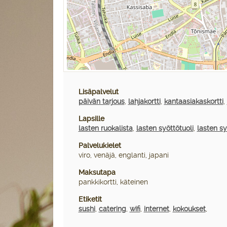
Lisäpalvelut
päivän tarjous
,
lahjakortti
,
kantaasiakaskortti
,
Lapsille
lasten ruokalista
,
lasten syöttötuoli
,
lasten s
Palvelukielet
viro, venäjä, englanti, japani
Maksutapa
pankkikortti, käteinen
Etiketit
sushi
,
catering
,
wifi
,
internet
,
kokoukset
,