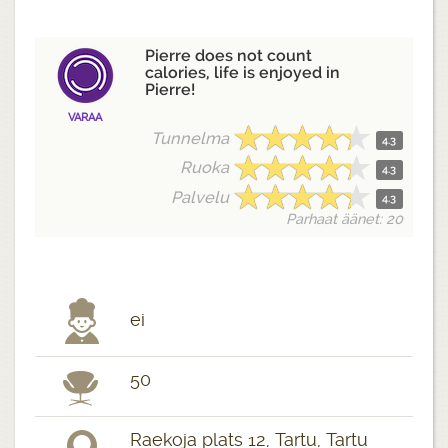
Pierre does not count
calories, life is enjoyed in
Pierre!
VARAA
Tunnelma
4.3
Ruoka
4.3
Palvelu
4.3
Parhaat äänet: 20
ei
50
Raekoja plats 12, Tartu, Tartu