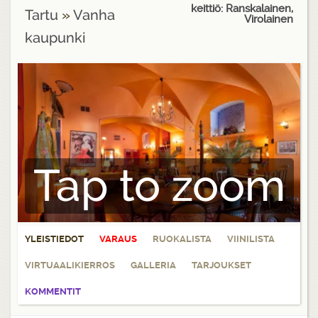
keittiö: Ranskalainen,
Tartu
»
Vanha
Virolainen
kaupunki
Tap to zoom
YLEISTIEDOT
VARAUS
RUOKALISTA
VIINILISTA
VIRTUAALIKIERROS
GALLERIA
TARJOUKSET
KOMMENTIT