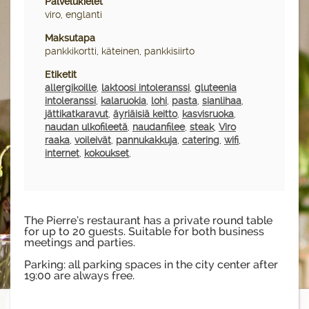
Palvelukielet
viro, englanti
Maksutapa
pankkikortti, käteinen, pankkisiirto
Etiketit
allergikoille
,
laktoosi intoleranssi
,
gluteenia
intoleranssi
,
kalaruokia
,
lohi
,
pasta
,
sianlihaa
,
jättikatkaravut
,
äyriäisiä keitto
,
kasvisruoka
,
naudan ulkofileetä
,
naudanfilee
,
steak
,
Viro
raaka
,
voileivät
,
pannukakkuja
,
catering
,
wifi
,
internet
,
kokoukset
,
The Pierre’s restaurant has a private round table
for up to 20 guests. Suitable for both business
meetings and parties.
Parking: all parking spaces in the city center after
19:00 are always free.