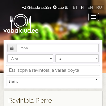
ET
FI
EN
RU
Kirjaudu sisään
Luo tili
Toggle
navigat
Sijainti
Ravintola Pierre