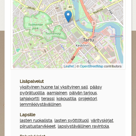
Leaflet
| ©
OpenStreetMap
contributors
Lisäpalvelut
yksityinen huone tai yksityinen sali
,
pääsy
pyörätuolilla
,
aamiainen
,
päivän tarjous
,
lahjakortti
,
terassi
,
kokoustila
,
projektori
,
lemmikkiystävällinen
,
Lapsille
lasten ruokalista
,
lasten syöttötuoli
,
värityskirjat
,
piirustustarvikkeet
,
lapsiystävällinen ravintola
,