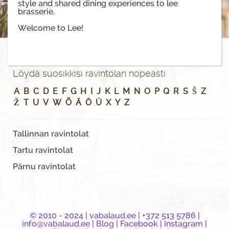
style and shared dining experiences to lee
brasserie.
Welcome to Lee!
Löydä suosikkisi ravintolan nopeasti
A
B
C
D
E
F
G
H
I
J
K
L
M
N
O
P
Q
R
S
Š
Z
Ž
T
U
V
W
Õ
Ä
Ö
Ü
X
Y
Z
Tallinnan ravintolat
Tartu ravintolat
Pärnu ravintolat
© 2010 - 2024 |
vabalaud.ee
| +372 513 5786 |
info@vabalaud.ee
|
Blog
|
Facebook
|
Instagram
|