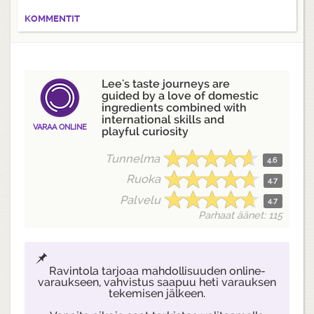
KOMMENTIT
Lee's taste journeys are
guided by a love of domestic
ingredients combined with
international skills and
VARAA ONLINE
playful curiosity
Tunnelma
4.6
Ruoka
4.7
Palvelu
4.7
Parhaat äänet: 115
Ravintola tarjoaa mahdollisuuden online-
varaukseen, vahvistus saapuu heti varauksen
tekemisen jälkeen.