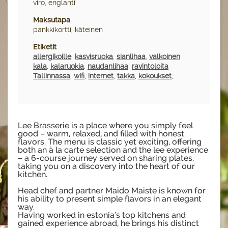
viro, englanti
Maksutapa
pankkikortti, käteinen
Etiketit
allergikoille
,
kasvisruoka
,
sianlihaa
,
valkoinen
kala
,
kalaruokia
,
naudanlihaa
,
ravintoloita
Tallinnassa
,
wifi
,
internet
,
takka
,
kokoukset
,
Lee Brasserie is a place where you simply feel
good – warm, relaxed, and filled with honest
flavors. The menu is classic yet exciting, offering
both an à la carte selection and the lee experience
– a 6-course journey served on sharing plates,
taking you on a discovery into the heart of our
kitchen.
Head chef and partner Maido Maiste is known for
his ability to present simple flavors in an elegant
way.
Having worked in estonia’s top kitchens and
gained experience abroad, he brings his distinct