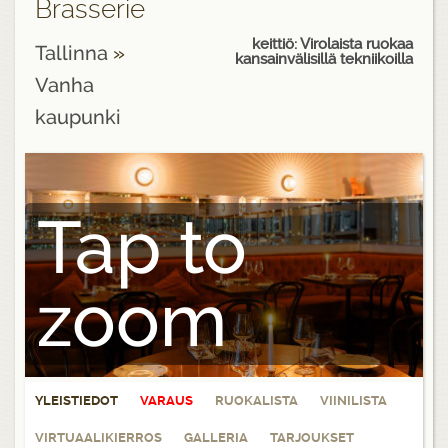
Brasserie
keittiö: Virolaista ruokaa
Tallinna
»
kansainvälisillä tekniikoilla
Vanha
kaupunki
Tap to
zoom
YLEISTIEDOT
VARAUS
RUOKALISTA
VIINILISTA
VIRTUAALIKIERROS
GALLERIA
TARJOUKSET