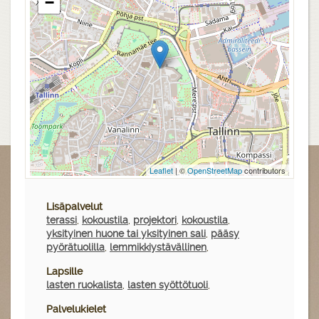
−
Leaflet
| ©
OpenStreetMap
contributors
Lisäpalvelut
terassi
,
kokoustila
,
projektori
,
kokoustila
,
yksityinen huone tai yksityinen sali
,
pääsy
pyörätuolilla
,
lemmikkiystävällinen
,
Lapsille
lasten ruokalista
,
lasten syöttötuoli
,
Palvelukielet