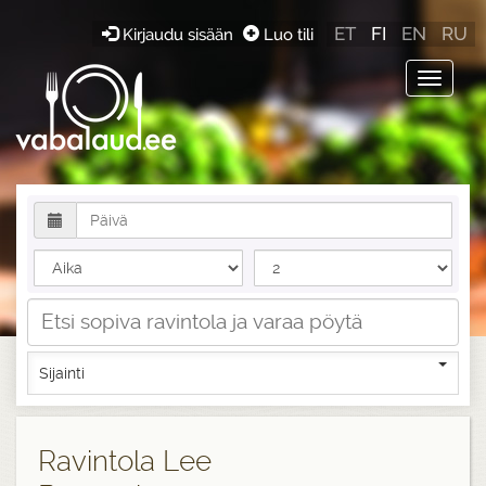
ET
FI
EN
RU
Kirjaudu sisään
Luo tili
Toggle
navigat
Sijainti
Ravintola Lee