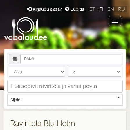
ET
FI
EN
RU
Kirjaudu sisään
Luo tili
Toggle
navigat
Sijainti
Ravintola Blu Holm