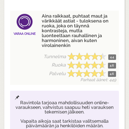
Aina raikkaat, puhtaat maut ja
värikkäät astiat - tuloksena on
ruoka, joka on täynnä
kontrasteja, mutta
VARAA ONLINE
luonteeltaan rauhallinen ja
harmoninen, aivan kuten
virolainenkin
Tunnelma
4.4
Ruoka
4.6
Palvelu
4.6
Parhaat äänet: 449
Ravintola tarjoaa mahdollisuuden online-
varaukseen, vahvistus saapuu heti varauksen
tekemisen jälkeen.
Vapaita aikoja saat tarkistaa valitsemalla
päivämäärän ja henkilöiden määrän.