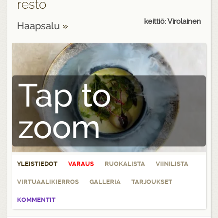
resto
keittiö: Virolainen
Haapsalu
»
Tap to
zoom
YLEISTIEDOT
VARAUS
RUOKALISTA
VIINILISTA
VIRTUAALIKIERROS
GALLERIA
TARJOUKSET
KOMMENTIT