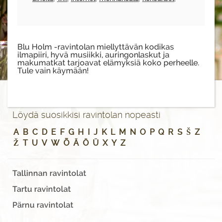
Blu Holm -ravintolan miellyttävän kodikas
ilmapiiri, hyvä musiikki, auringonlaskut ja
makumatkat tarjoavat elämyksiä koko perheelle.
Tule vain käymään!
Löydä suosikkisi ravintolan nopeasti
A
B
C
D
E
F
G
H
I
J
K
L
M
N
O
P
Q
R
S
Š
Z
Ž
T
U
V
W
Õ
Ä
Ö
Ü
X
Y
Z
Tallinnan ravintolat
Tartu ravintolat
Pärnu ravintolat