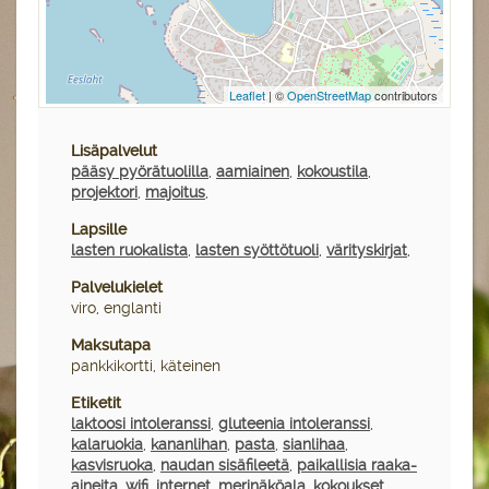
Leaflet
| ©
OpenStreetMap
contributors
Lisäpalvelut
pääsy pyörätuolilla
,
aamiainen
,
kokoustila
,
projektori
,
majoitus
,
Lapsille
lasten ruokalista
,
lasten syöttötuoli
,
värityskirjat
,
Palvelukielet
viro, englanti
Maksutapa
pankkikortti, käteinen
Etiketit
laktoosi intoleranssi
,
gluteenia intoleranssi
,
kalaruokia
,
kananlihan
,
pasta
,
sianlihaa
,
kasvisruoka
,
naudan sisäfileetä
,
paikallisia raaka-
aineita
,
wifi
,
internet
,
merinäköala
,
kokoukset
,